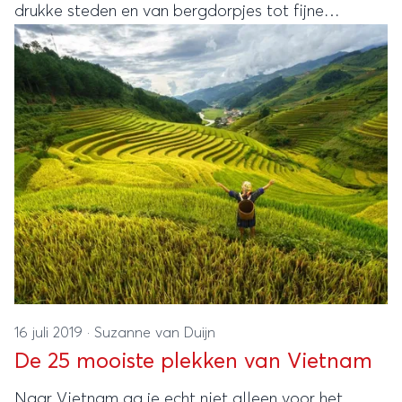
drukke steden en van bergdorpjes tot fijne
stranden. Bekijk onze tips én ideale route voor
Vietnam!
16 juli 2019
·
Suzanne van Duijn
De 25 mooiste plekken van Vietnam
Naar Vietnam ga je echt niet alleen voor het