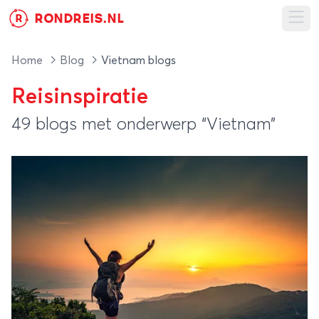
RONDREIS.NL
R
Ope
Home
Blog
Vietnam blogs
Reisinspiratie
49 blogs met onderwerp “Vietnam”