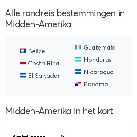
land is uitermate geschikt voor een afwisselend
Alle rondreis bestemmingen in
avontuur waarin actieve uitstapjes, natuur en
Midden-Amerika
strand gecombineerd worden. Boek nu je rondreis
Midden-Amerika!
Guatemala
Belize
Honduras
Costa Rica
Nicaragua
El Salvador
Panama
Midden-Amerika in het kort
Aantal landen
25