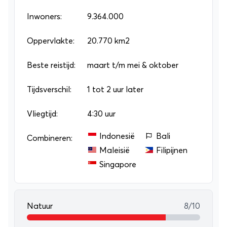
blootleggen. Van een heel ander kaliber is Tel Aviv
Inwoners:
9.364.000
met haar hippe uitgaansleven. Kies voor een
g
roepsrondreis
Oppervlakte:
of
individuele rondreis
20.770 km2
om niets
te missen!
Beste reistijd:
maart t/m mei & oktober
Tijdsverschil:
1 tot 2 uur later
Vliegtijd:
4:30 uur
Indonesië
Bali
Combineren:
Maleisië
Filipijnen
Singapore
Natuur
8/10