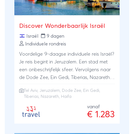
het Dana natuurpark en de Wadi Mujib
vallei aan als toevoeging aan je reis.
Discover Wonderbaarlijk Israël
Israël
9 dagen
Individuele rondreis
Voordelige 9-daagse individuele reis Israël?
Je reis begint in Jeruzalem. Een stad met
een onbeschrijfelijk sfeer. Vervolgens naar
de Dode Zee, Ein Gedi, Tiberias, Nazareth,
Haifa en natuurlijk Tel Aviv.
Tel Aviv
,
Jeruzalem
, Dode Zee, Ein Gedi,
Tiberias, Nazareth, Haifa
vanaf
€ 1.283