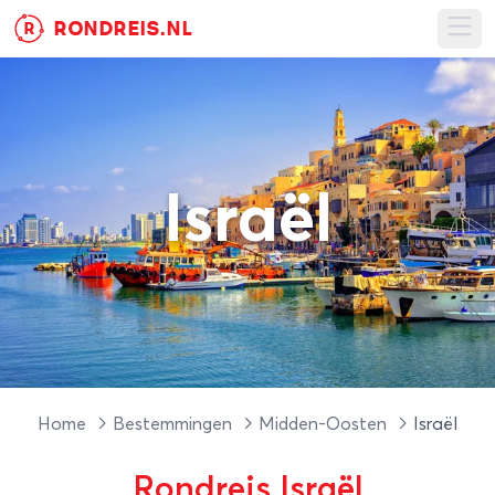
RONDREIS.NL
R
Ope
Israël
Home
Bestemmingen
Midden-Oosten
Israël
Rondreis Israël