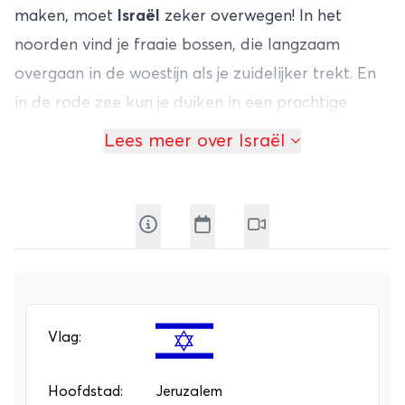
maken, moet
Israël
zeker overwegen! In het
noorden vind je fraaie bossen, die langzaam
overgaan in de woestijn als je zuidelijker trekt. En
in de rode zee kun je duiken in een prachtige
onderwaterwereld vol tropische vissen en
Lees meer over Israël
koraalrif. Toch beginnen de meeste mensen geen
rondreizen
in
Israël
vanwege de natuur. Ze komen
voor twee, zeer uiteenlopende steden: Jerusalem
en Tel Aviv.
Jerusalem is natuurlijk het episch centrum van het
Christelijke geloof, al beschouwen ook veel
Moslims de stad als heilig. De klaagmuur is, los van
Vlag:
je eigen religieuze overtuigingen, een fascinerende
plek waar mensen hun complete gevoelsleven
Hoofdstad:
Jeruzalem