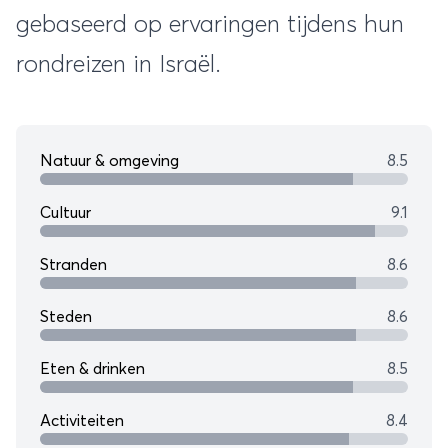
gebaseerd op ervaringen tijdens hun
rondreizen in Israël.
Natuur & omgeving
8.5
Cultuur
9.1
Stranden
8.6
Steden
8.6
Eten & drinken
8.5
Activiteiten
8.4