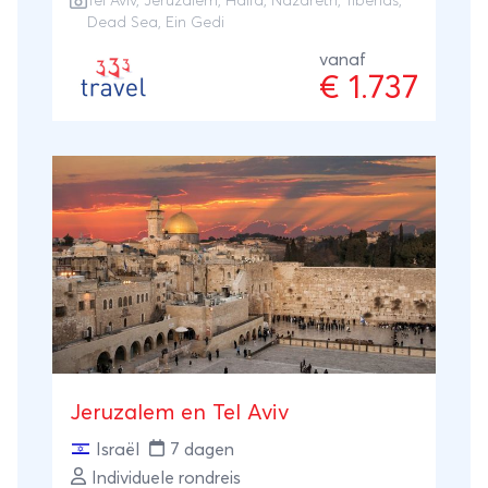
Tel Aviv
,
Jeruzalem
, Haifa, Nazareth, Tiberias,
Dead Sea, Ein Gedi
vanaf
€ 1.737
Jeruzalem en Tel Aviv
Israël
7 dagen
Individuele rondreis