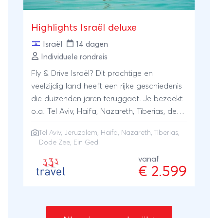
Highlights Israël deluxe
Israël
14 dagen
Individuele rondreis
Fly & Drive Israël? Dit prachtige en
veelzijdig land heeft een rijke geschiedenis
die duizenden jaren teruggaat. Je bezoekt
o.a. Tel Aviv, Haifa, Nazareth, Tiberias, de
Dode Zee, Ein Gedi en Jeruzalem. Je
Tel Aviv
,
Jeruzalem
, Haifa, Nazareth, Tiberias,
verblijft in luxe hotels.
Dode Zee, Ein Gedi
vanaf
€ 2.599