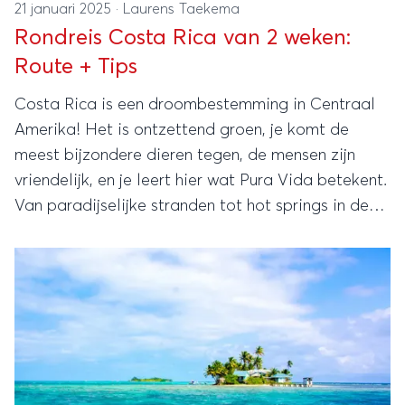
21 januari 2025
·
Laurens Taekema
Rondreis Costa Rica van 2 weken:
Route + Tips
Costa Rica is een droombestemming in Centraal
Amerika! Het is ontzettend groen, je komt de
meest bijzondere dieren tegen, de mensen zijn
vriendelijk, en je leert hier wat Pura Vida betekent.
Van paradijselijke stranden tot hot springs in de
jungle, je gaat het allemaal beleven. We hebben
een leuke route voor je uitgestippeld zodat je al
deze natuurlijke wonderen kunt gaan ervaren
tijdens deze mooie route in 2 weken!