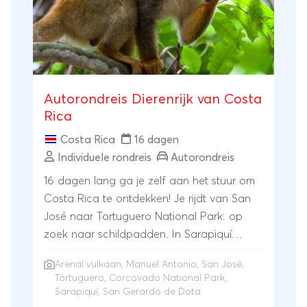
Autorondreis Dierenrijk van Costa
Rica
Costa Rica
16 dagen
Individuele rondreis
Autorondreis
16 dagen lang ga je zelf aan het stuur om
Costa Rica te ontdekken! Je rijdt van San
José naar Tortuguero National Park: op
zoek naar schildpadden. In Sarapiquí
wachten vogels en kleurrijke kikkers op je.
Arenal vulkaan
,
Manuel Antonio
,
San José
,
In de omgeving van Arenal kun je de
Tortuguero
,
Corcovado National Park
,
vulkaan verkennen en de omgeving van
Sarapiquí, San Gerardo de Dota
vele vlinders. In het Manuel Antonio