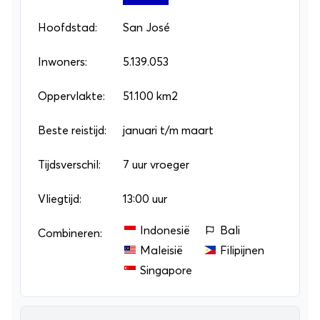
tegenkomt. Die diversiteit is te danken aan de
verschillende landschappen, zoals regenwouden,
Hoofdstad:
San José
nevelwouden en mangrovebossen. Als je
Inwoners:
5.139.053
vakkundig langs al dat moois geloodst wil worden,
kies je voor een
Oppervlakte:
groepsrondreis
51.100 km2
of
individuele
rondreis
!
Beste reistijd:
januari t/m maart
Tijdsverschil:
7 uur vroeger
Vliegtijd:
13:00 uur
Indonesië
Bali
Combineren:
Maleisië
Filipijnen
Singapore