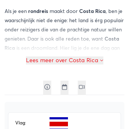
Als je een
rondreis
maakt door
Costa Rica
, ben je
waarschijnlijk niet de enige: het land is érg populair
onder reizigers die van de prachtige natuur willen
genieten. Daar is ook alle reden toe, want
Costa
Rica
is een droomland. Hier lig je de ene dag aan
één van de fraaie stranden en trek je de volgende
Lees meer over Costa Rica
dag het binnenland in om bijvoorbeeld een
actieve vulkaan te bezoeken.
Rondreizen
is in
Costa Rica bovendien erg gemakkelijk, want het is
maar iets groter dan Nederland!
Vooral dierenliefhebbers komen in Costa Rica aan
hun trekken. Er zijn vele natuurparken waar je
meer dan 200 verschillende zoogdieren
Vlag: