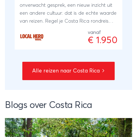
onverwacht gesprek, een nieuw inzicht uit
een andere cultuur: dat is de echte waarde
van reizen. Regel je Costa Rica rondreis
met een reisspecialist ter plaatse, onze
vanaf
local Hero's. Zij wonen er zelf en met hun
€ 1.950
ervaring en kennis regelen zij je reis:
kleinschalig en lokaal. Bijzonder toch?
Alle reizen naar Costa Rica
Blogs over Costa Rica