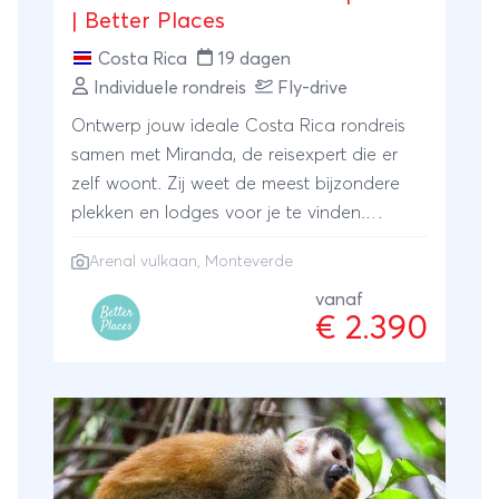
| Better Places
Costa Rica
19 dagen
Individuele rondreis
Fly-drive
Ontwerp jouw ideale Costa Rica rondreis
samen met Miranda, de reisexpert die er
zelf woont. Zij weet de meest bijzondere
plekken en lodges voor je te vinden.
Bezoek het nevelwoud van Monteverde,
Arenal vulkaan
,
Monteverde
bewonder de Arenal vulkaan, spot
zeeschildpadden en kom tot rust aan de
vanaf
€ 2.390
Caribische kust. ANVR/SGR