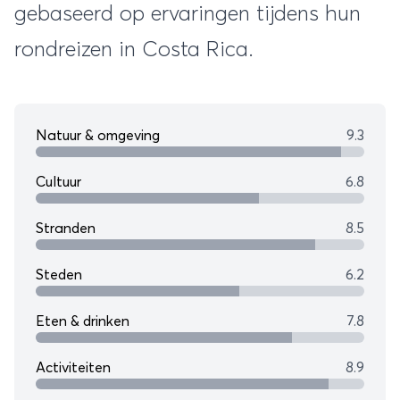
gebaseerd op ervaringen tijdens hun
rondreizen in Costa Rica.
Natuur & omgeving
9.3
Cultuur
6.8
Stranden
8.5
Steden
6.2
Eten & drinken
7.8
Activiteiten
8.9