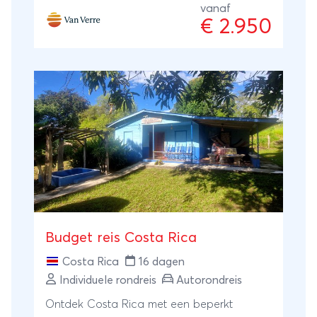
vanaf
National Park kan je apen, luiaards en
€ 2.950
leguanen spotten. Corcovado National
Park en San Gerardo de Dota staan ook
op het programma. Bij Van Verre stel je
jouw eigen reis samen. Laat je inspireren
door dit reisschema. Geef jouw persoonlijke
wensen en ideeën door en de reis wordt op
maat voor je samengesteld. Ook de
vertrekdatum bepaal jezelf!
Budget reis Costa Rica
Costa Rica
16 dagen
Individuele rondreis
Autorondreis
Ontdek Costa Rica met een beperkt