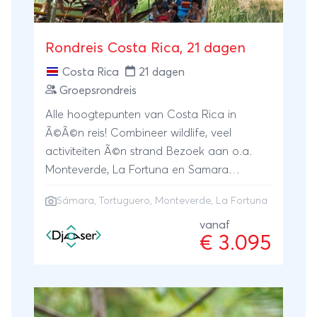
rivier of een natuurfloat maken op de
Corobici en ook de watervallen van Llanos
de Cortes bezoeken. Je vindt hier de folder
Rondreis Costa Rica, 21 dagen
met dagtrips die je vanuit het huis kunt
Costa Rica
21 dagen
ondernemen.
Groepsrondreis
Alle hoogtepunten van Costa Rica in
Ã©Ã©n reis! Combineer wildlife, veel
activiteiten Ã©n strand Bezoek aan o.a.
Monteverde, La Fortuna en Samara
Uitgebreid bezoek aan het
Sámara
,
Tortuguero
,
Monteverde
,
La Fortuna
adembenemende Tortuguero
vanaf
€ 3.095