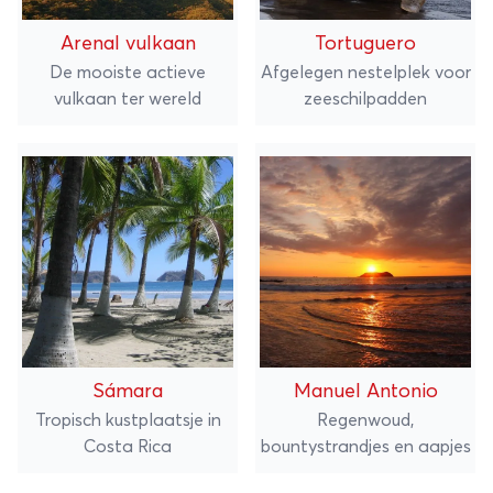
Arenal vulkaan
Tortuguero
De mooiste actieve
Afgelegen nestelplek voor
vulkaan ter wereld
zeeschilpadden
Sámara
Manuel Antonio
Tropisch kustplaatsje in
Regenwoud,
Costa Rica
bountystrandjes en aapjes