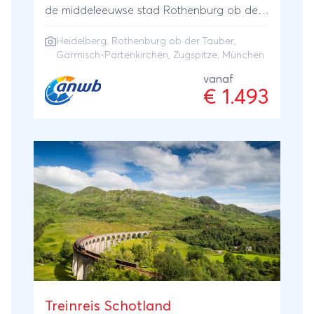
de middeleeuwse stad Rothenburg ob der
Tauber, Garmisch-Partenkirchen aan de
Heidelberg, Rothenburg ob der Tauber,
voet van de Zugspitze en de hoofdstad
Garmisch-Partenkirchen, Zugspitze, München
München staan centraal bij deze veelzijdige
vanaf
treinreis.
€ 1.493
Treinreis Schotland