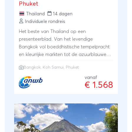
Phuket
Thailand
14 dagen
Individuele rondreis
Het beste van Thailand op een
presenteerblad. Van het levendige
Bangkok vol boeddhistische tempelpracht
en kleurrijke markten tot de azuurblauwe
zee en zonovergoten palmstranden van de
Bangkok
,
Koh Samui
,
Phuket
tropische eilanden Koh Samui en Phuket.
vanaf
€ 1.568