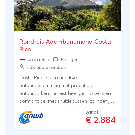
Rondreis Adembenemend Costa
Rica
Costa Rica
16 dagen
Individuele rondreis
Costa Rica is een heerlijke
natuurbestemming met prachtige
natuurparken. Je reist heel gemakkelijk en
comfortabel met shuttlebussen (zo hoef je
zelf dus niet te rijden!) van het ene naar het
vanaf
andere hoogtepunt in adembenemend
€ 2.884
mooi Costa Rica.