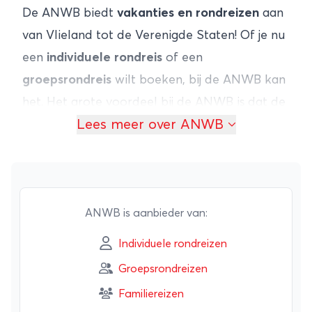
De ANWB biedt
vakanties en rondreizen
aan
van Vlieland tot de Verenigde Staten! Of je nu
een
individuele rondreis
of een
groepsrondreis
wilt boeken, bij de ANWB kan
het. Het grote voordeel bij de ANWB is dat de
Lees meer over ANWB
reizen allemaal
tot in de puntjes geregeld
zijn en de reizen
scherp geprijsd
zijn. Je kunt
met de ANWB de hele wereld over reizen, van
Europa tot Zuid-Amerika en van Azïe tot
Afrika. Het
ANWB is aanbieder van:
reisaanbod is zeer uitgebreid
!
Ook zijn er voor gezinnen leuke familiereizen.
Individuele rondreizen
Bij de ANWB boek je veilig reizen van goede
Groepsrondreizen
kwaliteit voor een voordelige prijs.
Familiereizen