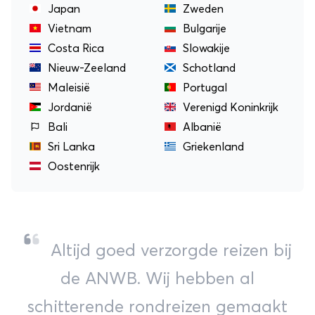
Japan
Zweden
Vietnam
Bulgarije
Costa Rica
Slowakije
Nieuw-Zeeland
Schotland
Maleisië
Portugal
Jordanië
Verenigd Koninkrijk
Bali
Albanië
Sri Lanka
Griekenland
Oostenrijk
Altijd goed verzorgde reizen bij
de ANWB. Wij hebben al
schitterende rondreizen gemaakt