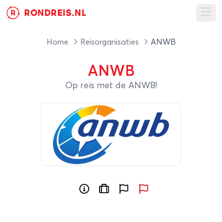
RONDREIS.NL
R
Ope
Home
Reisorganisaties
ANWB
ANWB
Op reis met de ANWB!