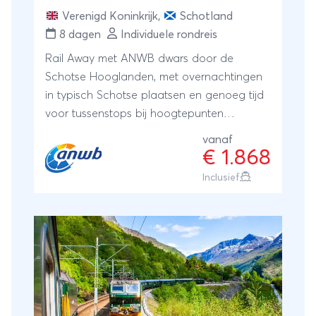
Verenigd Koninkrijk
,
Schotland
8 dagen
Individuele rondreis
Rail Away met ANWB dwars door de
Schotse Hooglanden, met overnachtingen
in typisch Schotse plaatsen en genoeg tijd
voor tussenstops bij hoogtepunten
onderweg. Inclusief bootovertochten,
vanaf
comfortabele hotels en veel extra's voor
€ 1.868
ANWB-leden.
Inclusief