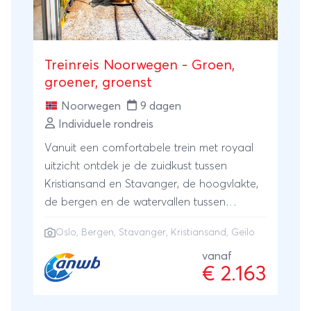
Treinreis Noorwegen - Groen,
groener, groenst
Noorwegen
9 dagen
Individuele rondreis
Vanuit een comfortabele trein met royaal
uitzicht ontdek je de zuidkust tussen
Kristiansand en Stavanger, de hoogvlakte,
de bergen en de watervallen tussen
Bergen, Geilo en Oslo. Ga je ook mee?
Oslo
,
Bergen
,
Stavanger
, Kristiansand, Geilo
vanaf
€ 2.163