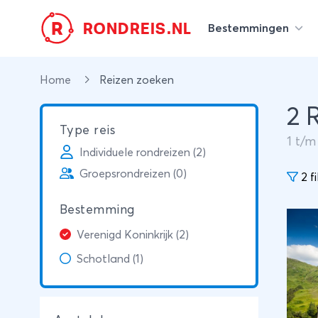
R
RONDREIS.NL
Bestemmingen
Home
Reizen zoeken
2 
Type reis
1
t/
Individuele rondreizen (2)
Groepsrondreizen (0)
2 fi
Bestemming
Verenigd Koninkrijk (2)
Schotland (1)