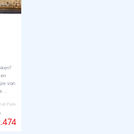
t
ekken?
 en
jze van
e
wdonia
nal Park
e
den en
f
2.474
 al je
n.