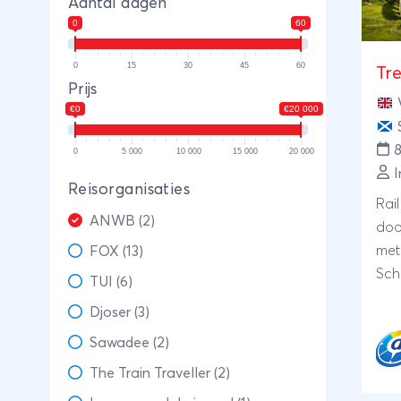
Aantal dagen
0
60
0
15
30
45
60
Tr
Prijs
€0
€20 000
0
5 000
10 000
15 000
20 000
I
Reisorganisaties
Rai
ANWB (2)
doo
met
FOX (13)
Sch
TUI (6)
voo
Djoser (3)
hoo
Sawadee (2)
Inc
com
The Train Traveller (2)
ext