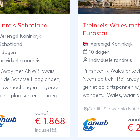
einreis Schotland
Treinreis Wales me
Eurostar
Verenigd Koninkrijk
,
Verenigd Koninkrijk
Schotland
10 dagen
8 dagen
Individuele rondreis
ndividuele rondreis
Prinsheerlijk Wales ontd
l Away met ANWB dwars
Neem de trein! Rail away
r de Schotse Hooglanden,
geniet op ontspannen wi
 overnachtingen in typisch
wonderful Wales, waar d
otse plaatsen en genoeg tijd
hoofdstad Cardiff, Sno
r tussenstops bij
Cardiff, Snowdonia Natio
National Park, traditionel
gtepunten onderweg.
vanaf
€ 1.868
kustplaatsjes, zandstran
vana
lusief bootovertochten,
€ 
sprookjesachtige valleien
fortabele hotels en veel
Inclusief
verwachtingen overstijge
ra's voor ANWB-leden.