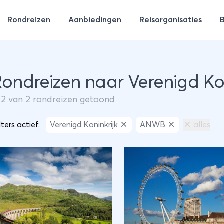
Rondreizen
Aanbiedingen
Reisorganisaties
Rondreizen naar Verenigd K
m
2
van
2
rondreizen getoond
lters actief:
Verenigd Koninkrijk
ANWB
alles