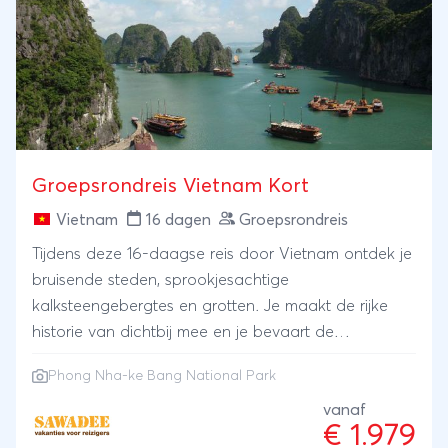
bezoeken aan de ruïnes van Tikal in Guatemala en
Copán in Honduras. Verder ontdekken we El
Salvador, waar we de historische dorpjes verkennen
van de indrukwekkende en fotogenieke 'Flower
route', en we sluiten de reis af op een vulkanisch
strand, waar je kunt surfen of relaxen met een
ijskoude vruchtensap of cerveza.
Groepsrondreis Vietnam Kort
Vietnam
16 dagen
Groepsrondreis
Tijdens deze 16-daagse reis door Vietnam ontdek je
bruisende steden, sprookjesachtige
kalksteengebergtes en grotten. Je maakt de rijke
historie van dichtbij mee en je bevaart de
Vietnamese wateren in Noord en Zuid Vietnam. Het
Phong Nha-ke Bang National Park
wordt één grote verrassing: van het bergachtige
noorden tot het tropische zuiden. Bruisende steden
vanaf
€ 1.979
en een vriendelijke bevolking maken dit tot een