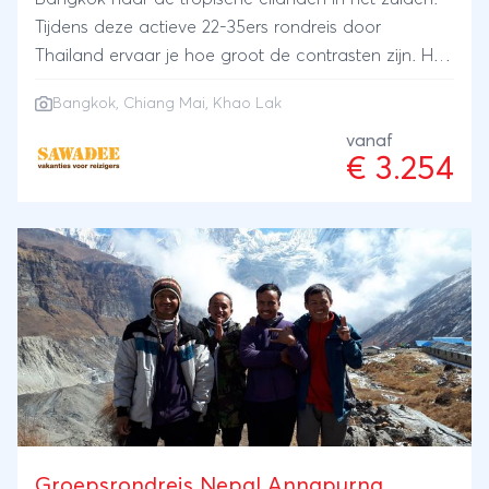
Tijdens deze actieve 22-35ers rondreis door
Thailand ervaar je hoe groot de contrasten zijn. Het
ene moment trek je door de jungle en overnacht je
Bangkok
,
Chiang Mai
,
Khao Lak
bij een bergstam, het volgende zit je met een
drankje in je hand naar de zonsondergang te kijken
vanaf
€ 3.254
op het strand van Khao Lak. Tussendoor proef je
Thailand zoals het bedoeld is - van pittige curry tot
vers streetfood op de markt. Avontuur, afwisseling
en genoeg momenten om samen te genieten.
Sawa(s)dee!
Groepsrondreis Nepal Annapurna