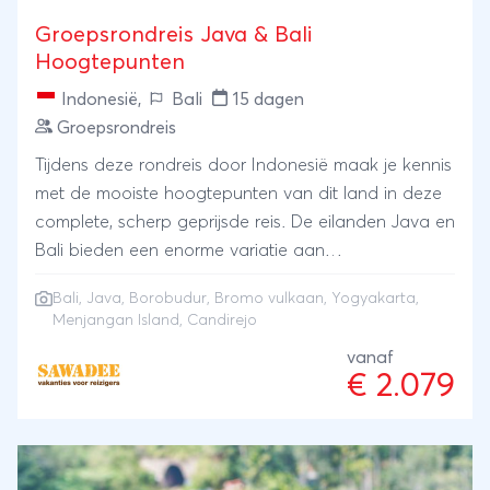
Groepsrondreis Java & Bali
Hoogtepunten
Indonesië
,
Bali
15 dagen
Groepsrondreis
Tijdens deze rondreis door Indonesië maak je kennis
met de mooiste hoogtepunten van dit land in deze
complete, scherp geprijsde reis. De eilanden Java en
Bali bieden een enorme variatie aan
bezienswaardigheden: de paleizen van de
Bali
,
Java
,
Borobudur
,
Bromo vulkaan
,
Yogyakarta
,
sultansstad Yogyakarta, het dagelijkse leven in
Menjangan Island
, Candirejo
Candirejo. Tijdens de reis zie je de Borobudur, kun
vanaf
je de Bromo vulkaan zien en kun je tussen de sawa's
€ 2.079
(rijstvelden) door fietsen of wandelen. Op Bali kun je
zwemmen in de azuurblauwe zee of de
onderwaterwereld ontdekken bij het eiland Pulau
Menjangan. Kortom genoeg te zien en te doen!