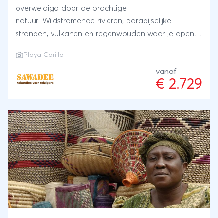
overweldigd door de prachtige
natuur. Wildstromende rivieren, paradijselijke
stranden, vulkanen en regenwouden waar je apen,
neusbeertjes, luiaards, krokodillen en tropische
Playa Carillo
vogels kunt zien. Op de Caribische stranden van
Costa Rica kun je zeeschildpadden hun eieren zien
vanaf
€ 2.729
leggen. De afsluiting aan het strand van Playa
Carillo, maakt deze Costa Rica rondreis compleet.