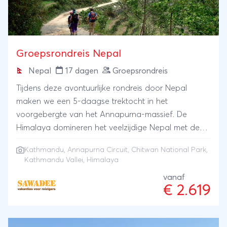
Groepsrondreis Nepal
Nepal
17 dagen
Groepsrondreis
Tijdens deze avontuurlijke rondreis door Nepal
maken we een 5-daagse trektocht in het
voorgebergte van het Annapurna-massief. De
Himalaya domineren het veelzijdige Nepal met de
hoogste bergtoppen ter wereld: de Mount Everest,
Kathmandu
,
Annapurna Circuit
,
Chitwan National Park
,
de Annapurna en vele andere achtduizenders. In
Kathmandu Vallei
,
Himalaya
het natuurreservaat Chitwan ga je op zoek naar de
vanaf
Indiase neushoorn. Laat je daarnaast betoveren
€ 2.619
door de mystieke sfeer van de koningssteden in de
Kathmandu vallei of dool rond tussen de schitterend
bewerkte tempels en heilige Saddhu's.