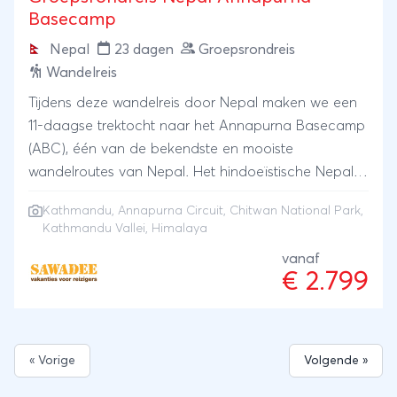
Basecamp
Nepal
23 dagen
Groepsrondreis
Wandelreis
Tijdens deze wandelreis door Nepal maken we een
11-daagse trektocht naar het Annapurna Basecamp
(ABC), één van de bekendste en mooiste
wandelroutes van Nepal. Het hindoeïstische Nepal
wordt doorsneden door de Himalaya met de
Kathmandu
,
Annapurna Circuit
,
Chitwan National Park
,
hoogste bergtoppen ter wereld: de Mount Everest
Kathmandu Vallei
,
Himalaya
en de Annapurna. In het natuurreservaat Chitwan
vanaf
gaan we op zoek naar de Indiase neushoorn.
€ 2.799
Dompel je onder in de mystieke sfeer van de
koningssteden in de Kathmandu vallei en dwaal
rond tussen de schitterend bewerkte tempels en
heilige Saddhu's.
« Vorige
Volgende »