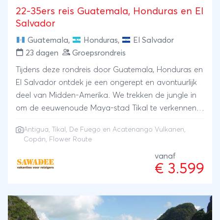
22-35ers reis Guatemala, Honduras en El
Salvador
Guatemala
,
Honduras
,
El Salvador
23 dagen
Groepsrondreis
Tijdens deze rondreis door Guatemala, Honduras en
El Salvador ontdek je een ongerept en avontuurlijk
deel van Midden-Amerika. We trekken de jungle in
om de eeuwenoude Maya-stad Tikal te verkennen
en maken hikes door nationale parken. In
Antigua
,
Tikal
,
De Fuego en Acatenango Vulkanen
,
Guatemala wagen we ons aan de uitdagende
Copán, Flower Route
en epische Acatenango Hike, waar je oog in oog
vanaf
kunt komen te staan met de uitbarstingen van de
€ 3.599
actieve Fuego-vulkaan. We duiken in het bruisende
nachtleven van Antigua en relaxen na met een
cocktail in een van de sfeervolle bars. We
ontdekken de geheimen van de Mayas tijdens onze