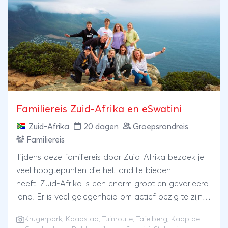
Familiereis Zuid-Afrika en eSwatini
Zuid-Afrika
20 dagen
Groepsrondreis
Familiereis
Tijdens deze familiereis door Zuid-Afrika bezoek je
veel hoogtepunten die het land te bieden
heeft. Zuid-Afrika is een enorm groot en gevarieerd
land. Er is veel gelegenheid om actief bezig te zijn
te voet of per fiets. Je overnacht in het beroemde
Krugerpark
,
Kaapstad
,
Tuinroute
,
Tafelberg
,
Kaap de
Krugerpark en gaat hier op zoek naar de Big Five: