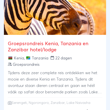
Groepsrondreis Kenia, Tanzania en
Zanzibar hotel/lodge
Kenia
,
Tanzania
22 dagen
Groepsrondreis
Tijdens deze zeer complete reis ontdekken we het
mooie en diverse Kenia en Tanzania. Tijdens dit
avontuur staan dieren centraal en gaan we héél
váák op safari door beroemde parken zoals Lake
Naivasha, de Serengeti en de Ngorongoro-krater.
Serengeti
,
Ngorongoro
,
Zanzibar
, Lake Naivasha
Maar het is niet alleen natuur. Je maakt ook kennis