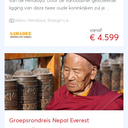
van de Himalaya. Door de vanoudsher geïsoleerde
ligging van deze twee oude koninkrijken zul je
ervaren dat veel van de traditionele boeddhistische
Sikkim, Himalaya, Shangri-La
cultuur bewaard is gebleven. Sikkim is sinds 1975
onderdeel van India en geen koninkrijk meer, maar
vanaf
€ 4.599
de tradities blijven fier overeind. In Bhutan geven
de tempels, de mystieke kloosters, de kleurig
beschilderde huizen en de uitzonderlijk vriendelijke
bevolking je het gevoel in het mythische Shangri-la
te vertoeven. Laat je betoveren in Sikkim en
Bhutan, het land van de donderende draak!
Groepsrondreis Nepal Everest