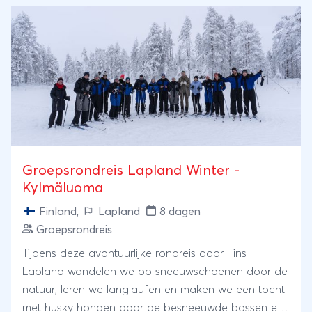
stad op de fiets, proef een pastel de nata en dwaal
door karaktervolle wijken. We eindigen de reis
met de Algarve kust. Waar Lagos je verwelkomt met
mooie grotten, gezellige straatjes en een kajak
tour langs verborgen stranden. Aan het eind van
deze reis heb je zowel actie, historie en ontspanning
gehad!
Groepsrondreis Lapland Winter -
Kylmäluoma
Finland
,
Lapland
8 dagen
Groepsrondreis
Tijdens deze avontuurlijke rondreis door Fins
Lapland wandelen we op sneeuwschoenen door de
natuur, leren we langlaufen en maken we een tocht
met husky honden door de besneeuwde bossen en