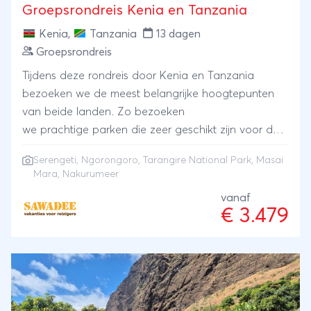
Groepsrondreis Kenia en Tanzania
Kenia
,
Tanzania
13 dagen
Groepsrondreis
Tijdens deze rondreis door Kenia en Tanzania
bezoeken we de meest belangrijke hoogtepunten
van beide landen. Zo bezoeken
we prachtige parken die zeer geschikt zijn voor de
gamedrives Serengeti, Tarangire, Nakuru en de
Serengeti
,
Ngorongoro
,
Tarangire National Park
,
Masai
wereldberoemde Ngorongoro krater. De uitgestrekte
Mara
,
Nakurumeer
savanne en de prachtige wilde dieren geven een
vanaf
prachtig beeld van Afrika. We reizen met onze
€ 3.479
eigen truck, overnachten onder de sterren in tenten
en soms ook in lodges. Naast de natuur is de
cultuur ook indrukwekkend. We bezoeken de Masai
stam en leren over de tradities en gewoontes.
Kortom, een ideale reis om in een korte periode het
unieke Afrika gevoel te ervaren!