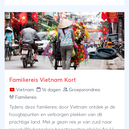
mooie gevarieerde reis. Naast beroemde
hoogtepunten bezoeken we ook het minder
bekende, maar minstens zo bijzondere Phong Nha.
Familiereis Vietnam Kort
Vietnam
16 dagen
Groepsrondreis
Familiereis
Tijdens deze familiereis door Vietnam ontdek je de
hoogtepunten en verborgen plekken van dit
prachtige land. Met je gezin reis je van zuid naar