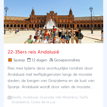
22-35ers reis Andalusië
Spanje
12 dagen
Groepsrondreis
Reis mee tijdens deze avontuurlijke rondreis door
Andalusië met leeftijdsgenoten langs de mooiste
steden, de bergen van Grazalema en de kust van
Spanje. Andalusië wordt door velen de mooiste
streek van Spanje genoemd. Ontdek Granada met
Sevilla
, Andalusië, Granada, Het Alhambra, Tarifa,
het prachtige paleis Het Alhambra en maak je in de
Grazalema, Costa de la Luz
avond klaar voor een avontuurlijke stadswandeling.