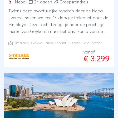
Nepal
24 dagen
Groepsrondreis
Tijdens deze avontuurlijke rondreis door de Nepal
Everest maken we een 17-daagse trektocht door de
Himalaya. Deze tocht brengt je naar de prachtige
meren van Goyko en naar het basiskamp van de
hoogste berg ter wereld, de Mount Everest. Je loopt
Himalaya
, Gokyo Lakes, Mount Everest, Kala Pattar
langs machtige Himalaya reuzen die hoog boven je
uittorenen. Het uitzicht vanaf de top van de Kala
vanaf
€ 3.299
Pattar op 5550 meter over de Everest en vele
andere zeven- en achtduizenders is onvergetelijk.