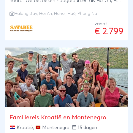
noord. We bezoeken hoogtepunten als Hoi An, Hué,
Hanoi en Halong Bay. Ook maken we leuke
Halong Bay
,
Hoi An
,
Hanoi
,
Hué
, Phong Na
boottochten, waar je de mogelijkheid hebt om te
snorkelen. Bij het groene Phong Na kun je mooie
vanaf
€ 2.799
wandel of fietstochten maken. Wie is er klaar voor
een groot avontuur naar Vietnam?
Familiereis Kroatië en Montenegro
Kroatië
,
Montenegro
15 dagen