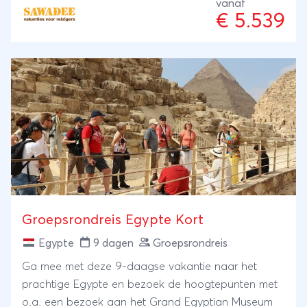
met de vriendelijke lokale bevolking, die je graag
vanaf
€ 5.539
vertelt over hun land. Dit alles beleef je vanuit mooie
hotels, lodges en vooraf opgezette tenten in de
Serengeti, waar je tussen de dieren slaapt.En als
klapper op de vuurpijl geniet je van een 5-daagse
afsluiter op het idyllische en gezellige Zanzibar om
nog even tot rust te komen en alle indrukken op je
in te laten werken. Dus, ga je mee op avontuur door
het prachtige Kenia en Tanzania?
Groepsrondreis Egypte Kort
Egypte
9 dagen
Groepsrondreis
Ga mee met deze 9-daagse vakantie naar het
prachtige Egypte en bezoek de hoogtepunten met
o.a. een bezoek aan het Grand Egyptian Museum