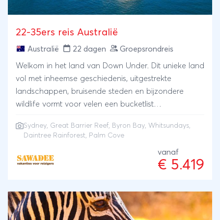
22-35ers reis Australië
Australië
22 dagen
Groepsrondreis
Welkom in het land van Down Under. Dit unieke land
vol met inheemse geschiedenis, uitgestrekte
landschappen, bruisende steden en bijzondere
wildlife vormt voor velen een bucketlist
bestemming. De reis begint in Sydney, waar je twee
Sydney
,
Great Barrier Reef
, Byron Bay, Whitsundays,
vrije dagen hebt om de stad te leren kennen. Vanuit
Daintree Rainforest, Palm Cove
hier vertrekken we naar Byron Bay. Optioneel kan je
vanaf
hier surfen en kajakken. We hebben een uniek
€ 5.419
verblijf op een zeilboot om de Whitsundays te
verkennen. Je kan optioneel snorkelen in het Great
Barrier Reef. We bezoeken het eeuwenoude
Daintree regenwoud. Om de reis goed af te sluiten
eindigen we in het paradijselijke Palm Cove.