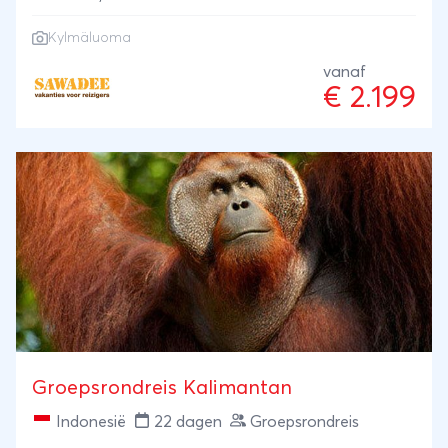
over bevroren meren. Fins Lapland is uitermate
Kylmäluoma
geschikt voor een actieve week in de sneeuw.
Tijdens deze gevarieerde winterreis leer je het echte
vanaf
€ 2.199
Lapland kennen. Sluit de dag af op de Finse
manier: in de sauna.
Groepsrondreis Kalimantan
Indonesië
22 dagen
Groepsrondreis