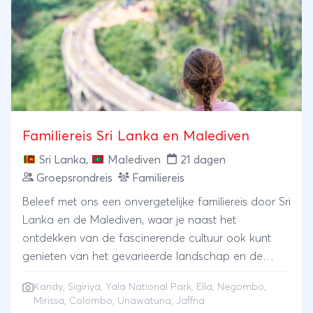
Familiereis Sri Lanka en Malediven
Sri Lanka
,
Malediven
21 dagen
Groepsrondreis
Familiereis
Beleef met ons een onvergetelijke familiereis door Sri
Lanka en de Malediven, waar je naast het
ontdekken van de fascinerende cultuur ook kunt
genieten van het gevarieerde landschap en de
prachtige stranden. In Sri Lanka ervaren we de
Kandy
,
Sigiriya
,
Yala National Park
,
Ella
,
Negombo
,
mooiste aspecten van Azië, zonder lange reisdagen.
Mirissa
,
Colombo
,
Unawatuna
,
Jaffna
We verkennen oude steden en fietsen door