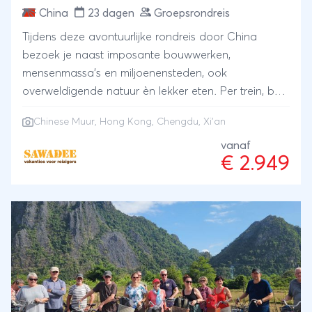
China
23 dagen
Groepsrondreis
Tijdens deze avontuurlijke rondreis door China
bezoek je naast imposante bouwwerken,
mensenmassa's en miljoenensteden, ook
overweldigende natuur èn lekker eten. Per trein, bus,
vliegtuig, fiets en te voet doorkruis je fascinerend
Chinese Muur
,
Hong Kong
,
Chengdu
, Xi'an
China. Je wandelt over de Chinese Muur en reist per
trein via Xi'an naar Chengdu, waar je kennis kunt
vanaf
€ 2.949
maken met de zeldzame en geliefde reuzenpanda.
Deze rondreis in China sluiten we af in het bruisende
Hongkong.