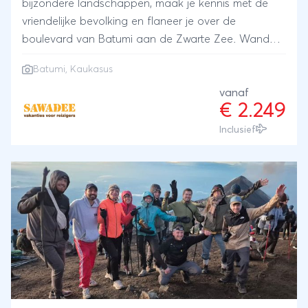
bijzondere landschappen, maak je kennis met de
vriendelijke bevolking en flaneer je over de
boulevard van Batumi aan de Zwarte Zee. Wandel
met het gezin door de Kaukasus en leer hoe de
Batumi, Kaukasus
lokale snack 'churchkhela' gemaakt wordt. We
bezoeken oude stadjes, kleine dorpjes en sluiten af
vanaf
€ 2.249
met twee volle dagen aan de kust. Een gevarieerde
vakantie met een compleet beeld van Georgië.
Inclusief