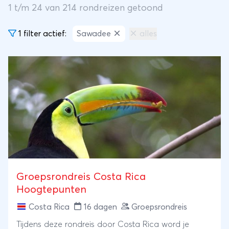
1
t/m
24
van
214
rondreizen getoond
1 filter actief:
Sawadee
alles
Groepsrondreis Costa Rica
Hoogtepunten
Costa Rica
16 dagen
Groepsrondreis
Tijdens deze rondreis door Costa Rica word je