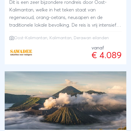
Dit is een zeer bijzondere rondreis door Oost-
Kalimantan, welke in het teken staat van
regenwoud, orang-oetans, neusapen en de
traditionele lokale bevolking. De reis is vrij intensief
omdat je weinig individuele vrijheid hebt en in
Oost-Kalimantan, Kalimantan, Derawan eilanden
meerdere keren avontuurlijk overnacht. De jungle en
lokale bevolking van Kalimantan ervaar je pas echt
vanaf
€ 4.089
wanneer je er daadwerkelijk te midden leeft en
slaapt. Een 4-daagse boottocht brengt je langs de
meest traditionele Dayak stammen. We reizen per
bus en we stappen vaak in een longboot om dieper
de jungle in te varen. Aan het eind van de reis kun
je ontspannen op de Derawan eilanden, met
poederwit zand en azuurblauwe zee.