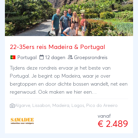
22-35ers reis Madeira & Portugal
Portugal
12 dagen
Groepsrondreis
Tijdens deze rondreis ervaar je het beste van
Portugal. Je begint op Madeira, waar je over
bergtoppen en door dichte bossen wandelt, net een
regenwoud. Ook maken we hier een
avontuurlijke canyoning tocht. En niet te vergeten
Algarve
,
Lissabon
,
Madeira
, Lagos, Pico do Areeiro
de zonsopkomt op Pico do Areeiro. Vol adrenaline
abseilen we van watervallen naar
vanaf
€ 2.489
beneden. Vervolgens vlieg je naar Lissabon, waar
historie en levendige sfeer samenkomen. Ontdek de