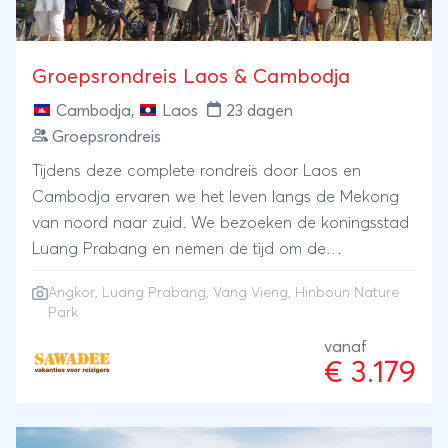
Groepsrondreis Laos & Cambodja
Cambodja
,
Laos
23 dagen
Groepsrondreis
Tijdens deze complete rondreis door Laos en
Cambodja ervaren we het leven langs de Mekong
van noord naar zuid. We bezoeken de koningsstad
Luang Prabang en nemen de tijd om de
overweldigende tempelcomplexen van Angkor Wat
Angkor
,
Luang Prabang
,
Vang Vieng
, Hinboun Nature
te ontdekken. In Vang Vieng en het Hinboun
Park
natuurpark geniet je van de overweldigende natuur.
vanaf
We reizen per privé-bus en boot en slapen in hotels
€ 3.179
die variëren van wat eenvoudiger tot zeer
comfortabel.