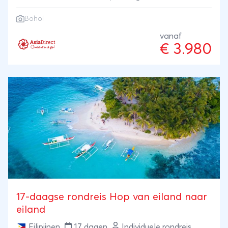
volgende, met telkens een nieuwe zonsondergang,
Bohol
eindeloze boottochtjes, heerlijke lounge plekjes en
snorkelmogelijkheden tussen nemovissen of
vanaf
€ 3.980
zeeschildpadden.Maar we nemen je ook mee naar
Bohol (ook een eiland trouwens) om de opvallende
spookdiertjes te zien en de beroemde 'chocolade
heuvels' te bewonderen. Ook watervallen en
rijstterrassen liggen binnen handbereik. Maak de
dagen lang, zet je hoofd op 'ontspannen' en geniet
met volle teugen van Fantastisch Filipijnen.
17-daagse rondreis Hop van eiland naar
eiland
Filipijnen
17 dagen
Individuele rondreis