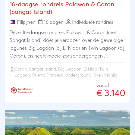
16-daagse rondreis Palawan & Coron
(Sangat Island)
Filipijnen
16 dagen
Individuele rondreis
Deze 16-daagse rondreis Palawan & Coron (met
Sangat Island) doet je verbazen over de geweldige
lagunes Big Lagoon (bij El Nido) en Twin Lagoon (bij
Coron), en heeft mooie zonsondergangen,
eindeloze boottochtjes, heerlijke lounge plekjes,
Coron, Sangat Island, Big Lagoon, El Nido, Twin
avondmarkten in Manila, zeesterren kijken, varen
Lagoon, Puerto Princesa Underground River, Manila
naar de beroemde Puerto Princesa Underground
vanaf
River en -met wat geluk- snorkelen tussen
€ 3.140
nemovissen en zeeschildpadden......Voor snorkel- en
duikliefhebbers hebben wij voor een bijzondere
accommodatie gekozen in Coron: het paradijselijk
gelegen Sangat Island Dive Resort. We zeggen het
er alvast bij: langer blijven kan altijd. Wij regelen het
voor je!