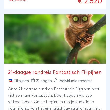
€ 2.520
leefomgeving van hele bijzondere dieren!Want je
gaat wat meemaken op deze 17-daagse rondreis
Bohol, Cebu & Siquijor. Je bezoekt uiteraard de
golvende Chocolate Hills op Bohol, ziet ook de
unieke spookdiertjes op Bohol, en gaat zwemmen
tussen miljoenen sardientjes in Moalboal. Bewonder
de sardientjes terwijl ondertussen een zeeschildpad
voorbij komt...
21-daagse rondreis Fantastisch Filipijnen
Filipijnen
21 dagen
Individuele rondreis
Onze 21-daagse rondreis Fantastisch Filipijnen heet
niet zo maar Fantastisch. Daar hebben we veel
redenen voor. Om te beginnen reis je van eiland
naar eiland, van het ene prachtige strand naar het