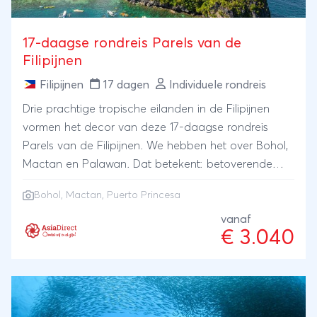
17-daagse rondreis Parels van de
Filipijnen
Filipijnen
17 dagen
Individuele rondreis
Drie prachtige tropische eilanden in de Filipijnen
vormen het decor van deze 17-daagse rondreis
Parels van de Filipijnen. We hebben het over Bohol,
Mactan en Palawan. Dat betekent: betoverende
natuur, lange witte stranden en helderblauw water
Bohol, Mactan, Puerto Princesa
waar je tussen het koraalrif kunt snorkelen. Maar
ook de unieke Puerto Princesa grotten waar je
vanaf
€ 3.040
doorheen kunt varen, en de rijstterrassen,
opvallende spookdiertjes en de beroemde
Chocolate Hills van Bohol.Dit is een heerlijke reis met
veel strand, zon en zand, maar ook met (boot)tours
waarop je ziet en meemaakt wat je absoluut niet