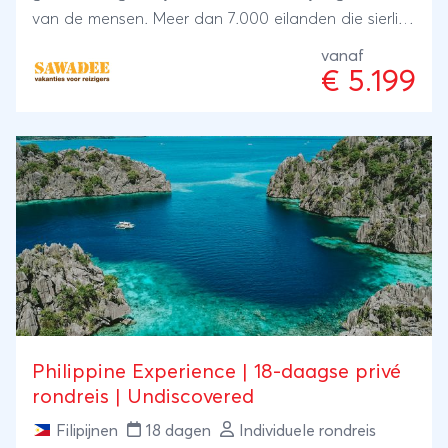
van de mensen. Meer dan 7.000 eilanden die sierlijk
verspreid liggen in de Stille Oceaan, dát zijn de
vanaf
Filipijnen. De Filipijnen zal je hart veroveren met haar
€ 5.199
diversiteit aan mensen, natuur, avontuur en
prachtige stranden. Voor iedereen die op zoek is
naar een nieuwe en fascinerende beleving is dit de
perfecte reis.
Philippine Experience | 18-daagse privé
rondreis | Undiscovered
Filipijnen
18 dagen
Individuele rondreis