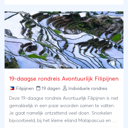
paar eilanden die je niet mag missen in de buurt. De
andere dagen bepaal je helemaal zelf wat je
doet!Maar we touren je ook door Manila en nemen
je mee naar het spectaculaire kratermeer van de
actieve vulkaan Mount Pinatubo. Je snapt het al: dit
zijn 13 dagen geweldige vakantiedagen.
19-daagse rondreis Avontuurlijk Filipijnen
Filipijnen
19 dagen
Individuele rondreis
Deze 19-daagse rondreis Avontuurlijk Filipijnen is niet
gemakkelijk in een paar woorden samen te vatten.
Je gaat namelijk ontzettend veel doen. Snorkelen
bijvoorbeeld, bij het kleine eiland Malapascua en de