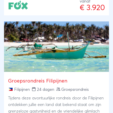
vanaf
snorkellocaties. Ook is er genoeg vrije tijd om te
€ 3.920
genieten van de heerlijke stranden die deze archipel
te bieden heeft.
Groepsrondreis Filipijnen
Filipijnen
24 dagen
Groepsrondreis
Tijdens deze avontuurlijke rondreis door de Filipijnen
ontdekken jullie een land dat bekend staat om zijn
grenzeloze gastvrijheid en de vriendelijke glimlach