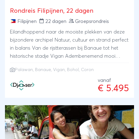
Rondreis Filipijnen, 22 dagen
Filipijnen
22 dagen
Groepsrondreis
Eilandhoppend naar de mooiste plekken van deze
bijzondere archipel Natuur, cultuur en strand perfect
in balans Van de rijstterassen bij Banaue tot het
historische stadje Vigan Adembenemend mooi
kustlandschap op de zuidelijke eilanden Bohol,
Palawan
, Banaue, Vigan, Bohol, Coron
Palawan en Coron
vanaf
€ 5.495