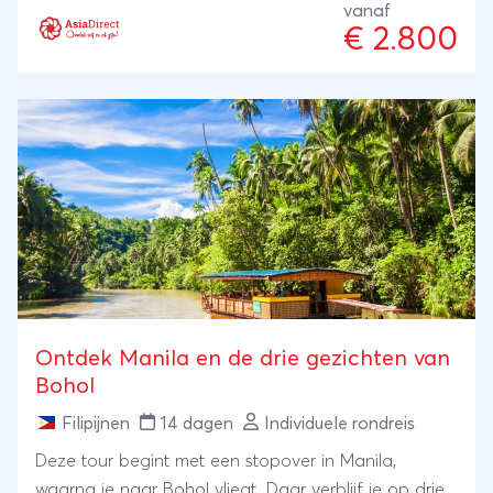
vanaf
lagunes Big Lagoon (bij El Nido) en Twin Lagoon (bij
€ 2.800
Coron), mooie zonsondergangen, eindeloze
boottochtjes, heerlijke lounge plekjes, avondmarkten
in Manila, zeesterren kijken, varen naar de
beroemde Puerto Princesa Underground River en -
met wat geluk- snorkelen tussen nemovissen en
zeeschildpadden......
Ontdek Manila en de drie gezichten van
Bohol
Filipijnen
14 dagen
Individuele rondreis
Deze tour begint met een stopover in Manila,
waarna je naar Bohol vliegt. Daar verblijf je op drie