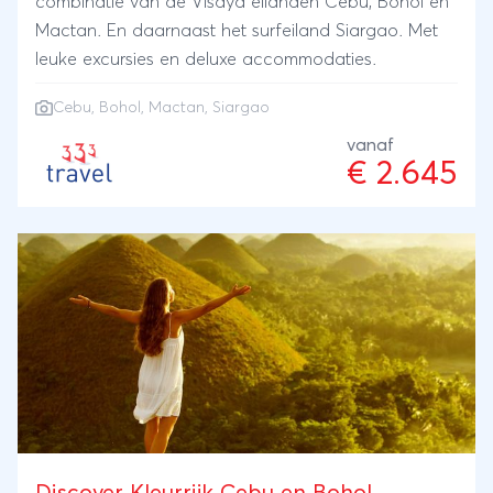
combinatie van de Visaya eilanden Cebu, Bohol en
Mactan. En daarnaast het surfeiland Siargao. Met
leuke excursies en deluxe accommodaties.
Cebu
, Bohol, Mactan, Siargao
vanaf
€ 2.645