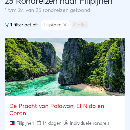
25 Rondreizen naar Filipijnen
1
t/m
24
van
25
rondreizen getoond
1 filter actief:
Filipijnen
alles
De Pracht van Palawan, El Nido en
Coron
Filipijnen
14 dagen
Individuele rondreis