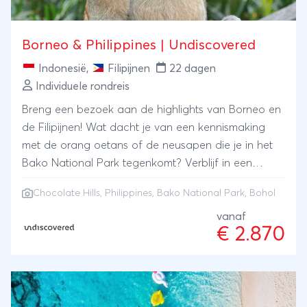
Borneo & Philippines | Undiscovered
Indonesië
,
Filipijnen
22 dagen
Individuele rondreis
Breng een bezoek aan de highlights van Borneo en
de Filipijnen! Wat dacht je van een kennismaking
met de orang oetans of de neusapen die je in het
Bako National Park tegenkomt? Verblijf in een
longhouse bij de lokale Iban stam. Na een reis vol
Chocolate Hills
, Philippines, Bako National Park, Bohol
natuur & avontuur, sluit je de reis af met een verblijf
op Bohol, met de bekende Chocolate Hills.
vanaf
€ 2.870