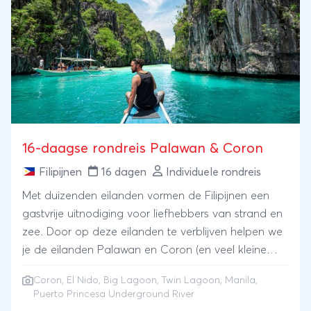
16-daagse rondreis Palawan & Coron
Filipijnen
16 dagen
Individuele rondreis
Met duizenden eilanden vormen de Filipijnen een
gastvrije uitnodiging voor liefhebbers van strand en
zee. Door op deze eilanden te verblijven helpen we
je de eilanden Palawan en Coron (en veel kleine
tropische pareltjes die er in de buurt liggen) te
Coron, El Nido, Big Lagoon, Twin Lagoon, Manila,
ontdekken. Deze 16-daagse rondreis Palawan &
Puerto Princesa Underground River
Coron betekent je verbazen bij de geweldige