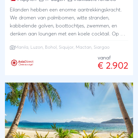
Eilanden hebben een enorme aantrekkingskracht.
We dromen van palmbomen, witte stranden,
kabbelende golven, boottochtjes, zwemmen, en
denken aan loungen met een koele cocktail. Op de
Filipijnen kan dat. Sterker nog: deze 17-daagse
Manila, Luzon, Bohol, Siquijor, Mactan, Siargao
rondreis Hop van eiland naar eiland heeft het
allemaal.De eilanden die je bezoekt zijn Luzon (waar
vanaf
€ 2.902
je hoofdstad Manila vindt), Bohol (met de unieke
spookdiertjes en de al even bijzondere Chocolate
Hills), en Siquijor, Mactan en Siargao, waar je kunt
gaan zwemmen en snorkelen, prachtige
strandwandelingen gaat maken, met bootjes en al
zwemmend gave grotten ziet, tussen kwallen kunt
zwemmen (ze steken niet), kunt gaan surfen, van
rotsen gaat duiken (als je wilt), in een waterval mag
poedelen en naar lagunes vaart.