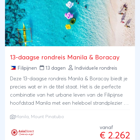
13-daagse rondreis Manila & Boracay
Filipijnen
13 dagen
Individuele rondreis
Deze 13-daagse rondreis Manila & Boracay biedt je
precies wat er in de titel staat. Het is de perfecte
combinatie van het urbane leven van de Filipijnse
hoofdstad Manila met een heleboel strandplezier op
Boracay. Deze reis heeft maar liefst 6 volle
Manila, Mount Pinatubo
stranddagen!Eén dag nemen we je mee op een
boottocht om de mooiste stranden van dit door
vanaf
€ 2.262
Filipino's en reizigers geliefde eiland te zien, en een