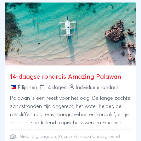
14-daagse rondreis Amazing Palawan
Filipijnen
14 dagen
Individuele rondreis
Palawan is een feest voor het oog. De lange zachte
zandstranden zijn ongerept, het water helder, de
rotskliffen ruig; er is mangrovebos en koraalrif, en je
ziet er al snorkelend tropische vissen en -met wat
geluk- zeeschildpadden.Deze 14-daagse rondreis
El Nido, Big Lagoon, Puerto Princesa Underground
Amazing Palawan begint en eindigt in Manila, maar