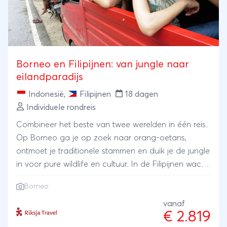
Borneo en Filipijnen: van jungle naar
eilandparadijs
Indonesië
,
Filipijnen
18 dagen
Individuele rondreis
Combineer het beste van twee werelden in één reis.
Op Borneo ga je op zoek naar orang-oetans,
ontmoet je traditionele stammen en duik je de jungle
in voor pure wildlife en cultuur. In de Filipijnen wacht
actie en avontuur: ga canyoning, trek naar
Borneo
verborgen watervallen en sluit af op paradijselijke
stranden met wit zand en helderblauw water. Een
vanaf
€ 2.819
afwisselende rondreis vol natuur, cultuur en