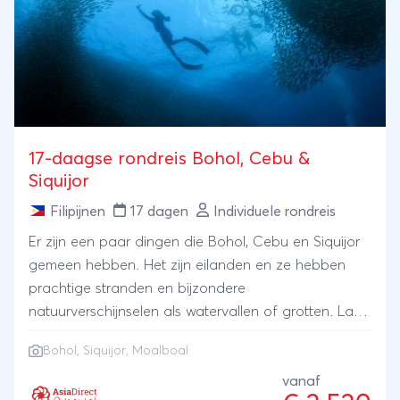
mag missen. Ontdek een nieuwe wereld, ontdek de
parels van de Filipijnen!
17-daagse rondreis Bohol, Cebu &
Siquijor
Filipijnen
17 dagen
Individuele rondreis
Er zijn een paar dingen die Bohol, Cebu en Siquijor
gemeen hebben. Het zijn eilanden en ze hebben
prachtige stranden en bijzondere
natuurverschijnselen als watervallen of grotten. Laat
je nat regenen door watervallen, maak boottochtjes
Bohol, Siquijor, Moalboal
over de rivier, zie uitgestrekte rijstvelden. Deze
eilanden zijn ook alledrie de natuurlijke
vanaf