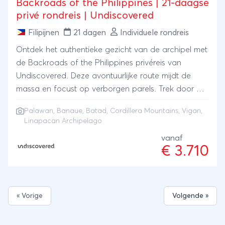
Backroads of the Philippines | 21-daagse
privé rondreis | Undiscovered
Filipijnen
21 dagen
Individuele rondreis
Ontdek het authentieke gezicht van de archipel met
de Backroads of the Philippines privéreis van
Undiscovered. Deze avontuurlijke route mijdt de
massa en focust op verborgen parels. Trek door de
indrukwekkende rijstterrassen van Banaue en Batad,
Palawan
, Banaue, Batad, Cordillera Mountains, Vigan,
ontmoet lokale stammen in de Cordillera bergen en
Linapacan Archipelago
verken het koloniale Vigan. Je vervolgt de reis naar
vanaf
het ongerepte noorden van Palawan, waar je per
€ 3.710
expeditieboot de verlaten stranden en
kalksteenbaaien van de Linapacan-archipel
ontdekt. Dé perfecte rondreis voor wie op zoek is
naar echte interactie, ruige natuur en onontdekte
« Vorige
Volgende »
eilanden!