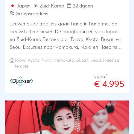
Japan
,
Zuid-Korea
22 dagen
Groepsrondreis
Eeuwenoude tradities gaan hand in hand met de
nieuwste technieken De hoogtepunten van Japan
en Zuid-Korea Bezoek o.a. Tokyo, Kyoto, Busan en
Seoul Excursies naar Kamakura, Nara en Haeainsa
Tempel
Tokyo
,
Kyoto
,
Nara
,
Kamakura
, Busan, Seoul, Haeinsa
Temple
vanaf
€ 4.995