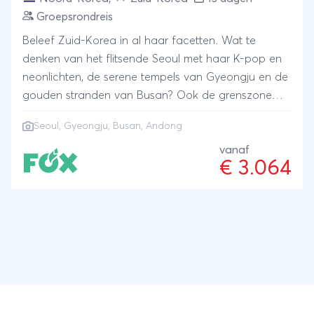
Groepsrondreis
Beleef Zuid-Korea in al haar facetten. Wat te
denken van het flitsende Seoul met haar K-pop en
neonlichten, de serene tempels van Gyeongju en de
gouden stranden van Busan? Ook de grenszone
met Noord-Korea, de authentieke straatjes van
Seoul, Gyeongju, Busan, Andong
Andong en de smaakvolle keuken met Bibimbap en
Kimchi dragen bij tot een onvergetelijke reiservaring.
vanaf
€ 3.064