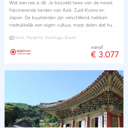
Wat een reis is dit. Je bezoekt twee van de meest
fascinerende landen van Azië: Zuid-Korea en
Japan. De buurlanden zijn verschillend, hebben
nadrukkelijk een eigen cultuur, maar delen dat hun
geschiedenis is doordrenkt van gezaghebbende
Seoul, Miyajima, Gyeongju, Busan
clans, tempels en oude paleizen. In zowel Zuid-
Korea als Japan heb je prachtige natuur en heerlijke
vanaf
€ 3.077
markten, waar je niet alleen rond kunt struinen, maar
ook geweldig kunt eten.Niet alle locaties op deze
17-daagse rondreis Zuid-Korea en Japan spreken
misschien onmiddellijk tot je verbeelding. Natuurlijk,
Tokyo, Kyoto en Seoul ken je, maar je gaat ook
naar het eiland Miyajima met de iconische
oranjerode torii poort in de baai, en naar Gyeongju,
dat al bijna 2.500 jaar bestaat, en door de
Koreanen een museum zonder muren wordt
genoemd. En als je wilt ook naar het uitnodigende