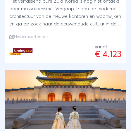
Het verrassend pure Zuid-Korea is nog niet ontdekt
door massatoerisme. Vergaap je aan de moderne
architectuur van de nieuwe kantoren en woonwijken
en ga op zoek naar de eeuwenoude cultuur in de
paleizen en tempelcomplexen. Het fraaie landschap
Hwaemsa-tempel
bestaat uit heuvels, uitgestrekte theeplantages en
rijstvelden, een ruige kustlijn en kleine eilanden. Uniek
vanaf
€ 4.123
is je verblijf tijdens deze Zuid-Korea rondreis in de
Hwaemsa tempel, waar je het ritme volgt van
boeddhistische monniken.