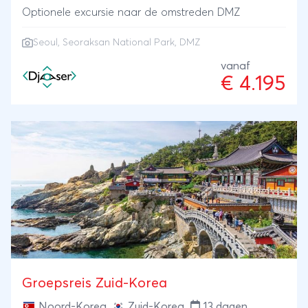
Optionele excursie naar de omstreden DMZ
Seoul, Seoraksan National Park, DMZ
vanaf
€ 4.195
Groepsreis Zuid-Korea
Noord-Korea
,
Zuid-Korea
13 dagen