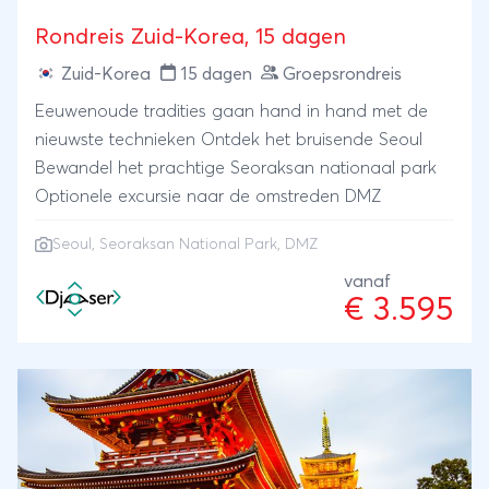
strand van het wervelende Busan en naar het
vredespark in Hiroshima, een monument ter
Rondreis Zuid-Korea, 15 dagen
herinnering aan de atoombom.
Zuid-Korea
15 dagen
Groepsrondreis
Eeuwenoude tradities gaan hand in hand met de
nieuwste technieken Ontdek het bruisende Seoul
Bewandel het prachtige Seoraksan nationaal park
Optionele excursie naar de omstreden DMZ
Seoul, Seoraksan National Park, DMZ
vanaf
€ 3.595