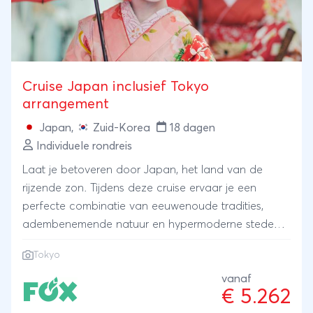
Cruise Japan inclusief Tokyo
arrangement
Japan
,
Zuid-Korea
18 dagen
Individuele rondreis
Laat je betoveren door Japan, het land van de
rijzende zon. Tijdens deze cruise ervaar je een
perfecte combinatie van eeuwenoude tradities,
adembenemende natuur en hypermoderne steden.
Voorafgaand aan deze unieke cruise dompelen we
Tokyo
ons onder in de fascinerende metropool Tokyo.
vanaf
€ 5.262