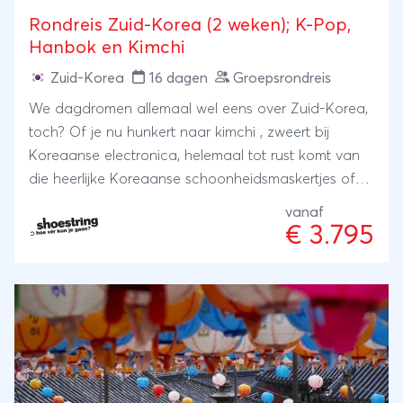
Rondreis Zuid-Korea (2 weken); K-Pop,
Hanbok en Kimchi
Zuid-Korea
16 dagen
Groepsrondreis
We dagdromen allemaal wel eens over Zuid-Korea,
toch? Of je nu hunkert naar kimchi , zweert bij
Koreaanse electronica, helemaal tot rust komt van
die heerlijke Koreaanse schoonheidsmaskertjes of
eindeloos opgaat in Koreaanse TV-series en K-Pop.
vanaf
Korea heeft het allemaal! En nog heel veel meer. Ga
€ 3.795
mee met Shoestring en duik het Koreaanse leven in!
Bezoek de meest fotogenieke skywalks, spiek over
de grens naar buurland Noord-Korea, waan je terug
in lang vervlogen tijden, wandel door de mooiste
natuur en doe je tegoed aan heel veel lekkers. En
dat samen met een leuke groep solo & single
reizigers!