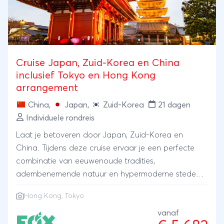
Cruise Japan, Zuid-Korea en China
inclusief Tokyo en Hong Kong
arrangement
China
,
Japan
,
Zuid-Korea
21 dagen
Individuele rondreis
Laat je betoveren door Japan, Zuid-Korea en
China. Tijdens deze cruise ervaar je een perfecte
combinatie van eeuwenoude tradities,
adembenemende natuur en hypermoderne steden.
Voorafgaand aan deze unieke cruise dompelen we
Hong Kong
,
Tokyo
ons onder in de fascinerende metropool Tokyo en
sluiten we af in Hong Kong waar oosterse tradities
vanaf