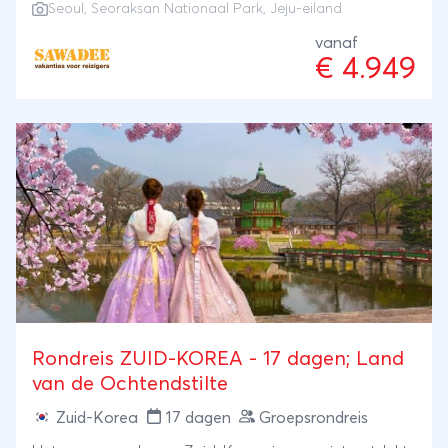
Seoul, Seoraksan Nationaal Park, Jeju-eiland
dat nog niet overspoeld is door toeristen. Bezoek
UNESCO-werelderfgoedlocaties, leer over
vanaf
€ 4.949
eeuwenoude tradities, en ervaar het dagelijks leven
in dit veelzijdige land. Kortom, een reis die je van de
moderne stad naar het historische verleden voert.
Rondreis ZUID-KOREA - 17 dagen; Land
van de Ochtendstilte
Zuid-Korea
17 dagen
Groepsrondreis