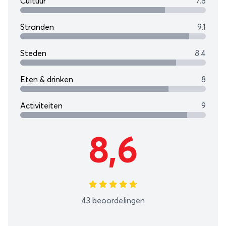
Cultuur
7.8
Stranden
9.1
Steden
8.4
Eten & drinken
8
Activiteiten
9
8,6
43 beoordelingen