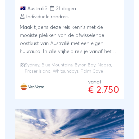
Australië
21 dagen
Individuele rondreis
Maak tijdens deze reis kennis met de
mooiste plekken van de afwisselende
oostkust van Australië met een eigen
huurauto. In alle vrijheid reis je vanaf het
grote Sydney langs de bergketen van de
Sydney
, Blue Mountains, Byron Bay, Noosa,
Blue Mountains, de lange zandstranden en
Fraser Island, Whitsundays, Palm Cove
gezellige badplaatsen van Byron Bay en
vanaf
Noosa naar het tropische noorden. Een
€ 2.750
bezoek aan ‘s werelds grootste zandeiland
Fraser Island en de paradijselijke
Whitsundays eilanden zijn absolute
hoogtepunten. Eindig de reis met een
strandverblijf in Palm Cove.