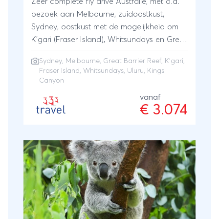
Zeer complete fly drive Australië, met o.a.
bezoek aan Melbourne, zuidoostkust,
Sydney, oostkust met de mogelijkheid om
K'gari (Fraser Island), Whitsundays en Great
Barrier Reef te bezoeken, evenals het rode
Sydney
,
Melbourne
,
Great Barrier Reef
, K'gari,
centrum met Uluru en Kings Canyon.
Fraser Island, Whitsundays, Uluru, Kings
Canyon
vanaf
€ 3.074