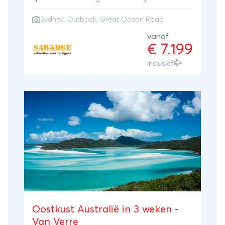
kennis met de bijzondere Aboriginal
Sydney
,
Outback
,
Great Ocean Road
cultuur. Reizen door het onmetelijke
Australië is gemakkelijk tijdens deze
vanaf
€ 7.199
complete rondreis. Je reist van de Oostkust,
via de Great Ocean Road, door de
Inclusief
outback naar het tropische Noorden. Om
de grotere afstanden te overbruggen
maken we gebruik van binnenlandse
vluchten. De rondreis wordt begeleid door
een Nederlandse reisbegeleider. De
reisbegeleider zorgt ervoor dat je reis zo
optimaal mogelijk verloopt. Naast dat zij
eerste aanspreekpunt zijn, geven zij je
graag tips over mogelijke excursies, mooie
plekjes en leuke restaurants.
Oostkust Australië in 3 weken -
Van Verre