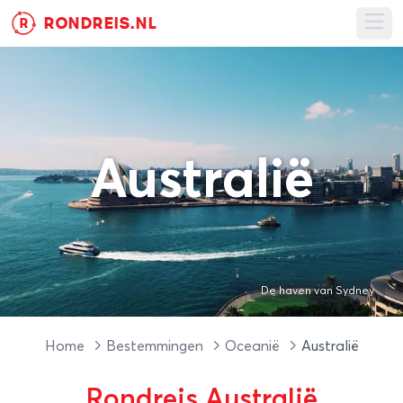
RONDREIS.NL
R
Ope
Australië
De haven van Sydney
Home
Bestemmingen
Oceanië
Australië
Rondreis Australië