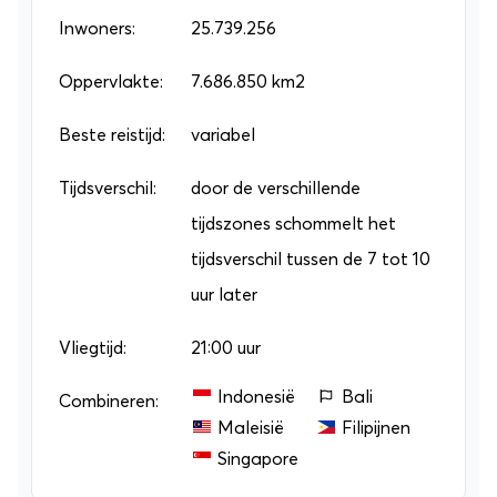
vergeten. Hier zier je een heel andere, moderne
Inwoners:
25.739.256
kant van de Australische cultuur.
Oppervlakte:
7.686.850 km2
Beste reistijd:
variabel
Tijdsverschil:
door de verschillende
tijdszones schommelt het
tijdsverschil tussen de 7 tot 10
uur later
Vliegtijd:
21:00 uur
Indonesië
Bali
Combineren:
Maleisië
Filipijnen
Singapore