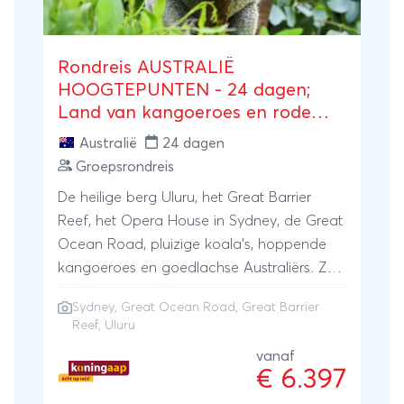
Rondreis AUSTRALIË
HOOGTEPUNTEN - 24 dagen;
Land van kangoeroes en rode
aarde
Australië
24 dagen
Groepsrondreis
De heilige berg Uluru, het Great Barrier
Reef, het Opera House in Sydney, de Great
Ocean Road, pluizige koala’s, hoppende
kangoeroes en goedlachse Australiërs. Zo
maar een paar redenen om de lange reis
Sydney
,
Great Ocean Road
,
Great Barrier
naar Down Under te maken. En er zijn nog
Reef
, Uluru
zo veel meer redenen waarom Australië op
vanaf
ieders wenslijstje thuishoort. Op deze
€ 6.397
koning Aap Australië rondreis kun je heel