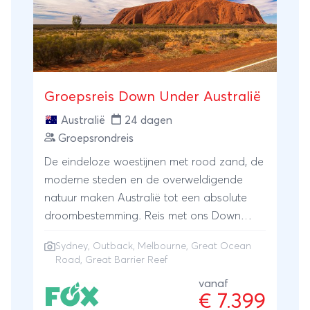
Groepsreis Down Under Australië
Australië
24 dagen
Groepsrondreis
De eindeloze woestijnen met rood zand, de
moderne steden en de overweldigende
natuur maken Australië tot een absolute
droombestemming. Reis met ons Down
Under naar het land waar kangoeroes
Sydney
,
Outback
,
Melbourne
,
Great Ocean
rondspringen, koala's lui in
Road
,
Great Barrier Reef
eucalyptusbomen hangen en tropische
vanaf
vissen 's werelds grootste koraalrif kleuren.
€ 7.399