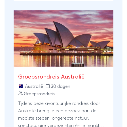
wat puntjes van jouw persoonlijke wenslijst
afvinken. Sterker nog, je zal minder
bekende hoogtepunten bezoeken!
Benieuwd wat er allemaal op deze mooie
Australië reis te beleven valt? Lees dan snel
verder!
Groepsrondreis Australië
Australië
30 dagen
Groepsrondreis
Tijdens deze avontuurlijke rondreis door
Australië breng je een bezoek aan de
mooiste steden, ongerepte natuur,
spectaculaire vergezichten én je maakt