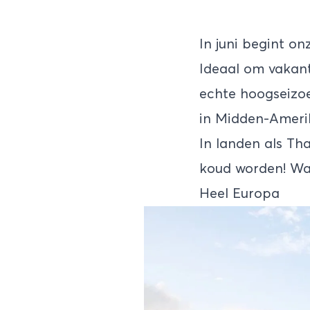
In juni begint o
Ideaal om vakanti
echte hoogseizoe
in
Midden-Ameri
In landen als Th
koud worden! Waa
Heel Europa