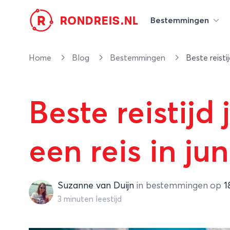
R
RONDREIS.NL
Bestemmingen
Home
Blog
Bestemmingen
Beste reisti
Beste reistij
een reis in jun
Suzanne van Duijn
Suzanne van Duijn
in
bestemmingen
op
1
3 minuten leestijd