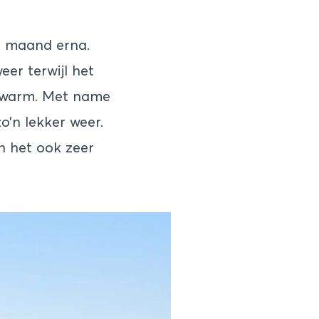
de maand erna.
eer terwijl het
l warm. Met name
zo’n lekker weer.
n het ook zeer