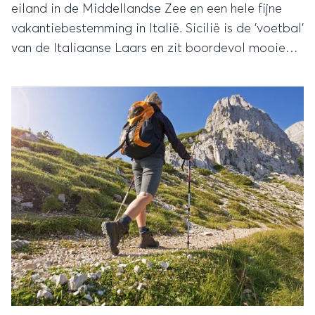
eiland in de Middellandse Zee en een hele fijne
vakantiebestemming in Italië. Sicilië is de 'voetbal'
van de Italiaanse Laars en zit boordevol mooie
plekken en leuke dingen om te doen, maar welke
highlights mag je niet missen? Lees snel verder!