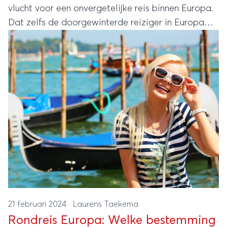
vlucht voor een onvergetelijke reis binnen Europa.
Dat zelfs de doorgewinterde reiziger in Europa
verrast kan worden, laat reisspecialist Better
Places zien met uniek aanbod aan maatwerk
reizen dichter bij huis. Want wat denk je van hiken
in de Dinarische Alpen, beren spotten in Roemenië
of ontspannen aan ongerepte stranden in Albanië?
Laat je voor je volgende vakantie inspireren door
deze zes topbestemmingen binnen Europa.
21 februari 2024
·
Laurens Taekema
Rondreis Europa: Welke bestemming