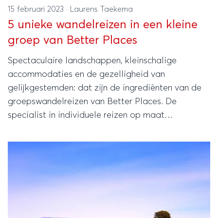
15 februari 2023
·
Laurens Taekema
5 unieke wandelreizen in een kleine
groep van Better Places
Spectaculaire landschappen, kleinschalige
accommodaties en de gezelligheid van
gelijkgestemden: dat zijn de ingrediënten van de
groepswandelreizen van Better Places. De
specialist in individuele reizen op maat
introduceerde afgelopen jaar twee wandelreizen
in een kleine groep naar Oostenrijk en de Balkan.
Vanwege het grote succes staan er dit jaar nog
meer bijzondere wandelreizen op het programma.
Avontuurlijke en goed verzorgde wandeltochten
waarbij je met een kleine groep en een ervaren
gids op pad gaat. We lichten vijf reizen uit!