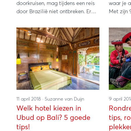
doorkruisen, mag tijdens een reis
waar je a
door Brazilië niet ontbreken. Er
Met zijn
staat je een mysterieuze en
kilometer
onvergetelijke ervaring te
één van 
wachten!
zandwoest
unieke pl
die een 
is.
11 april 2018
·
Suzanne van Duijn
9 april 20
Welk hotel kiezen in
Rondre
Ubud op Bali? 5 goede
tips, r
tips!
plekke