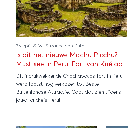
25 april 2018
·
Suzanne van Duijn
Is dit het nieuwe Machu Picchu?
Must-see in Peru: Fort van Kuélap
Dit indrukwekkende Chachapoyas-fort in Peru
werd laatst nog verkozen tot Beste
Buitenlandse Attractie. Gaat dat zien tijdens
jouw rondreis Peru!