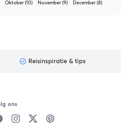
Oktober
(10)
November
(9)
December
(8)
Reisinspiratie & tips
lg ons
cebook
Instagram
Twitter
Pinterest