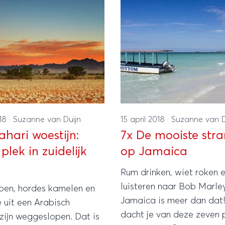
018
·
Suzanne van Duijn
15 april 2018
·
Suzanne van D
ahari woestijn:
7x De mooiste str
plek in zuidelijk
op Jamaica
Rum drinken, wiet roken 
luisteren naar Bob Marle
en, hordes kamelen en
Jamaica is meer dan dat
 uit een Arabisch
dacht je van deze zeven 
zijn weggeslopen. Dat is