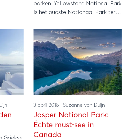
parken. Yellowstone National Park
is het oudste Nationaal Park ter
wereld en spreidt zich uit over
Wyoming, Montana en Idaho. Het
spectaculaire natuurgebied met
kleurrijke waterpoelen,
warmtebronnen en een hoge
concentratie spuitende geisers is
een echte publiekslieveling.
ijn
3 april 2018
·
Suzanne van Duijn
nden
Jasper National Park:
Échte must-see in
Canada
n Griekse