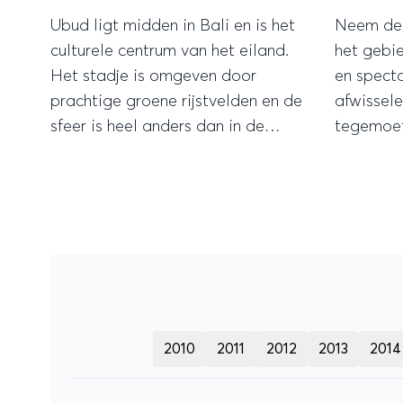
Ubud ligt midden in Bali en is het
Neem dez
culturele centrum van het eiland.
het gebi
Het stadje is omgeven door
en specta
prachtige groene rijstvelden en de
afwissele
sfeer is heel anders dan in de
tegemoet 
kustplaatsen. Dit zijn de tofste
hotels!
2010
2011
2012
2013
2014