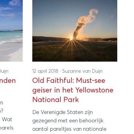
uijn
12 april 2018
·
Suzanne van Duijn
anden
Old Faithful: Must-see
geiser in het Yellowstone
National Park
en
y?
De Verenigde Staten zijn
! Wat
gezegend met een behoorlijk
parels
aantal pareltjes van nationale