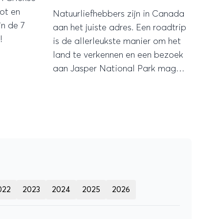
hot en
Natuurliefhebbers zijn in Canada
jn de 7
aan het juiste adres. Een roadtrip
!
is de allerleukste manier om het
land te verkennen en een bezoek
aan Jasper National Park mag
dan zéker niet ontbreken. Wij
vertellen je waarom.
022
2023
2024
2025
2026