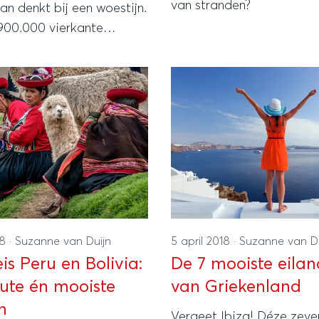
van stranden?
an denkt bij een woestijn.
 900.000 vierkante
 is de Kalahari woestijn
de grootste
ijnen ter wereld. Een
ek, onaangetast en puur,
bezoek meer dan waard
18
·
Suzanne van Duijn
5 april 2018
·
Suzanne van Du
is Peru en Bolivia:
De 7 mooiste eila
oute én mooiste
van Griekenland
n
Vergeet Ibiza! Déze zeve