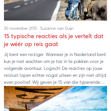
30 november 2015
·
Suzanne van Duijn
15 typische reacties als je vertelt dat
je wéér op reis gaat
Jij bent een reiziger. Wanneer je in Nederland bent
kun je niet wachten om je tas in te pakken voor je
volgende avontuur. Logisch! De reacties op jouw
reislust lopen echter nogal uiteen en zijn niet altijd
even positief. Wij geven je 15 van die typerende
reacties op jouw reisplannen. Je herkent ze vast!