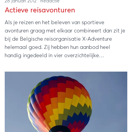
28 januari 2012
·
Redactie
Actieve reisavonturen
Als je reizen en het beleven van sportieve
avonturen graag met elkaar combineert dan zit je
bij de Belgische reisorganisatie X-Adventure
helemaal goed. Zij hebben hun aanbod heel
handig ingedeeld in vier overzichtelijke
categorieën reizigers, zodat je heel eenvoudig de
juiste reis bij je reisgezelschap kunt kiezen.