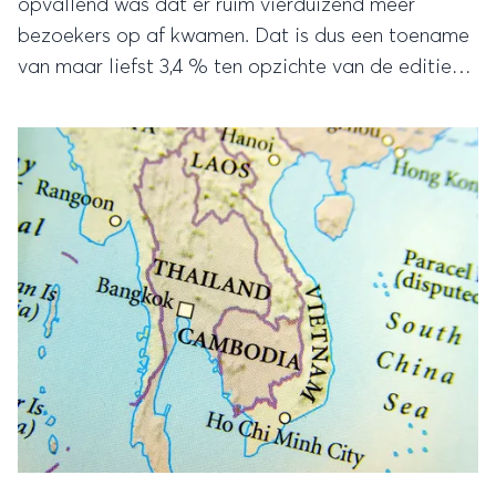
opvallend was dat er ruim vierduizend meer
bezoekers op af kwamen. Dat is dus een toename
van maar liefst 3,4 % ten opzichte van de editie
van 2011. Reizen blijft dus in populariteit stijgen en
bezoekers waren zowel geïnteresseerd in reizen
binnen Europa als in reizen naar verre
bestemmingen.