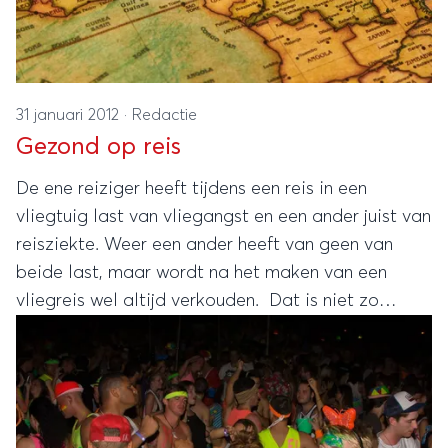
31 januari 2012
·
Redactie
Gezond op reis
De ene reiziger heeft tijdens een reis in een
vliegtuig last van vliegangst en een ander juist van
reisziekte. Weer een ander heeft van geen van
beide last, maar wordt na het maken van een
vliegreis wel altijd verkouden. Dat is niet zo
vreemd als je lang met veel mensen in een kleine
ruimte zit, maar wel erg vervelend. Daarom volgen
hier enkele tips om gezond op je bestemming aan
te komen. Deze tips kun je overigens ook
gebruiken als je een busreis of reis per trein maakt.