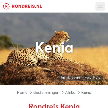
RONDREIS.NL
R
Ope
Kenia
Jachtluipaard in Masai Mara
Home
Bestemmingen
Afrika
Kenia
Rondreis Kenia