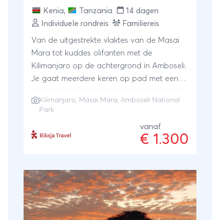
Kenia
,
Tanzania
14 dagen
Individuele rondreis
Familiereis
Van de uitgestrekte vlaktes van de Masai
Mara tot kuddes olifanten met de
Kilimanjaro op de achtergrond in Amboseli.
Je gaat meerdere keren op pad met een
privégids en leert onderweg alles over de
Kilimanjaro
,
Masai Mara
,
Amboseli National
dieren en natuur. Tussendoor is er ruimte
Park
om te ontspannen op fijne, kindvriendelijke
vanaf
plekken. Een afwisselend avontuur waarbij
€ 1.300
elke safaridag weer anders is en jullie
samen herinneringen maken.