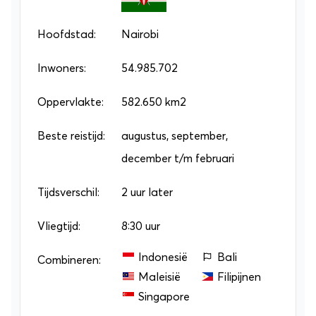
vervuiling. De Great Rift Valley is opbeurender:
hier zie je twee tektonische platen tegen elkaar
Hoofdstad:
Nairobi
aan botsen, wat gepaard gaat met prachtig
Inwoners:
54.985.702
natuurgeweld. Boek een
groepsrondreis
of
individuele rondreis
Oppervlakte:
582.650 km2
om niets te missen!
Beste reistijd:
augustus, september,
december t/m februari
Tijdsverschil:
2 uur later
Vliegtijd:
8:30 uur
Indonesië
Bali
Combineren:
Maleisië
Filipijnen
Singapore