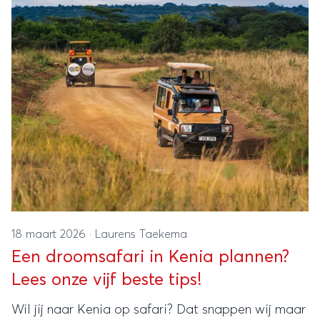
tussen het wild en onder een
indrukwekkende sterrenhemel. Een waar
avontuur!
18 maart 2026
·
Laurens Taekema
Een droomsafari in Kenia plannen?
Lees onze vijf beste tips!
Wil jij naar Kenia op safari? Dat snappen wij maar