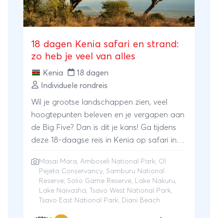
18 dagen Kenia safari en strand:
zo heb je veel van alles
Kenia
18 dagen
Individuele rondreis
Wil je grootse landschappen zien, veel
hoogtepunten beleven en je vergapen aan
de Big Five? Dan is dit je kans! Ga tijdens
deze 18-daagse reis in Kenia op safari in
maar liefst negen verschillende nationale
Masai Mara
,
Amboseli National Park
, Ol
parken, voordat je je vakantie eindigt met
Pejeta Conservancy, Samburu National
een paar heerlijke dagen aan het
Reserve, Solio Game Reserve, Lake Nakuru,
strand.Als er ooit een kans was om alle
Lake Naivasha, Tsavo West National Park,
Tsavo East National Park, Diani Beach
leden van de Big Five te zien, dan is dat
met deze reis. Allereerst ga je naar het Ol’