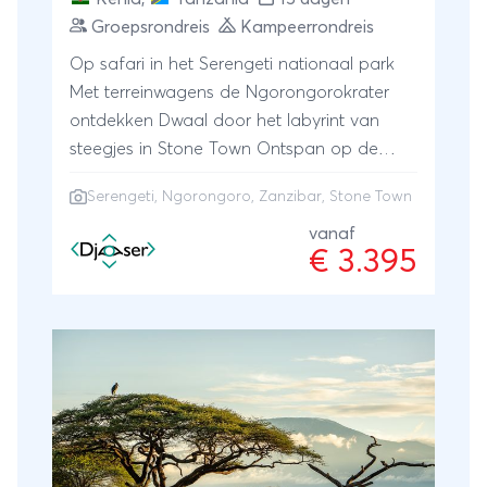
Groepsrondreis
Kampeerrondreis
Op safari in het Serengeti nationaal park
Met terreinwagens de Ngorongorokrater
ontdekken Dwaal door het labyrint van
steegjes in Stone Town Ontspan op de
stranden van Zanzibar
Serengeti
,
Ngorongoro
,
Zanzibar
, Stone Town
vanaf
€ 3.395