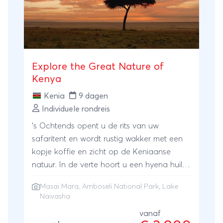
Explore the Great Nature of
Kenya
Kenia
9 dagen
Individuele rondreis
’s Ochtends opent u de rits van uw
safaritent en wordt rustig wakker met een
kopje koffie en zicht op de Keniaanse
natuur. In de verte hoort u een hyena huilen
en in de verte wandelt een kudde giraffes.
Masai Mara
,
Amboseli National Park
, Lake
Deze reis brengt u naar diverse
Naivasha
natuurparken in Kenia waar de ochtend er
vanaf
zo zou uit kunnen zien. Bij Lake Naivasha