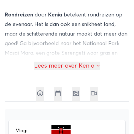
Rondreizen
door
Kenia
betekent rondreizen op
de evenaar. Het is dan ook een snikheet land,
maar de schitterende natuur maakt dat meer dan
goed! Ga bijvoorbeeld naar het Nationaal Park
Masai Mara, een grote Serengeti waar gras en
rivierbos in elkaar overlopen. Je komt er bijna alle
Lees meer over Kenia
dieren tegen die je associeert met Afrika, zoals
leeuwen en zebra’s. Uitgekeken? Vervolg je
rondreis
in
Kenia
dan naar het Victoriameer.
Dit enorme meer laat een heel andere, maar
minstens zo boeiende kant van Kenia zien. Rond
het meer wonen veel stammen die leven van de
visvangst. Dat leidt echter tot overbevissing en
Vlag: