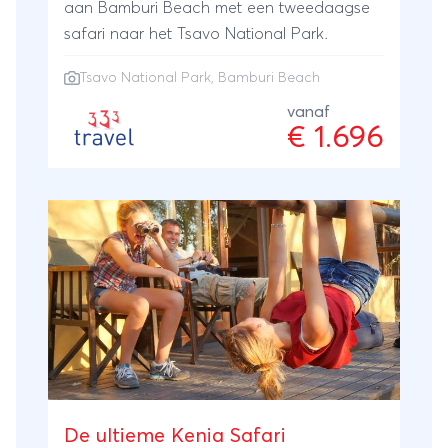
aan Bamburi Beach met een tweedaagse
National Park zijn het opnieuw kuddes
safari naar het Tsavo National Park.
olifanten die je weg kruisen en als klap op
de vuurpijl passeren alle leden van de Big
Tsavo National Park
, Bamburi Beach
Five nog een keer de revue in Tsavo West
vanaf
en Tsavo East National Park. Je reis eindig
€ 1.696
je aan het tropische Diani Beach, waar je
geniet van zon, zee en strand en leuke
watersportactiviteiten kunt ondernemen.
Deze 18-daagse Kenia safari- en strand
rondreis is het bewijs dat perfectie wel
degelijk bestaat.
De ultieme Kenia Safari