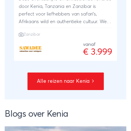
door Kenia, Tanzania en Zanzibar is
perfect voor liefhebbers van safari's,
Afrikaans wild en authentieke cultuur. We
reizen door indrukwekkende landschappen,
Zanzibar
gaan op zoek naar wild tijdens safari's,
ontmoeten de kleurrijke Maasai en sluiten
vanaf
€ 3.999
de reis ontspannen af op het betoverende
specerijeneiland Zanzibar.Deze reis is
vooral geschikt voor avonturiers met een
flinke dosis aanpassingsvermogen. Reizen
Alle reizen naar Kenia
door Afrika verloopt zelden helemaal
volgens plan, wegen kunnen hobbelig zijn
en we staan vaak vroeg op om zoveel
mogelijk van deze prachtige landen te zien.
Blogs over Kenia
We overnachten deels in lodges, maar wat
deze reis écht bijzonder maakt, zijn de
kampeernachten midden in de natuur,