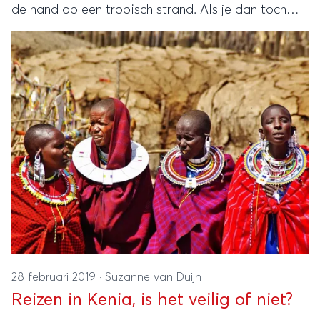
de hand op een tropisch strand. Als je dan toch
naar Kenia gaat, zorg dan ook dat je dit
prachtige land écht beleeft.
28 februari 2019
·
Suzanne van Duijn
Reizen in Kenia, is het veilig of niet?