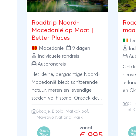
Roadtrip Noord-
Road
Macedonië op Maat |
maat
Better Places
Ie
Macedonië
9 dagen
Ind
Individuele rondreis
Aut
Autorondreis
Ontde
Het kleine, bergachtige Noord-
heuvel
Macedonië biedt schitterende
Ierlan
natuur, meren en levendige
en Cl
steden vol historie. Ontdek de
weten
Clif
steden Skopje en Bitola, wandel
accom
of K
Skopje, Bitola, Matkakloof,
door de Matkakloof en het
vinde
Mavrovo National Park
Mavrovo National Park en proef
Moher
vanaf
de lokale keuken. Je verblijft in
Ring 
€ 995