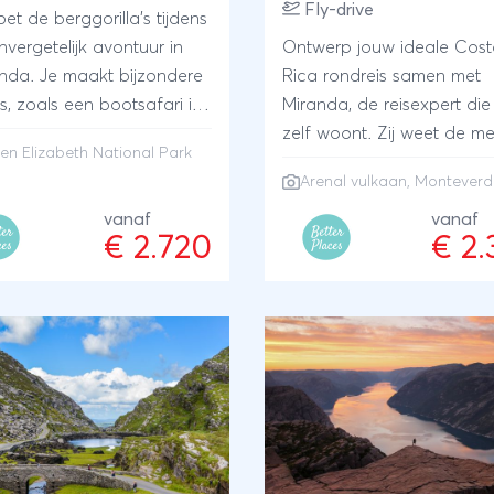
Fly-drive
t de berggorilla's tijdens
vergetelijk avontuur in
Ontwerp jouw ideale Cost
da. Je maakt bijzondere
Rica rondreis samen met
's, zoals een bootsafari in
Miranda, de reisexpert die
 Elizabeth National Park
zelf woont. Zij weet de me
n Elizabeth National Park
aat samen met een ranger
bijzondere plekken en lod
Arenal vulkaan
,
Monteverd
n oog met de berggorilla's.
voor je te vinden. Bezoek 
aak je kennis met de vele
vanaf
nevelwoud van Monteverd
vanaf
€ 2.720
€ 2
 culturen in het land. Je
bewonder de Arenal vulka
jouw ideale rondreis samen
spot zeeschildpadden en
kale reisexpert Sander,
tot rust aan de Caribische
r zelf woont en de echt
ANVR/SGR
ndere ervaringen voor je
te vinden. ANVR/SGR