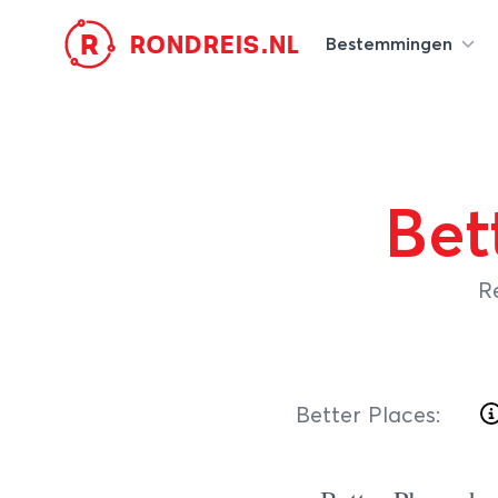
R
RONDREIS.NL
Bestemmingen
Bet
Re
Better Places
: