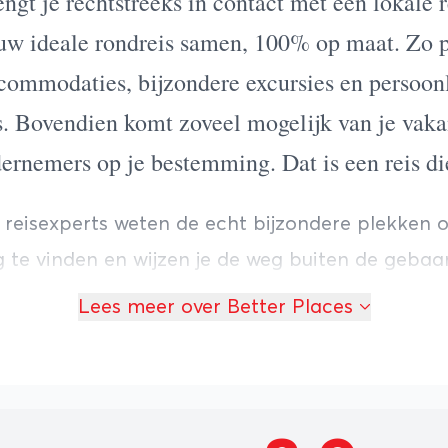
engt je rechtstreeks in contact met een lokale r
uw ideale rondreis samen, 100% op maat. Zo pr
commodaties, bijzondere excursies en persoonl
is. Bovendien komt zoveel mogelijk van je vaka
ernemers op je bestemming. Dat is een reis die 
 reisexperts weten de echt bijzondere plekken 
te vinden en wijzen je de weg buiten de geba
rgeloos in het avontuur stapt. Je kunt bij ons te
Lees meer over Better Places
dreizen in Europa en ver weg. Voor familiereizen
en reizen met de trein of elektrische auto. Bette
 onderneming. Het is onze missie om reizigers e
ke ervaring te geven die tegelijkertijd bijdraagt