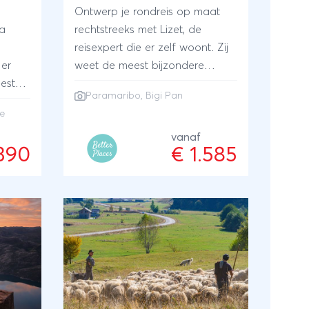
Ontwerp je rondreis op maat
a
rechtstreeks met Lizet, de
reisexpert die er zelf woont. Zij
 er
weet de meest bijzondere
est
plekken en accommodaties
Paramaribo
, Bigi Pan
ges
voor je te vinden. Ga op pad in
e
het
Parimaribo en bezoek
e,
natuurreservaat Bigi Pan. Ook
vanaf
.390
€ 1.585
an,
maak je kennis met de
 kom
Marroncultuur en kan je een
 kust.
nacht doorbrengen in de jungle.
ANVR/SGR