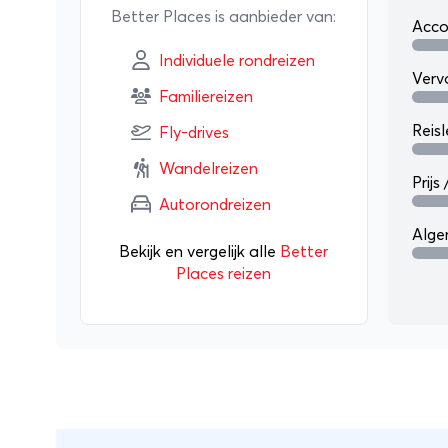
Better Places is aanbieder van:
versterken
Acc
Individuele rondreizen
Zo wordt het
Verv
Familiereizen
stukje bete
Reisl
Fly-drives
Wandelreizen
Prijs
Autorondreizen
Alg
Bekijk en vergelijk alle
Better
Places reizen