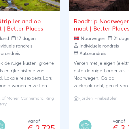
trip Ierland op
Roadtrip Noorwege
 | Better Places
maat | Better Place
rland
17 dagen
Noorwegen
21 dag
ividuele rondreis
Individuele rondreis
orondreis
Autorondreis
k de ruige kusten, groene
Verken met je eigen (elektr
s en rijke historie van
auto de ruige fjordenkust
d. Lokale reisexperts Lars
Noorwegen. Ga op
audia wonen er zelf en
zeekajaktocht, geniet van
 de mooiste plekken en
prachtige uitzicht vanaf d
fs of Moher, Connemara, Ring
Fjorden
, Preikestolen
modaties voor je te
Preikestolen en verblijf in 
erry
n. Bewonder de Cliffs of
en kleinschalige
, Connemara en rijd de
accommodaties. Reisexep
vanaf
vanaf
of Kerry. Maar verken ook
Tom woont zelf in Noorw
€ 2.725
€ 3