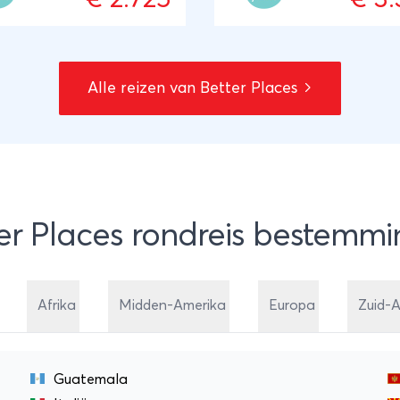
nder bekende plekken met
stelt jouw ideale rondreis
jak en de fiets en leer het
samen. ANVR/SGR
e leven kennen. ANVR/SGR
Alle reizen van Better Places
er Places rondreis bestemm
Afrika
Midden-Amerika
Europa
Zuid-
Guatemala