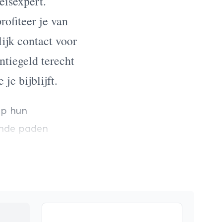
eisexpert.
ofiteer je van
ijk contact voor
ntiegeld terecht
je bijblijft.
op hun
ande paden
recht voor
, wandel- en
r Places is
en
 aan het