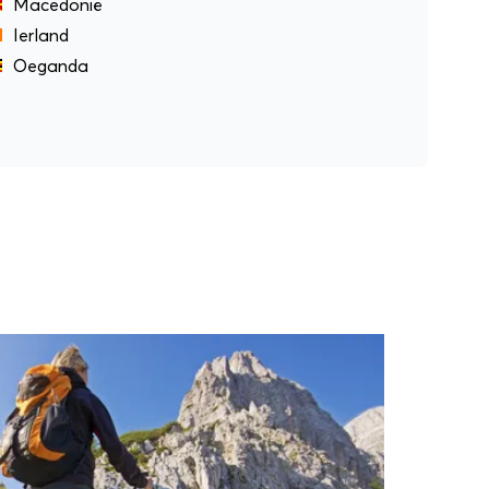
Macedonië
Ierland
Oeganda