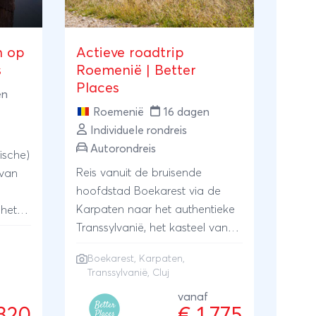
n op
Actieve roadtrip
s
Roemenië | Better
Places
en
Roemenië
16 dagen
Individuele rondreis
Autorondreis
ische)
Reis vanuit de bruisende
 van
hoofdstad Boekarest via de
Karpaten naar het authentieke
 het
Transsylvanië, het kasteel van
e
Dracula en traditionele dorpen
lokale
Boekarest, Karpaten,
zoals Cluj. Verblijf in
Transsylvanië, Cluj
kleinschalige accommodaties,
ert
vanaf
maak een kajaktocht en ga op
egen
.320
€ 1.775