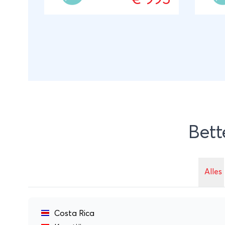
kleinschalige en lokale
de mi
accommodaties en maakt
een ka
kennis met de gastvrije
lokal
bevolking. Je stelt je rondreis
samen met reisexpert Ema die
er zelf woont en de echt
bijzondere plekken voor je weet
te vinden. ANVR/SGR
Bett
Alles
Costa Rica