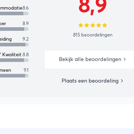
8,9
 van lokale gemeenschappen en beschermen van
ommodatie
8.6
 een ervaring die jou als reiziger verrijkt én de
oer
8.9
r maakt.
815 beoordelingen
eiding
9.2
 / Kwaliteit
8.8
Bekijk alle beoordelingen
emeen
9.1
Plaats een beoordeling