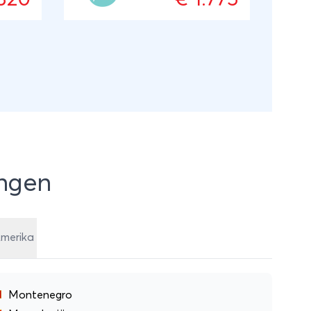
bizonsafari met een
parkwachter. Deze reis is nog
helemaal aan te passen aan
jouw wensen met behulp van
lokale reisexpert Adina, die de
meest bijzondere belevingen in
haar land voor je weet te
vinden. ANVR/SGR
ingen
Amerika
Montenegro