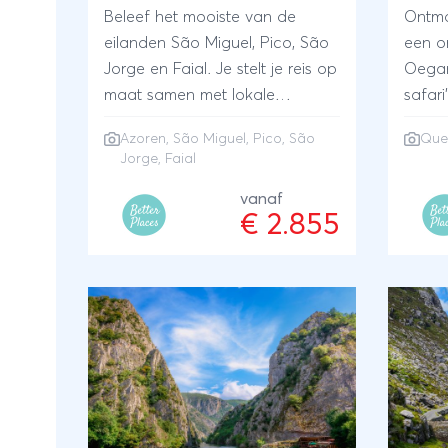
Beleef het mooiste van de
Ontmoe
eilanden São Miguel, Pico, São
een on
Jorge en Faial. Je stelt je reis op
Oegan
maat samen met lokale
safari
reisexpert Josefina die hier de
Queen
Azoren
, São Miguel, Pico, São
Quee
echt bijzondere ervaringen en
en st
Jorge, Faial
accommodaties weet te vinden.
oog i
Maak een kajaktocht over de
vanaf
Ook m
€ 2.855
kratermeren op São Miguel,
lokale
proef lokale wijnen op Pico en
stelt 
ga walvissen en dolfijnen
met lo
spotten op Faial. ANVR/SGR
die e
bijzo
weet 