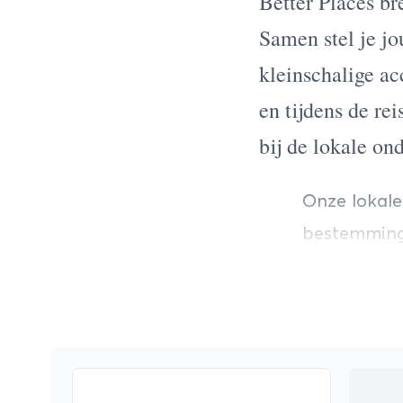
Better Places br
Samen stel je jo
kleinschalige ac
en tijdens de re
bij de lokale ond
Onze lokale
bestemming 
zodat jij zo
actieve ron
fietsreizen 
een sociale
onvergetelij