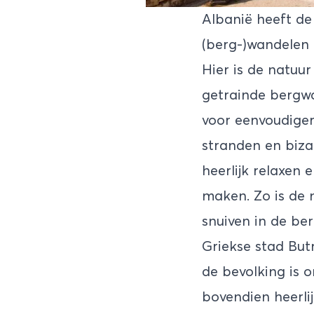
Albanië
heeft de 
(berg-)wandelen 
Hier is de natuur
getrainde bergwa
voor eenvoudigere
stranden en biza
heerlijk relaxen
maken. Zo is de 
snuiven in de be
Griekse stad But
de bevolking is 
bovendien heerli