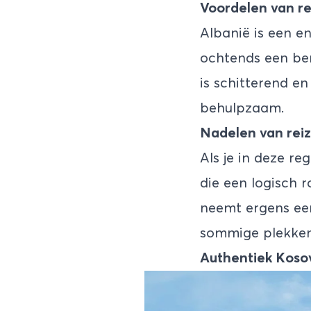
Voordelen van re
Albanië is een e
ochtends een ber
is schitterend en
behulpzaam.
Nadelen van reiz
Als je in deze re
die een logisch 
neemt ergens een
sommige plekken 
Authentiek Koso