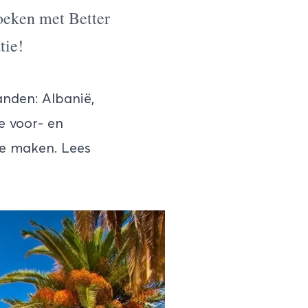
zoeken met
Better
tie!
anden: Albanië,
e voor- en
te maken. Lees