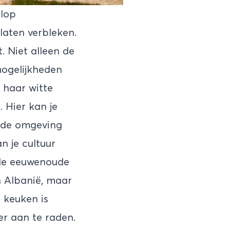
olop
laten verbleken.
. Niet alleen de
mogelijkheden
t haar witte
 Hier kan je
n de omgeving
n je cultuur
 de eeuwenoude
n Albanië, maar
 keuken is
er aan te raden.