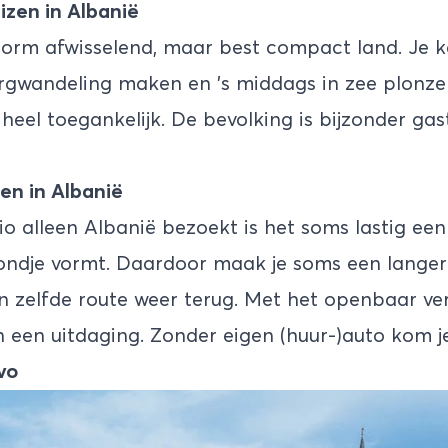
izen in Albanië
norm afwisselend, maar best compact land. Je ka
gwandeling maken en ’s middags in zee plonzen
 heel toegankelijk. De bevolking is bijzonder gast
en in Albanië
gio alleen Albanië bezoekt is het soms lastig een
rondje vormt. Daardoor maak je soms een langere
 zelfde route weer terug. Met het openbaar ver
een uitdaging. Zonder eigen (huur-)auto kom je 
vo