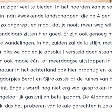
reiziger veel te bieden. In het noorden kan je v
in indrukwekkende landschappen, die de Alpen 
 zo ongerept en mooi, dat je nooit meer weg wilt
ndelaars zitten hier goed. Er zijn ook genoeg 
 wandelingen. In het zuiden zal de kustlijn, me
r blauwe baaien je absoluut versteld doen staan.
 en ook mooie één- of meerdaagse uitstappen i
natuur in het achterland ook hier prachtig en ka
rgdorpjes Berat en Gjirokastër of de ruïnes van
rint. Engels wordt nog niet erg veel gesproken i
ongelooflijk gastvrij en behulpzaam. De Albanese
jk, dus het proberen van lokale gerechten is zek