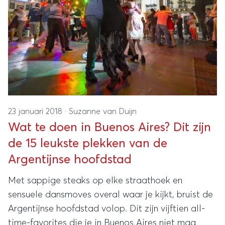
23 januari 2018
·
Suzanne van Duijn
Wat te doen in Buenos Aires? Dit zijn
de 15 leukste plekken van de
Argentijnse hoofdstad
Met sappige steaks op elke straathoek en
sensuele dansmoves overal waar je kijkt, bruist de
Argentijnse hoofdstad volop. Dit zijn vijftien all-
time-favorites die je in Buenos Aires niet mag