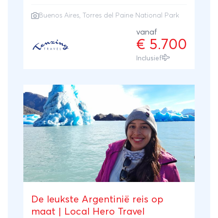
kustlijnen. Daarnaast reist u per eigen
Buenos Aires
,
Torres del Paine National Park
huurauto door dit verlaten gebied, waar
elke bocht een nieuwe fotostop oplevert.
vanaf
€ 5.700
Tijdens deze reis bezoekt u het
wereldberoemde Torres del Paine National
Inclusief
Park en de verschillende gletsjers. Ook
bezoekt u het bruisende Buenos Aires waar
u met een gids per fiets de stad ontdekt.
Ga het avontuur aan en bezoek deze ruige
wildernis!
De leukste Argentinië reis op
maat | Local Hero Travel