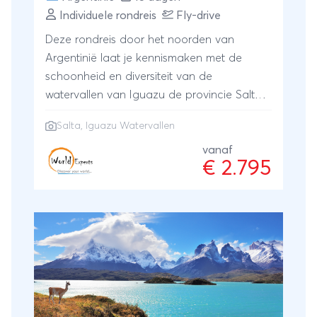
Individuele rondreis
Fly-drive
Deze rondreis door het noorden van
Argentinië laat je kennismaken met de
schoonheid en diversiteit van de
watervallen van Iguazu de provincie Salta.
Je mag tijdens deze reis naar Argentinië
Salta
,
Iguazu Watervallen
spectaculaire natuur, gastronomie, kleurrijke
canyons maar ook authentieke dorpjes
vanaf
€ 2.795
verwachten! Je verblijf in het tropisch
regenwoud van Iguazu, bezoekt naast de
Argentijnse zijde van de watervallen ook de
Braziliaanse zijde. In de regio Salta verblijf
je sfeervolle hotels en reist zoals u dat wilt,
met een huurwagen of met een
chauffeur/gids.