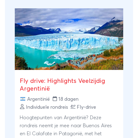
ontdek je diverse imponerende
landschappen. Tot slot naar een tropisch
resort bij de watervallen van Iguazú. Bij Van
Verre stel je jouw eigen reis samen. Laat je
inspireren door dit reisschema. Geef jouw
persoonlijke wensen en ideeën door en de
reis wordt op maat voor je samengesteld.
Ook de vertrekdatum bepaal jezelf!
Fly drive: Highlights Veelzijdig
Argentinië
Argentinië
18 dagen
Individuele rondreis
Fly-drive
Hoogtepunten van Argentinië? Deze
rondreis neemt je mee naar Buenos Aires
en El Calafate in Patagonië, met het