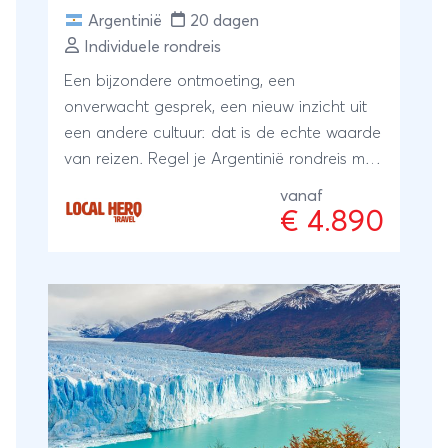
Argentinië
20 dagen
Individuele rondreis
Een bijzondere ontmoeting, een
onverwacht gesprek, een nieuw inzicht uit
een andere cultuur: dat is de echte waarde
van reizen. Regel je Argentinië rondreis met
een reisspecialist ter plaatse, onze local
vanaf
Hero's. Zij wonen er zelf en met hun
€ 4.890
ervaring en kennis regelen zij je reis:
kleinschalig en lokaal. Bijzonder toch?