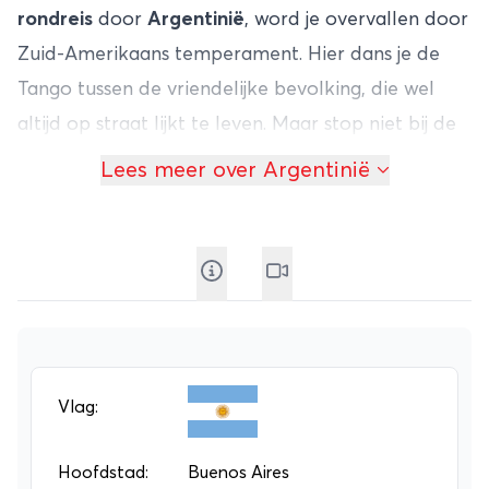
rondreis
door
Argentinië
, word je overvallen door
Zuid-Amerikaans temperament. Hier dans je de
Tango tussen de vriendelijke bevolking, die wel
altijd op straat lijkt te leven. Maar stop niet bij de
hoofdstad, want buiten Buenos Aires leer je
Lees meer over Argentinië
Argentinië pas goed kennen. Bezoek bijvoorbeeld
de provincie Mendoza, waar de lekkerste wijn
vandaan komt en je de hoogste berg van het land
vindt: Mount Aconcagua. Maar dan is het
rondreizen
in
Argentinië
is pas net begonnen!
De hoeveelheid bezienswaardigheden in
Argentinië is namelijk bijna onuitputtelijk. Voor
Vlag:
veel mensen is het subtropische Nationaal park
Iguassu het hoogtepunt van hun trip. Hier vind je
Hoofdstad:
Buenos Aires