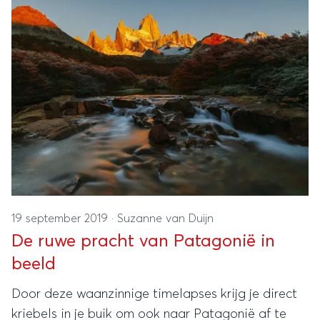
19 september 2019
·
Suzanne van Duijn
De ruwe pracht van Patagonië in
beeld
Door deze waanzinnige timelapses krijg je direct
kriebels in je buik om ook naar Patagonië af te