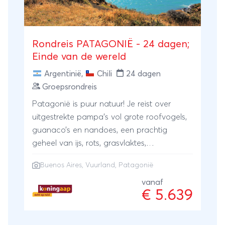
Rondreis PATAGONIË - 24 dagen;
Einde van de wereld
Argentinië
,
Chili
24 dagen
Groepsrondreis
Patagonië is puur natuur! Je reist over
uitgestrekte pampa’s vol grote roofvogels,
guanaco’s en nandoes, een prachtig
geheel van ijs, rots, grasvlaktes,
vergezichten, koele luchten en een
Buenos Aires
, Vuurland, Patagonië
hartelijke bevolking. Op deze rondreis door
Patagonië zul je vanuit de Argentijnse
vanaf
€ 5.639
hoofdstad Buenos Aires afdalen naar
Vuurland en buurland Chili. Een ware
ontdekkingstocht naar het ‘Einde van de