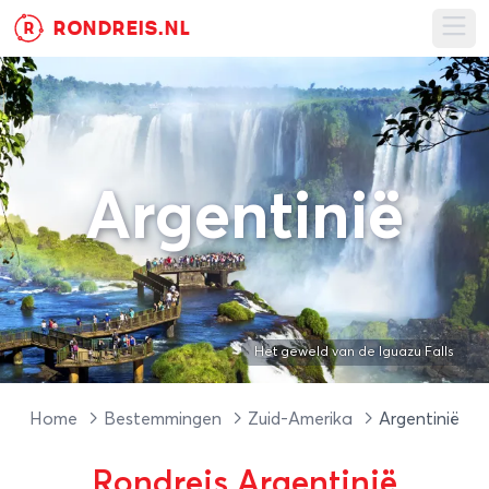
RONDREIS.NL
R
Ope
Argentinië
Het geweld van de Iguazu Falls
Home
Bestemmingen
Zuid-Amerika
Argentinië
Rondreis Argentinië