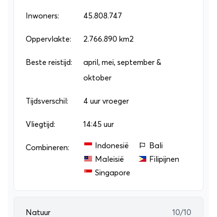
de breedste rij watervallen ter wereld en ze zijn
Inwoners:
45.808.747
nog fotogeniek ook. Als je een
individuele
rondreis
Oppervlakte:
of
groepsrondreis
2.766.890 km2
boekt, krijg je het
beste van Argentinië voorgeschoteld!
Beste reistijd:
april, mei, september &
oktober
Tijdsverschil:
4 uur vroeger
Vliegtijd:
14:45 uur
Indonesië
Bali
Combineren:
Maleisië
Filipijnen
Singapore
Natuur
10/10