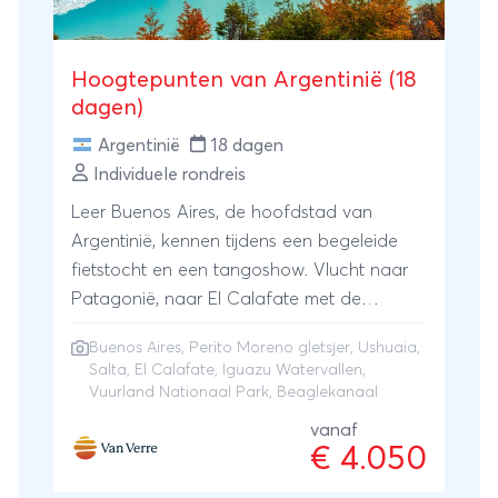
Hoogtepunten van Argentinië (18
dagen)
Argentinië
18 dagen
Individuele rondreis
Leer Buenos Aires, de hoofdstad van
Argentinië, kennen tijdens een begeleide
fietstocht en een tangoshow. Vlucht naar
Patagonië, naar El Calafate met de
beroemde Perito Moreno gletsjer.
Buenos Aires
,
Perito Moreno gletsjer
,
Ushuaia
,
Vervolgens naar Ushuaia, bij het Nationale
Salta
,
El Calafate
,
Iguazu Watervallen
,
Park Vuurland. Je maakt een boottocht
Vuurland Nationaal Park, Beaglekanaal
over het Beagle kanaal. Totaal anders is
vanaf
Salta, in het noorden van Argentinië. Op
€ 4.050
eigen gelegenheid, met een huurauto,