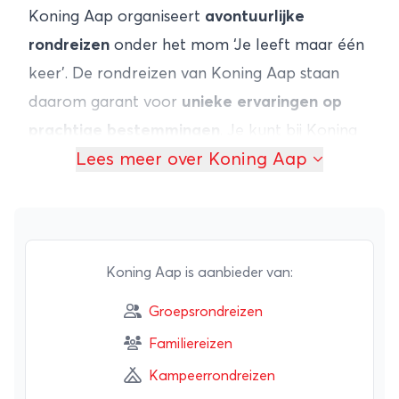
Koning Aap organiseert
avontuurlijke
rondreizen
onder het mom ‘Je leeft maar één
keer’. De rondreizen van Koning Aap staan
daarom garant voor
unieke ervaringen op
prachtige bestemmingen
. Je kunt bij Koning
Lees meer over Koning Aap
Aap zowel
groepsrondreizen
als
individuele
reizen
boeken en er is zelfs een aanbod met
familiereizen, speciaal voor reizen met
kinderen.
De reizen van Koning Aap gaan naar meer dan
Koning Aap is aanbieder van:
tachtig landen in Azië, Afrika, Europa het
Groepsrondreizen
Midden-Oosten en Latijns-Amerika. Hierbij
Familiereizen
staat niet de bestemming, maar de
Kampeerrondreizen
reisbeleving centraal. De rondreizen zijn