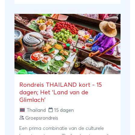
wonderschone Todrakloof en ervaart de
Sahara optimaal tussen de zandduinen van
Erg Chebbi. Ontdek het mooiste van Zuid-
Marokko!
Rondreis THAILAND kort - 15
dagen; Het 'Land van de
Glimlach'
Thailand
15 dagen
Groepsrondreis
Een prima combinatie van de culturele