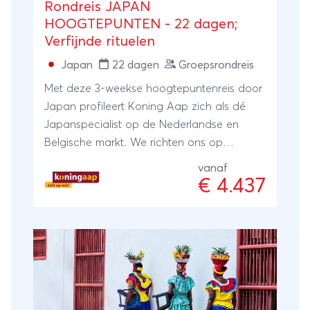
Rondreis JAPAN
HOOGTEPUNTEN - 22 dagen;
Verfijnde rituelen
Japan
22 dagen
Groepsrondreis
Met deze 3-weekse hoogtepuntenreis door
Japan profileert Koning Aap zich als dé
Japanspecialist op de Nederlandse en
Belgische markt. We richten ons op
reizigers die het prachtige Japan willen
vanaf
ontdekken met een ervaren en goed
€ 4.437
gewaardeerde aanbieder. Japan spreekt
tot ieders verbeelding. Er zijn eeuwenoude
tradities als de theeceremonie en de
bloemschikkunst. Je treft op je rondreis
Japan geisha's en imposante
sumoworstelaars, tempels van goud en
tuinen van mos. En toch is er zoveel meer.