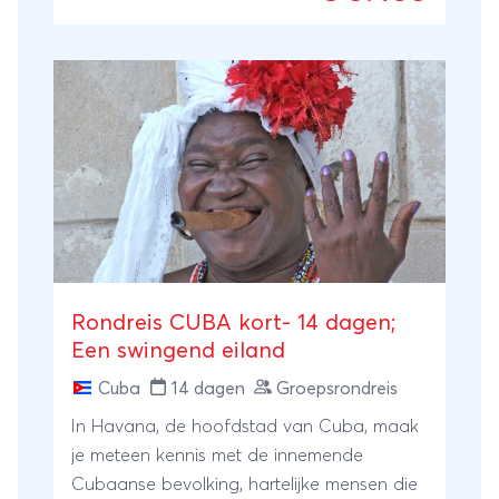
honderden imposante beelden over het
heuvelachtige landschap zijn uitgestrooid.
Bovenal is Colombia een kleurrijk land waar
je steeds weer verrast wordt door de
gastvrije en vriendelijke bevolking.
Rondreis CUBA kort- 14 dagen;
Een swingend eiland
Cuba
14 dagen
Groepsrondreis
In Havana, de hoofdstad van Cuba, maak
je meteen kennis met de innemende
Cubaanse bevolking, hartelijke mensen die