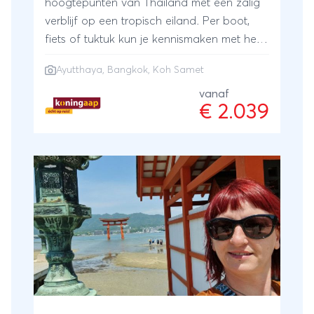
hoogtepunten van Thailand met een zalig
verblijf op een tropisch eiland. Per boot,
fiets of tuktuk kun je kennismaken met het
bruisende Bangkok. Je bezoekt het
Ayutthaya
,
Bangkok
,
Koh Samet
monumentale Ayutthaya en kunt de
kleurrijke bevolkingsgroepen ontmoeten
vanaf
€ 2.039
tijdens een indrukwekkende trektocht in het
noorden van het land. Tenslotte is het op
deze Thailand rondreis luieren met een
exotische cocktail op het eiland Koh
Samed. Welkom in het ‘Land van de
Glimlach’!