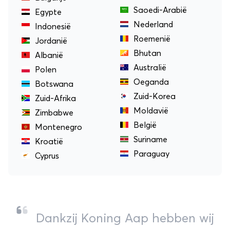
Saoedi-Arabië
Egypte
Nederland
Indonesië
Roemenië
Jordanië
Bhutan
Albanië
Australië
Polen
Oeganda
Botswana
Zuid-Korea
Zuid-Afrika
Moldavië
Zimbabwe
België
Montenegro
Suriname
Kroatië
Paraguay
Cyprus
Dankzij Koning Aap hebben wij