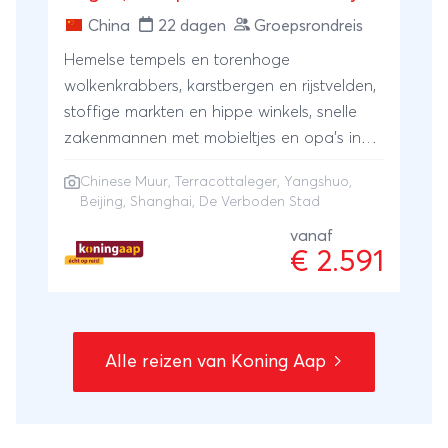
China
22 dagen
Groepsrondreis
Hemelse tempels en torenhoge
wolkenkrabbers, karstbergen en rijstvelden,
stoffige markten en hippe winkels, snelle
zakenmannen met mobieltjes en opa's in
Maopak. Geen land dat zo veel
Chinese Muur
,
Terracottaleger
,
Yangshuo
,
tegenstellingen kent als China. Je bezoekt
Beijing
,
Shanghai
,
De Verboden Stad
tijdens deze rondreis China hoogtepunten
vanaf
als de miljoenensteden Shanghai en Beijing,
€ 2.591
het Terracottaleger, de Chinese Muur en de
Verboden Stad, de reuzenpanda's en
China's meest karakteristieke landschap bij
Yangshuo. Deze rondreis is een staalkaart
Alle reizen van Koning Aap
van China!