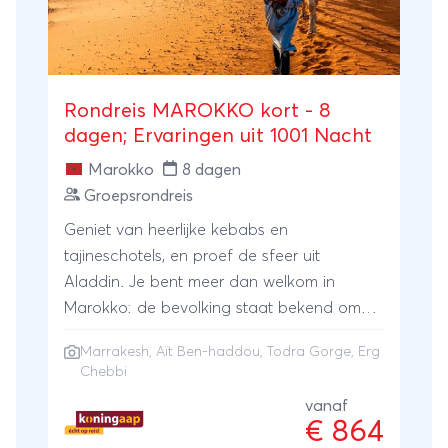
Rondreis MAROKKO kort - 8
dagen; Ervaringen uit 1001 Nacht
Marokko
8 dagen
Groepsrondreis
Geniet van heerlijke kebabs en
tajineschotels, en proef de sfeer uit
Aladdin. Je bent meer dan welkom in
Marokko: de bevolking staat bekend om
haar gastvrijheid. Uiteraard neem je tijdens
Marrakesh
, Aït Ben-haddou, Todra Gorge, Erg
deze rondreis door Marokko de tijd voor
Chebbi
een verkenning van Marrakesh, met haar
vanaf
kleurrijke souks, moskeeën en paleizen. Je
€ 864
verkent de kasba Aït Ben-haddou, de