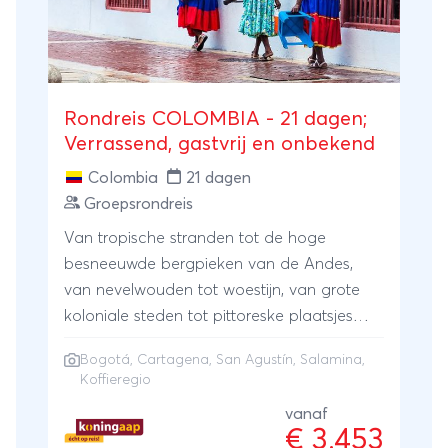
Als je er maar oog voor hebt. De subtiele
buiging bij het binnenkomen, het kunstig
verpakken van je souvenir, de minzame
glimlach bij het naar buiten gaan. Het
Rondreis COLOMBIA - 21 dagen;
verschil zit in de kleinste details. Daarom
Verrassend, gastvrij en onbekend
houden wij van Japan!
Colombia
21 dagen
Groepsrondreis
Van tropische stranden tot de hoge
besneeuwde bergpieken van de Andes,
van nevelwouden tot woestijn, van grote
koloniale steden tot pittoreske plaatsjes
zoals Salamina in de koffieregio; deze
Bogotá
,
Cartagena
, San Agustín, Salamina,
rondreis door Colombia biedt het allemaal.
Koffieregio
Cultuur voert de boventoon in prachtige
vanaf
historische steden als Bogotá en
€ 3.453
Cartagena, maar ook in San Agustín, waar