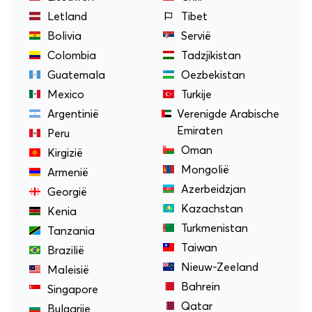
Letland
Tibet
Bolivia
Servië
Colombia
Tadzjikistan
Guatemala
Oezbekistan
Mexico
Turkije
Argentinië
Verenigde Arabische
Emiraten
Peru
Oman
Kirgizië
Mongolië
Armenië
Azerbeidzjan
Georgië
Kazachstan
Kenia
Turkmenistan
Tanzania
Taiwan
Brazilië
Nieuw-Zeeland
Maleisië
Bahrein
Singapore
Qatar
Bulgarije