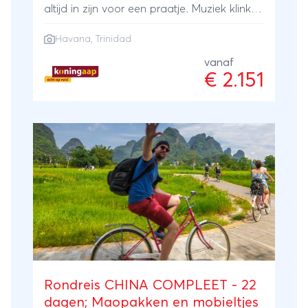
altijd in zijn voor een praatje. Muziek klinkt
uit alle hoeken en gaten. Voor je het weet
Havana
,
Trinidad
word je uitgenodigd om je heupen los te
gooien in een lokaal muziekcafé. Naast
vanaf
€ 2.151
indrukwekkend Havana bezoek je ook het
sfeervolle, Spaans-koloniale Trinidad.
Rondreis CHINA COMPLEET - 22
dagen; Maopakken en mobieltjes