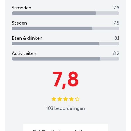
Stranden
7.8
Steden
7.5
Eten & drinken
8.1
Activiteiten
8.2
7,8
103 beoordelingen