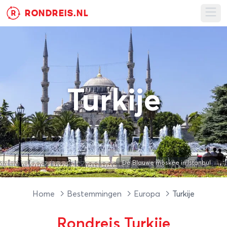
RONDREIS.NL
R
Ope
Turkije
De Blauwe moskee in Istanbul
Home
Bestemmingen
Europa
Turkije
Rondreis Turkije