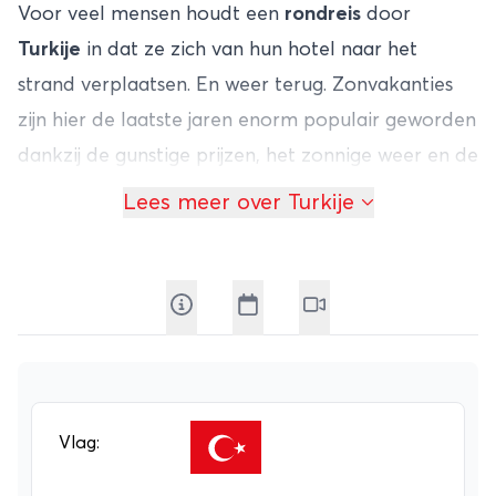
Voor veel mensen houdt een
rondreis
door
Turkije
in dat ze zich van hun hotel naar het
strand verplaatsen. En weer terug. Zonvakanties
zijn hier de laatste jaren enorm populair geworden
dankzij de gunstige prijzen, het zonnige weer en de
prima accommodaties. Maar er is nog veel meer
Lees meer over Turkije
te beleven in Turkije. Ankara is de hoofdstad van
het land. Je vindt er moderne architectuur en fraai
aangelegde parken. Toch is Istanbul de
interessantste stad die je tijdens je
rondreizen
door
Turkije
zult zien.
Istanbul
onttroonde Rome in 330 als de hoofdstad
van het Romeinse Rijk en deed daarmee het
Vlag:
onmogelijke. Overal vind je restanten uit deze