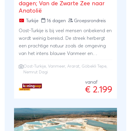
dagen; Van de Zwarte Zee naar
Anatolië
Turkije
16 dagen
Groepsrondreis
Oost-Turkije is bij veel mensen onbekend en
wordt weinig bereisd. De streek herbergt
een prachtige natuur zoals de omgeving
van het intens blauwe Vanmeer en
de besneeuwde berg Ararat. Ontdek dit
Oost-Turkije, Vanmeer, Ararat, Göbekli Tepe,
belangrijke kruispunt van culturen tijdens
Nemrut Dagi
een Oost-Turkije rondreis. Je treft er het
vanaf
oudste tempelcomplex ter wereld, Göbekli
€ 2.199
Tepe, de indrukwekkende grafheuvel
van Nemrut Dagi, oude Selçukse
monumenten, de laatste resten van
het Armeense erfgoed en de
springlevende cultuur van de Koerden.
Oost-Turkije is van begin tot eind