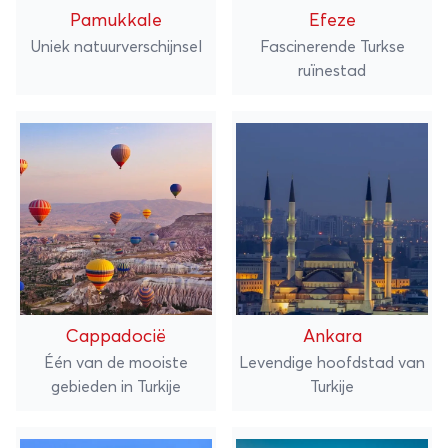
Pamukkale
Efeze
Uniek natuurverschijnsel
Fascinerende Turkse
ruïnestad
Cappadocië
Ankara
Één van de mooiste
Levendige hoofdstad van
gebieden in Turkije
Turkije