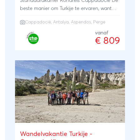
Standaardkamer Rondreis Cappadocië De
beste manier om Turkije te ervaren, want
verschillende facetten van het land komen
Cappadocië
,
Antalya
, Aspendos, Perge
aan bod. Cappadocië heeft veel te bieden
en blijft verrassen, je kunt ter plaatse ook
vanaf
€ 809
excursies boeken. Ontdek de
hoogtepuntenzoals het Romeinse theater
Aspendos, een leuk marktje in Antalya of
een de antieke stad Perge. Kijk voor de
exacte route van de rondreis het tabblad
'Dagprogramma'. Tijdens deze
onvergetelijke reis verblijf je in 3-
sterrenhotels op basis van logies en ontbijt.
Laat je vervoeren in luxe touringcars, zodat
je optimaal kunt genieten van de reis,
compleet met Nederlandssprekende
reisbegeleiding. De vliegreis per Corendon
Wandelvakantie Turkije -
Dutch Airlines naar zowel Amsterdam -