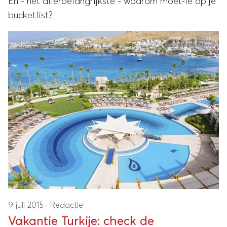
En - het allerbelangrijkste - waarom moet-ie op je
bucketlist?
9 juli 2015
·
Redactie
Vakantie Turkije: check de