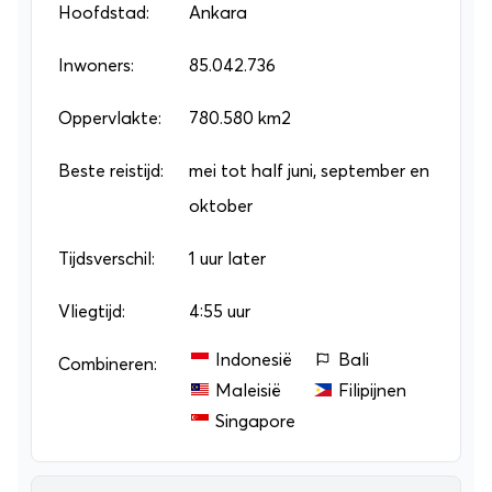
roemrijke periode uit het verleden. In het
Hoofdstad:
Ankara
Archeologisch Museum vind je veel interessante
Inwoners:
85.042.736
vondsten. Wil je er alles over weten? Boek dan een
individuele rondreis
Oppervlakte:
780.580 km2
of
groepsrondreis
!
Beste reistijd:
mei tot half juni, september en
oktober
Tijdsverschil:
1 uur later
Vliegtijd:
4:55 uur
Indonesië
Bali
Combineren:
Maleisië
Filipijnen
Singapore