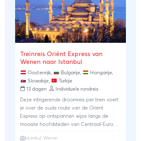
onze uitvalsbasis voor zes prachtige
wandeldagen.
Treinreis Oriënt Express van
Wenen naar Istanbul
Oostenrijk
,
Bulgarije
,
Hongarije
,
Slowakije
,
Turkije
13 dagen
Individuele rondreis
Deze intrigerende droomreis per trein voert
je over de oude route van de Oriënt
Express op ontspannen wijze langs de
mooiste hoofdsteden van Centraal-Europa
en de Balkan. Met overnachtingen aan
Istanbul
,
Wenen
boord én in hotels en meerdere excursies