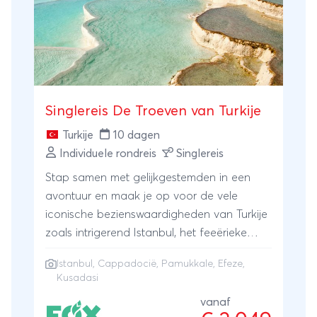
adembenemend mooi!
Singlereis De Troeven van Turkije
Turkije
10 dagen
Individuele rondreis
Singlereis
Stap samen met gelijkgestemden in een
avontuur en maak je op voor de vele
iconische bezienswaardigheden van Turkije
zoals intrigerend Istanbul, het feeërieke
Cappadocië, de kalkterrassen van
Istanbul
,
Cappadocië
,
Pamukkale
,
Efeze
,
Pamukkale, het antieke Efeze en de
Kusadasi
zonnige badplaats Kuşadası. Geniet van
vanaf
een unieke mix van cultuur, avontuur en