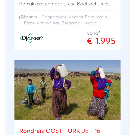
Pamukkale en naar Efese Boottocht met
lunch naar het eiland Kekova
Istanbul
,
Cappadocië
,
Ankara
,
Pamukkale
,
Efeze
, Aphrodisias, Bergama, Kekova
vanaf
€ 1.995
Rondreis OOST-TURKIJE - 16