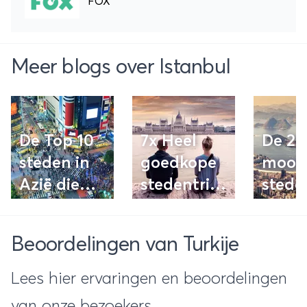
FOX
Meer blogs over Istanbul
De Top 10
7x Heel
De 25
steden in
goedkope
moois
Azië die
stedentrips
stede
iedereen
in Europa
werel
gezien
Beoordelingen van Turkije
moet
hebben
Lees hier ervaringen en beoordelingen
van onze bezoekers.