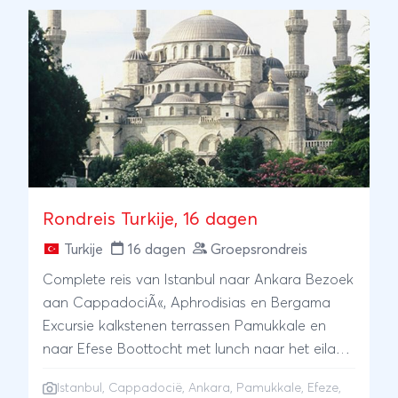
in de oude Romeinse stad Efeze en geniet van
het levendige Istanbul. Ontdek de
hoogtepunten van dit bijzonder gastvrije land!
Rondreis Turkije, 16 dagen
Turkije
16 dagen
Groepsrondreis
Complete reis van Istanbul naar Ankara Bezoek
aan CappadociÃ«, Aphrodisias en Bergama
Excursie kalkstenen terrassen Pamukkale en
naar Efese Boottocht met lunch naar het eiland
Kekova
Istanbul
,
Cappadocië
,
Ankara
,
Pamukkale
,
Efeze
,