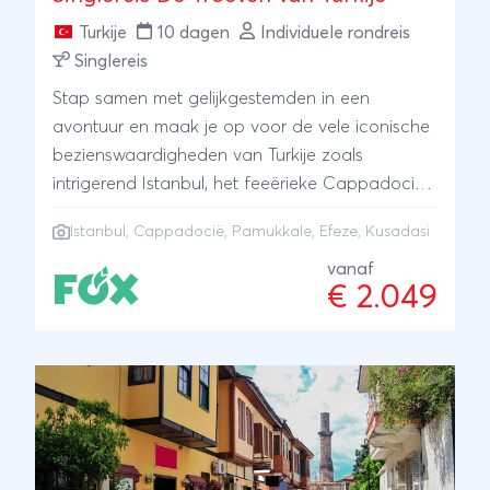
Turkije
10 dagen
Individuele rondreis
Singlereis
Stap samen met gelijkgestemden in een
avontuur en maak je op voor de vele iconische
bezienswaardigheden van Turkije zoals
intrigerend Istanbul, het feeërieke Cappadocië,
de kalkterrassen van Pamukkale, het antieke
Istanbul
,
Cappadocië
,
Pamukkale
,
Efeze
,
Kusadasi
Efeze en de zonnige badplaats Kuşadası.
Geniet van een unieke mix van cultuur, avontuur
vanaf
€ 2.049
en ontspanning.