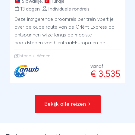
Slowakije
,
Turkije
13 dagen
Individuele rondreis
Deze intrigerende droomreis per trein voert je
over de oude route van de Oriënt Express op
ontspannen wijze langs de mooiste
hoofdsteden van Centraal-Europa en de
Balkan. Met overnachtingen aan boord én in
Istanbul
,
Wenen
hotels en meerdere excursies inbegrepen. Terug
vlieg je comfortabel met KLM.
vanaf
€ 3.535
Bekijk alle reizen