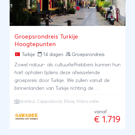
Groepsrondreis Turkije
Hoogtepunten
Turkije
14 dagen
Groepsrondreis
Zowel natuur- als cultuurliefhebbers kunnen hun
hart ophalen tijdens deze afwisselende
groepsreis door Turkije. We zullen vanuit de
binnenlanden van Turkije richting de
azuurblauwe Turkse kust reizen en enkele
Istanbul
,
Cappadocië
,
Efeze
, Ihlara vallei
onvergetelijke bezienswaardigheden bezoeken.
In het sprookjesachtige Cappadocië kun je
vanaf
€ 1.719
prachtige wandelen door de Ihlara vallei. Relax
in warmwaterbronnen; struin door verloren tijden