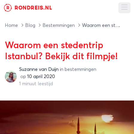
RONDREIS.NL
R
Ope
Home
Blog
Bestemmingen
Waarom een stedentrip Istanbul? Bekijk dit filmpje!
Waarom een stedentrip
Istanbul? Bekijk dit filmpje!
Suzanne van Duijn
in
bestemmingen
Suzanne van Duijn
op
10 april 2020
1 minuut leestijd