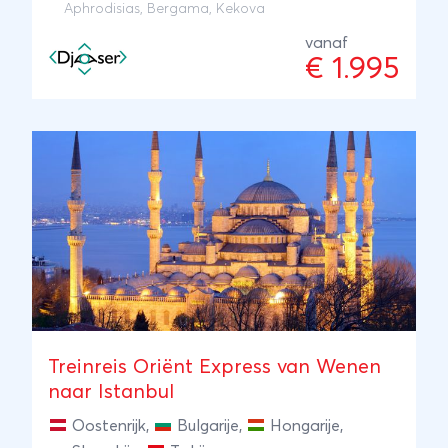
Aphrodisias, Bergama, Kekova
vanaf
€ 1.995
Treinreis Oriënt Express van Wenen
naar Istanbul
Oostenrijk
,
Bulgarije
,
Hongarije
,