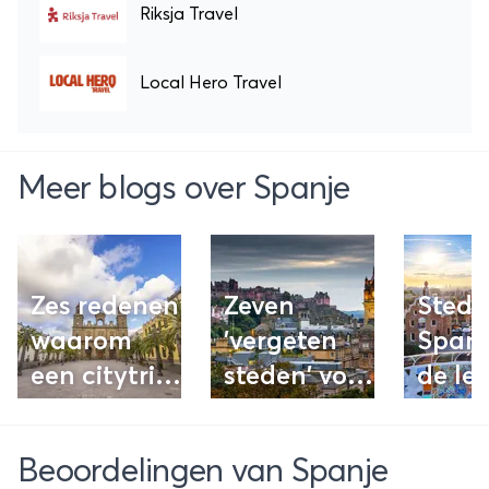
Riksja Travel
Local Hero Travel
Meer blogs over Spanje
Zes redenen
Zeven
Stede
waarom
'vergeten
Spanj
een citytrip
steden' voor
de le
Las Palmas
een toffe
Spaa
de Gran
citytrip in
stede
Beoordelingen van Spanje
Canaria
Europa
jouw