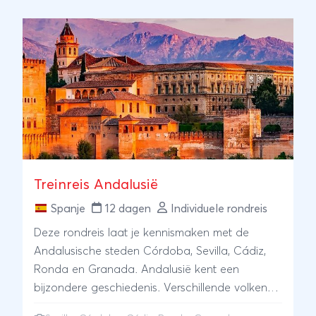
accommodaties en maakt kennis met het
landelijke Spanje ver van de gebaande paden.
ANVR/SGR
Treinreis Andalusië
Spanje
12 dagen
Individuele rondreis
Deze rondreis laat je kennismaken met de
Andalusische steden Córdoba, Sevilla, Cádiz,
Ronda en Granada. Andalusië kent een
bijzondere geschiedenis. Verschillende volken
hebben het gebied door de eeuwen heen