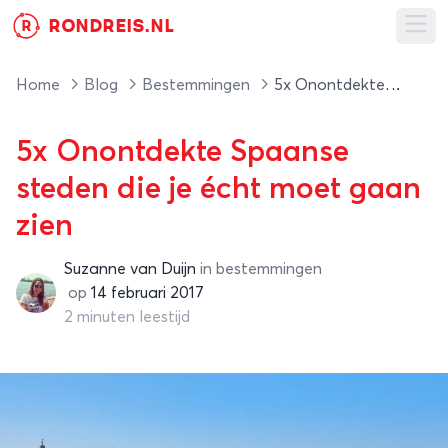
RONDREIS.NL
R
Ope
Home
Blog
Bestemmingen
5x Onontdekte Spaanse steden die je écht moet gaan zien
5x Onontdekte Spaanse
steden die je écht moet gaan
zien
Suzanne van Duijn
in
bestemmingen
Suzanne van Duijn
op
14 februari 2017
2 minuten leestijd