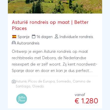
Asturië rondreis op maat | Better
Places
Spanje
16 dagen
Individuele rondreis
Autorondreis
Ontwerp je eigen Asturië rondreis op maat
rechtstreeks met Debora, de Nederlandse
reisexpert die er zelf woont. Zij kent noordwest-
Spanje door en door en kan je dus perfect
adviseren over bijzondere plekjes en
Asturië, Picos de Europa, Somiedo, Camino de
authentieke accommodaties. Verken de
Santiago, Oviedo
spectaculaire Picos de Europa, spot bruine
vanaf
beren in Somiedo en wandel een etappe van
€ 1.280
de Camino de Santiago rondom Oviedo. Je
overnacht steeds in kleinschalige