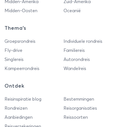
Midden-Amerika
Zuid-Amerika
Midden-Oosten
Oceanië
Thema's
Groepsrondreis
Individuele rondreis
Fly-drive
Familiereis
Singlereis
Autorondreis
Kampeerrondreis
Wandelreis
Ontdek
Reisinspiratie blog
Bestemmingen
Rondreizen
Reisorganisaties
Aanbiedingen
Reissoorten
Reisverzekeringen