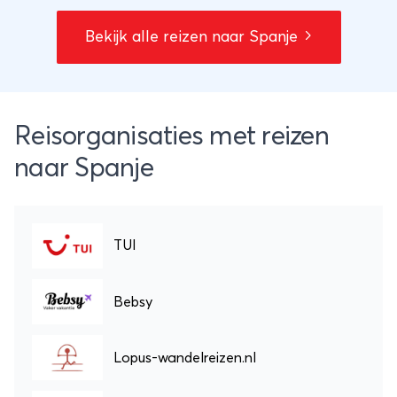
via de indrukwekkende groene kust van Noord-
Spanje tot de magnifieke bergwereld van de
Bekijk alle reizen naar Spanje
Picos de Europa. Let op! Deze reis is voor 2027
nog in voorbereiding. Route, programma en
startdatum onder voorbehoud.
Reisorganisaties met reizen
naar Spanje
TUI
Bebsy
Lopus-wandelreizen.nl