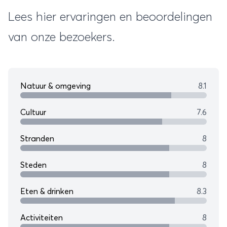
een
citytr
Lees hier ervaringen en beoordelingen
uitstekend
van onze bezoekers.
idee is
Natuur & omgeving
8.1
Cultuur
7.6
Stranden
8
Steden
8
Eten & drinken
8.3
Activiteiten
8