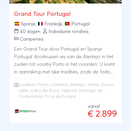
Grand Tour Portugal
Spanje
,
Frankrijk
,
Portugal
40 dagen
Individuele rondreis
Camperreis
Een Grand Tour door Portugal en Spanje.
Portugal doorkruisen wij van de Alentejo in het
zuiden tot voorbij Porto in het noorden. U komt
in aanraking met rijke tradities, zoals de fado,
de port en de overal aanwezige religie.
Lissabon
,
Porto
,
Coimbra
, Alentejo, Tomar, Douro-
Bewonder de rijke architectuur in Lissabon,
vallei, Cabo da Roca, Segovia, Santiago de
Tomar en Coimbra, maar ook de natuurlijke
Compostela, Picos de Europa
rijkdom van de Douro-vallei en de rotskaap
vanaf
Cabo da Roca. Spaanse schoonheid ervaart u
€ 2.899
in steden als Segovia. Tot slot volgen we de
pelgrimsroute vanaf Santiago de Compostela