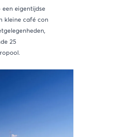
 een eigentijdse
n kleine café con
eetgelegenheden,
nde 25
tropool.