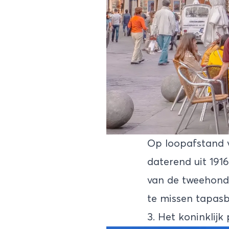
Op loopafstand v
daterend uit 191
van de tweehonde
te missen tapasb
3. Het koninklijk