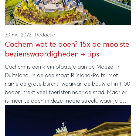
30 mei 2022
·
Redactie
Cochem wat te doen? 15x de mooiste
bezienswaardigheden + tips
Cochem is een klein plaatsje aan de Moezel in
Duitsland, in de deelstaat Rijnland-Palts. Met
name de grote burcht, waarvan de bouw al in 1100
begon, trekt veel toeristen naar de stad. Maar er
is meer te doen in deze mooie streek, waar je ook
uitgestrekte bossen, wijngaarden, heuvels, rivieren
en watervallen vindt. Dit zijn de 15 mooiste
bezienswaardigheden en dingen om te doen in
Cochem en omgeving!