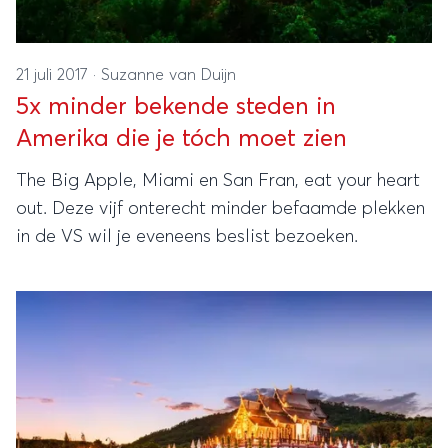
21 juli 2017
·
Suzanne van Duijn
5x minder bekende steden in
Amerika die je tóch moet zien
The Big Apple, Miami en San Fran, eat your heart
out. Deze vijf onterecht minder befaamde plekken
in de VS wil je eveneens beslist bezoeken.