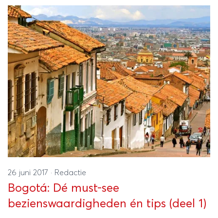
26 juni 2017
·
Redactie
Bogotá: Dé must-see
bezienswaardigheden én tips (deel 1)