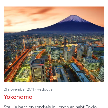
pas ’s avonds gaan om er oud en nieuw te vieren.
21 november 2011
·
Redactie
Yokohama
Stel, je bent op rondreis in Japan en hebt Tokio