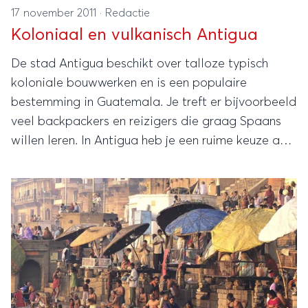
17 november 2011
·
Redactie
Koloniaal en vulkanisch Antigua
De stad Antigua beschikt over talloze typisch
koloniale bouwwerken en is een populaire
bestemming in Guatemala. Je treft er bijvoorbeeld
veel backpackers en reizigers die graag Spaans
willen leren. In Antigua heb je een ruime keuze aan
overnachtingsmogelijkheden en in en rond de stad
valt genoeg te beleven.