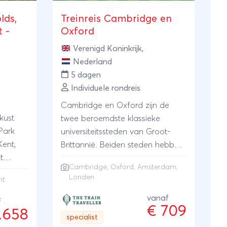
lds,
Treinreis Cambridge en
 -
Oxford
Verenigd Koninkrijk
,
Nederland
5 dagen
Individuele rondreis
Cambridge en Oxford zijn de
kust
twee beroemdste klassieke
Park
universiteitssteden van Groot-
Kent,
Brittannië. Beiden steden hebben
t
dan ook een prestigieuze
Cambridge, Oxford, Amsterdam,
s op
universiteit waar grote namen
Londen
nt
hebben gestudeerd of les
hebben gegeven. Een kleine
vanaf
f
€ 709
greep uit deze namen: Isaac
1.658
specialist
Newton, Charles Darwin, Adam