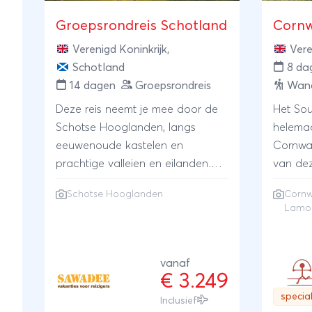
Groepsrondreis Schotland
Cornw
Verenigd Koninkrijk
,
Vere
Schotland
8 da
14 dagen
Groepsrondreis
Wand
Deze reis neemt je mee door de
Het Sou
Schotse Hooglanden, langs
helema
eeuwenoude kastelen en
Cornwal
prachtige valleien en eilanden.
van dez
Ontdek de rijke fauna en
onze ver
Schotse Hooglanden
Cornw
geschiedenis van Schotland
in in e
Lamo
tijdens het wandelen door de
kunsten
mooie landschappen. Ontdek
dorpje 
ook het goede leven van de
zee en 
vanaf
Schotten. Drink tijdens het verblijf
Tijdens
€ 3.249
in kleine Schotse dorpjes, samen
maken 
special
Inclusief
met de dorpsbewoners, een
kustwan