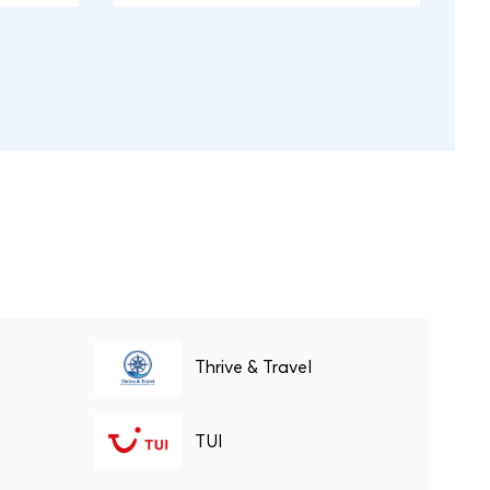
Smith en Stephen Hawking.Beide
Britse steden zijn goed
bereikbaar vanuit Nederland
door de directe Eurostar van
Amsterdam naar Londen. Zowel
Oxford als Cambridge zijn op
hun beurt weer goed per trein te
bereizen vanuit Londen.
Thrive & Travel
TUI