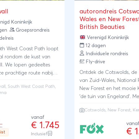
all
autorondreis Cotswo
Wales en New Forest
nigd Koninkrijk
British Beauties
gen
Groepsrondreis
Verenigd Koninkrijk
elreis
12 dagen
th West Coast Path loopt
Individuele rondreis
al rondom de kust van
Fly-drive
l. We lopen gedeeltes
Ontdek de Cotswolds, de 
e prachtige route nabij
van Zuid-Wales, National 
blijfplaats. We verblijven
all, South West Coast Path,
New Forest en het mooie 
en sfeervol
rna
'de tuin van Engeland'. Me
aarshuis in het bos in het
verblijf in bijzondere hotel
Lamorna, nabij de pub, de
Cotswolds, New Forest, Ke
mooie locaties.
de coast to coast bus.
vanaf
 deze 8-daagse groepsreis
€ 1.745
vana
€ 
we 6 mooie
ist
Inclusief
delingen in de regio