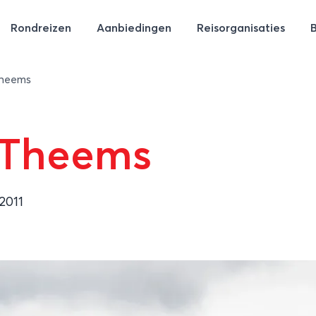
Rondreizen
Aanbiedingen
Reisorganisaties
Theems
 Theems
2011