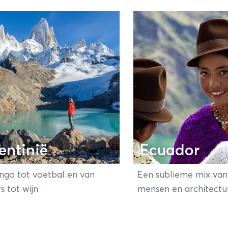
a bekend om de relaxte sfeer, je kunt er uitste
eve vakantie! Loop de Incatrail in Peru, doe een
gte of bezoek de fascinerende Galapagos eila
rfecte witte stranden? In Brazilië zit je goed. Be
ogelijkheden voor een mooie rondreis Zuid-Amer
entinië
Ecuador
ngo tot voetbal en van
Een sublieme mix van
rs tot wijn
mensen en architectu