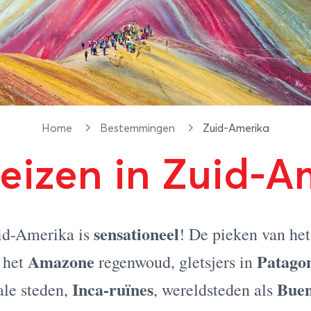
Home
Bestemmingen
Zuid-Amerika
eizen in Zuid-A
sensationeel
id-Amerika is
! De pieken van het
Amazone
Patago
, het
regenwoud, gletsjers in
Inca-ruïnes
Buen
ale steden,
, wereldsteden als