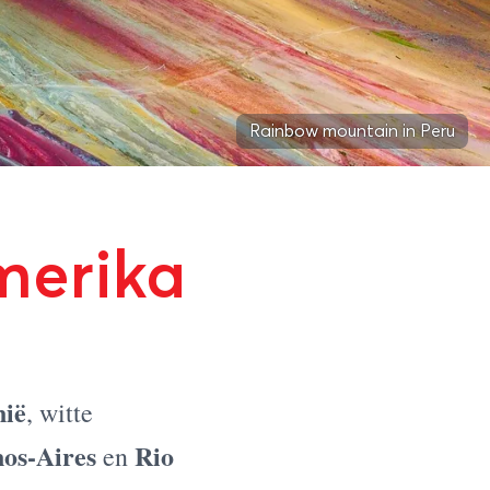
Rainbow mountain in Peru
merika
nië
, witte
os-Aires
Rio
en