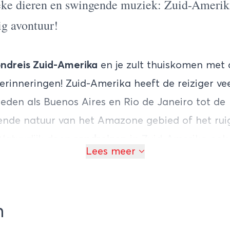
eke dieren en swingende muziek: Zuid-Amerika
ig avontuur!
ondreis Zuid-Amerika
en je zult thuiskomen met
erinneringen! Zuid-Amerika heeft de reiziger vee
teden als Buenos Aires en Rio de Janeiro tot de
nde natuur van het Amazone gebied of het rui
Natuurlijk doen
rondreizen
in Zuid-Amerika ook
Lees meer
als Machu Picchu en de Iguazu Falls aan.En overa
n
Zuid-Amerika
zie je de vriendelijke en kleurijke 
is
of
groepsrondreis
te maken in Zuid-Amerika? 
n
ilige manier om het continent te ontdekken. Oo