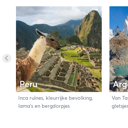
Zuid-Amerik
voor je acti
Andes geber
zoek naar pe
online de m
Peru
Arg
Inca ruïnes, kleurrijke bevolking,
Van Ta
lama's en bergdorpjes
gletsje