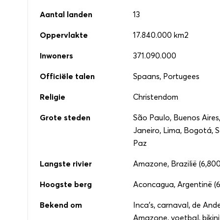
Aantal landen
13
Oppervlakte
17.840.000 km2
Inwoners
371.090.000
Officiële talen
Spaans, Portugees
Religie
Christendom
Grote steden
São Paulo, Buenos Aires,
Janeiro, Lima, Bogotá, 
Paz
Langste rivier
Amazone, Brazilië (6,80
Hoogste berg
Aconcagua, Argentinë (
Bekend om
Inca's, carnaval, de Ande
Amazone, voetbal, bikini'