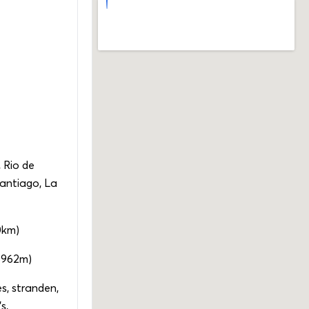
 Rio de
Santiago, La
0km)
6962m)
s, stranden,
s,