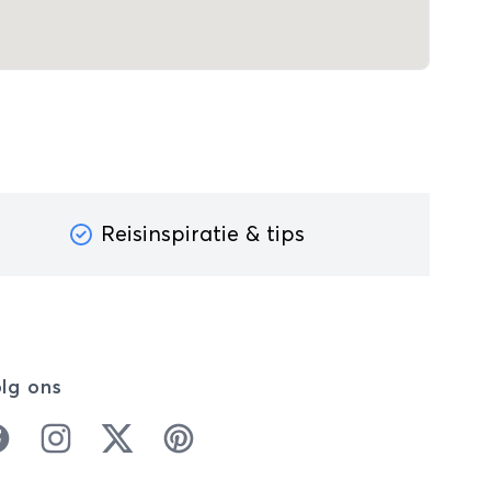
Reisinspiratie & tips
lg ons
cebook
Instagram
Twitter
Pinterest