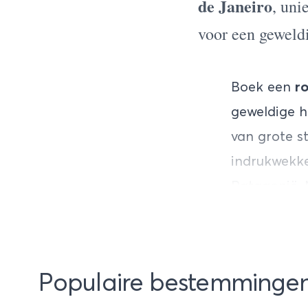
de Janeiro
, uni
voor een geweld
Boek een
r
geweldige h
van grote s
indrukwekke
Patagonië. 
attracties 
rondreist i
Een
privére
Populaire bestemminge
prima en ve