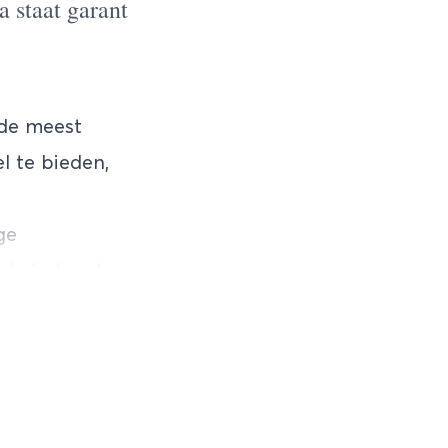
 staat garant
 de meest
l te bieden,
ge
 de bekende
l waar je
bevolking!
Dit is een
k al staat