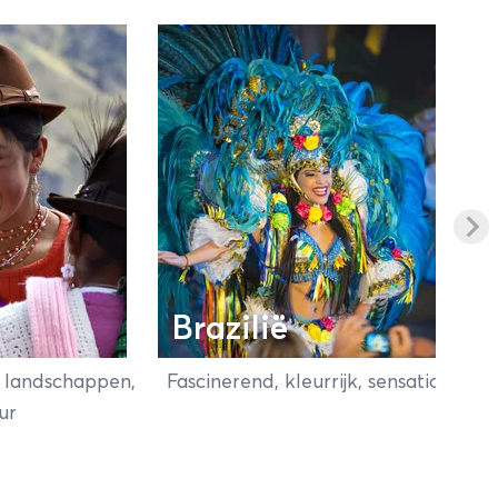
kend terecht
 trekking het
nden. Op
kijk hier
ika!
Brazilië
 landschappen,
Fascinerend, kleurrijk, sensationeel!
ur