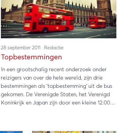
28 september 2011
·
Redactie
Topbestemmingen
In een grootschalig recent onderzoek onder
reizigers van over de hele wereld, zijn drie
bestemmingen als ‘topbestemming’ uit de bus
gekomen. De Verenigde Staten, het Verenigd
Koninkrijk en Japan zijn door een kleine 12.000
respondenten uit 23 landen verkozen tot ‘top
global travel destination’.