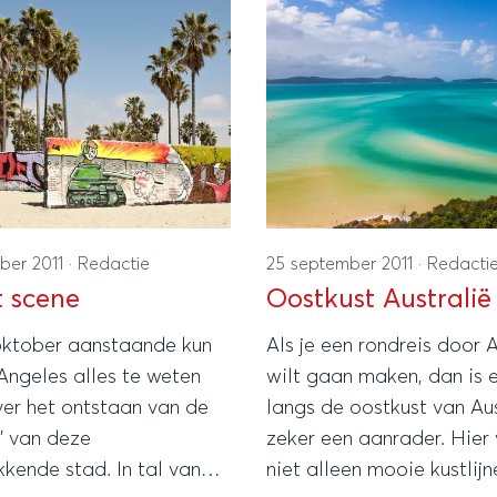
ber 2011
·
Redactie
25 september 2011
·
Redacti
t scene
Oostkust Australië
oktober aanstaande kun
Als je een rondreis door A
 Angeles alles te weten
wilt gaan maken, dan is e
er het ontstaan van de
langs de oostkust van Aus
e’ van deze
zeker een aanrader. Hier 
kende stad. In tal van
niet alleen mooie kustlij