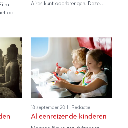
Aires kunt doorbrengen. Deze
Film
bruisende en bijzonder charmante
het door
stad wordt namelijk niet voor
n’ Diane
niets ook wel het Parijs van Zuid-
tival.
Amerika genoemd.
18 september 2011
·
Redactie
den
Alleenreizende kinderen