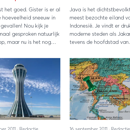
st het goed. Gister is er al
Java is het dichtstbevolk
e hoeveelheid sneeuw in
meest bezochte eiland v
gevallen! Nou kijk je
Indonesië. Je vindt er dru
maal gesproken natuurlijk
moderne steden als Jakar
tevens de hoofdstad van
g in het wintersport
Indonesië, maar ook tal 
fs nog maar 2
culturele bezienswaardig
der voorgekomen dat er
n hoeveelheid
 gevallen.
ber 2011
·
Redactie
16 september 2011
·
Redactie