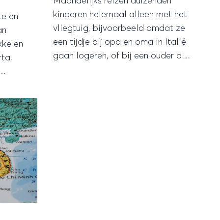
Maandelijks reizen duizenden
kinderen helemaal alleen met het
te en
vliegtuig, bijvoorbeeld omdat ze
an
een tijdje bij opa en oma in Italië
kke en
gaan logeren, of bij een ouder die
ta,
elders in de wereld woont. Er zijn
enkele luchtvaartmaatschappijen
van oude,
die geen minderjarige kinderen
heden.
zonder toezicht meenemen, maar
de meeste maatschappijen doen
dat wel.