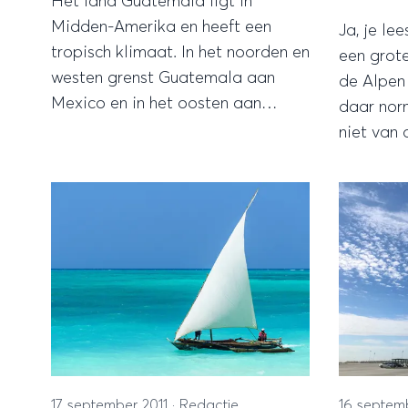
Het land Guatemala ligt in
Midden-Amerika en heeft een
Ja, je lee
tropisch klimaat. In het noorden en
een grot
westen grenst Guatemala aan
de Alpen 
Mexico en in het oosten aan
daar nor
Belize, El Salvador en Honduras.
niet van op, maar nu is het nog
Voor het overige grenst het land
zeer vroe
aan zee. De inwoners stammen
seizoen. Het is zel
voor het grootste gedeelte af van
keer eer
traditionele Maya indianen en de
zo vroeg al zo'
voertaal is Spaans.
sneeuw is
17 september 2011
·
Redactie
16 septem