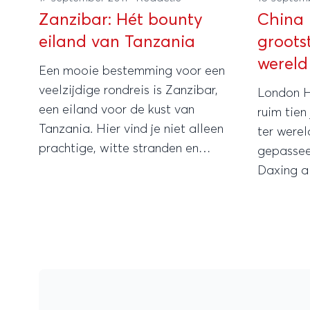
Zanzibar: Hét bounty
China 
eiland van Tanzania
grootst
wereld
Een mooie bestemming voor een
veelzijdige rondreis is Zanzibar,
London H
een eiland voor de kust van
ruim tien
Tanzania. Hier vind je niet alleen
ter wereld, maar zal in 2015
prachtige, witte stranden en
gepassee
heerlijk weer maar ook bijzondere
Daxing airport, het grootste
architectuur.
vliegveld