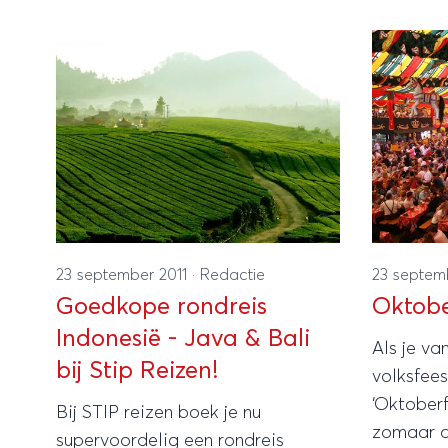
directe vlucht tussen Brussel en
lezingen 
Bangkok. De directe route tussen
stil word
België en Thailand zal met ingang
aspecten
van 17 november 2011 worden
tijdsbeel
gevlogen.
23 september 2011
·
Redactie
23 septem
Goedkope rondreis
Oktob
Indonesië - Java & Bali
Als je va
bij Stip Reizen!
volksfees
‘Oktoberfe
Bij STIP reizen boek je nu
zomaar aa
supervoordelig een rondreis