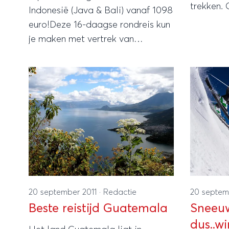
trekken. 
Indonesië (Java & Bali) vanaf 1098
festijn w
euro!Deze 16-daagse rondreis kun
plaats in
je maken met vertrek van
Het is a
November tot en met Maart en is
start geg
inclusief vliegtickets, rondreis met
oktober.
een bus, overnachtingen, een
dagelijks ontbijt en een
Nederlandstalige reisbegeleider.
20 september 2011
·
Redactie
20 septem
Beste reistijd Guatemala
Sneeuw
dus..wi