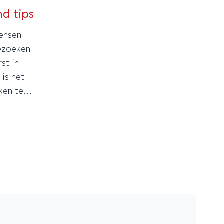
d tips
mensen
bezoeken
st in
is het
ken te