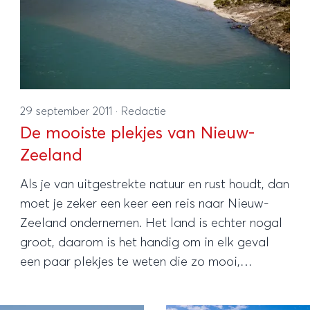
29 september 2011
·
Redactie
De mooiste plekjes van Nieuw-
Zeeland
Als je van uitgestrekte natuur en rust houdt, dan
moet je zeker een keer een reis naar Nieuw-
Zeeland ondernemen. Het land is echter nogal
groot, daarom is het handig om in elk geval
een paar plekjes te weten die zo mooi,
indrukwekkend of rustgevend zijn dat je ze
eigenlijk niet mag missen.