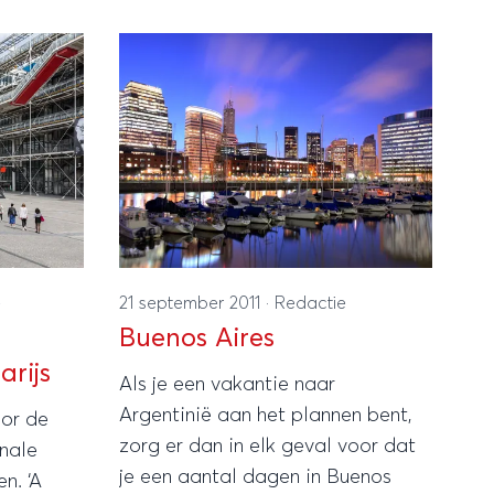
 ook een
Europese steden als Brussel,
ijzondere
Parijs, Barcelona en Londen, maar
ook in de Amerikaanse metropool
met een stadsfiets op
ontdekkingstocht.
e
21 september 2011
·
Redactie
Buenos Aires
arijs
Als je een vakantie naar
Argentinië aan het plannen bent,
oor de
zorg er dan in elk geval voor dat
onale
je een aantal dagen in Buenos
n. ‘A