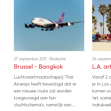
27 september 2011
·
Redactie
26 septem
Brussel - Bangkok
L.A. ar
Luchtvaartmaatschappij Thai
Vanaf 2 
Airways heeft bevestigd dat er
je in Los
een nieuwe route zal worden
komen ov
toegevoegd aan hun
‘art scen
vluchtschema’s, namelijk een
indrukwek