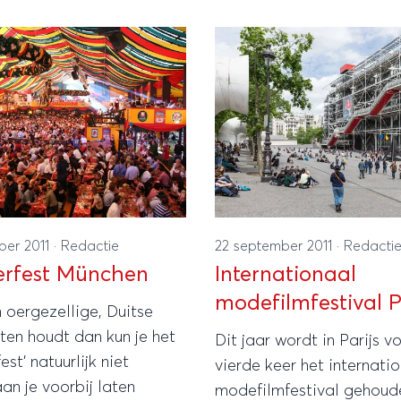
en tentoonstellingen zal
prachtige stranden, maar
en gestaan bij diverse
aantal grote steden en b
, stromingen en
eilanden.
den.
ber 2011
·
Redactie
22 september 2011
·
Redacti
erfest München
Internationaal
modefilmfestival P
n oergezellige, Duitse
ten houdt dan kun je het
Dit jaar wordt in Parijs v
st’ natuurlijk niet
vierde keer het internati
n je voorbij laten
modefilmfestival gehoude