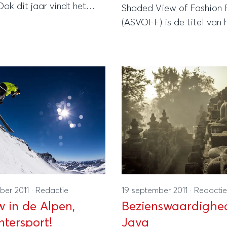
Ook dit jaar vindt het
Shaded View of Fashion 
eer zeventien dagen lang
(ASVOFF) is de titel van 
 de Duitse stad München.
journaliste en ‘cultpersoo
fgelopen zaterdag van
Pernet georganiseerde fes
aan en duurt nu nog tot 3
ber 2011
·
Redactie
19 september 2011
·
Redactie
 in de Alpen,
Bezienswaardighe
ntersport!
Java