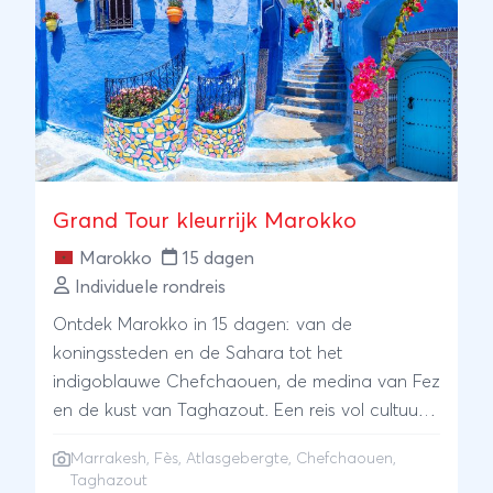
verrassen en dit alles op slechts een paar uur
vliegen!
Grand Tour kleurrijk Marokko
Marokko
15 dagen
Individuele rondreis
Ontdek Marokko in 15 dagen: van de
koningssteden en de Sahara tot het
indigoblauwe Chefchaouen, de medina van Fez
en de kust van Taghazout. Een reis vol cultuur,
natuur en onvergetelijke avonturen
Marrakesh
,
Fès
,
Atlasgebergte
, Chefchaouen,
Taghazout