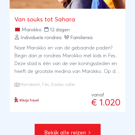
Van souks tot Sahara
Marokko
12 dagen
Individuele rondreis
Familiereis
Naar Marokko en van de gebaande paden?
Begin dan je rondreis Marokko met kids in Fes.
Deze stad is één van de vier koningssteden en
heeft de grootste medina van Marokko. Op de
rug van een kameel slof je door de woestijn,
Marrakesh
,
Fès
, Dades vallei
waarna je met een gids door de groene en
rotsachtige Dades vallei dwaalt. Magisch
vanaf
€ 1.020
Marrakech is het einde van je reis.
Bekijk alle reizen