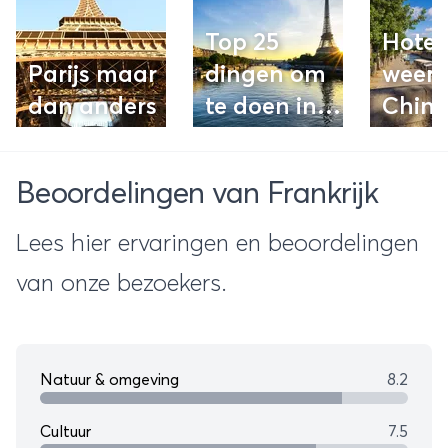
Top 25
Hotel 
Parijs maar
dingen om
weert
dan anders
te doen in
Chine
Parijs
Beoordelingen van Frankrijk
Lees hier ervaringen en beoordelingen
van onze bezoekers.
Natuur & omgeving
8.2
Cultuur
7.5