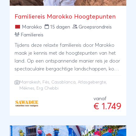
Familiereis Marokko Hoogtepunten
Marokko
15 dagen
Groepsrondreis
Familiereis
Tijdens deze relaxte familiereis door Marokko
maak je kennis met de hoogtepunten van het
land. Op een ontspannende manier reis je door
spectaculaire bergachtige landschappen, kom
je langs de vier koningssteden, wandel je door
Marrakesh
,
Fès
,
Casablanca
,
Atlasgebergte
,
metershoge kloven en kun je uren ronddwalen
Mèknes
, Erg Chebbi
in de oude medina´s met haar kleurrijke smalle
vanaf
straatjes. Tijdens een bezoek aan de Erg
€ 1.749
Chebbi woestijn maken we jeeptocht en een
zonsondergangwandeling door de duinen,
genieten we na bij het kampvuur en slapen we
in tenten in de buitenlucht. Marokko zal je