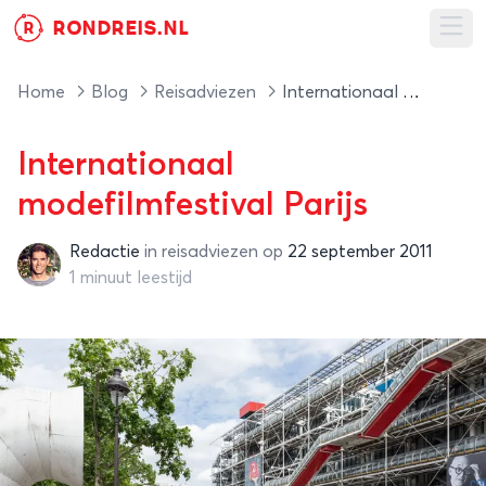
RONDREIS.NL
R
Ope
Home
Blog
Reisadviezen
Internationaal modefilmfestival Parijs
Internationaal
modefilmfestival Parijs
Redactie
in
reisadviezen
op
22 september 2011
Redactie
1 minuut leestijd