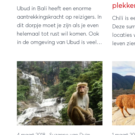
plekke
Ubud in Bali heeft een enorme
aantrekkingskracht op reizigers. In
Chili is 
dit dorpje moet je zijn als je even
Deze surr
helemaal tot rust wil komen. Ook
locaties 
in de omgeving van Ubud is veel
leven zie
te ontdekken zoals de Taman
Ayun tempel.
4 maart 2018
·
Suzanne van Duijn
1 maart 2