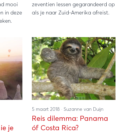
end mooi
zeventien lessen gegarandeerd op
en in deze
als je naar Zuid-Amerika afreist.
eken.
5 maart 2018
·
Suzanne van Duijn
Reis dilemma: Panama
e je
óf Costa Rica?