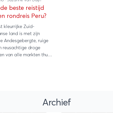
de beste reistijd
en rondreis Peru?
 kleurrijke Zuid-
se land is met zijn
e Andesgebergte, ruige
n reusachtige droge
n van alle markten thuis.
jk van je reis- en
nsen zijn dit de beste
 om Peru te bezoeken.
Archief