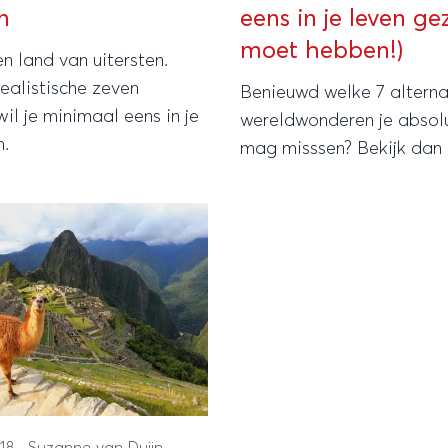
n
eens in je leven ge
moet hebben!)
een land van uitersten.
ealistische zeven
Benieuwd welke 7 alterna
wil je minimaal eens in je
wereldwonderen je absolu
n.
mag misssen? Bekijk dan di
018
·
Suzanne van Duijn