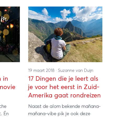
19 maart 2018
·
Suzanne van Duijn
 in
17 Dingen die je leert als
movie
je voor het eerst in Zuid-
Amerika gaat rondreizen
che
Naast de alom bekende mañana-
. Én
mañana-vibe pik je ook deze