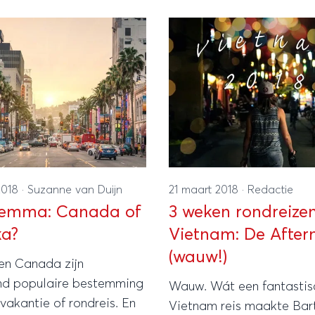
Square?
2018
·
Suzanne van Duijn
21 maart 2018
·
Redactie
lemma: Canada of
3 weken rondreizen
ka?
Vietnam: De After
(wauw!)
en Canada zijn
nd populaire bestemming
Wauw. Wát een fantastis
vakantie of rondreis. En
Vietnam reis maakte Bart