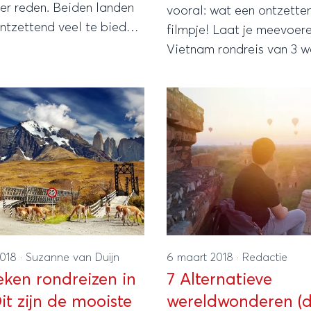
er reden. Beiden landen
vooral: wat een ontzett
ntzettend veel te bieden:
filmpje! Laat je meevoer
ge steden en waanzinnig
Vietnam rondreis van 3 w
tuur. Maar voor welk
 je nou voor je volgende
2018
·
Suzanne van Duijn
6 maart 2018
·
Redactie
eken rondreizen in
7 Alternatieve
Dit zijn de mooiste
wereldwonderen (di