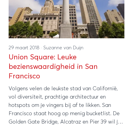
29 maart 2018
·
Suzanne van Duijn
Union Square: Leuke
bezienswaardigheid in San
Francisco
Volgens velen de leukste stad van Californië,
vol diversiteit, prachtige architectuur en
hotspots om je vingers bij af te likken. San
Francisco staat hoog op menig bucketlist. De
Golden Gate Bridge, Alcatraz en Pier 39 wil je
zéker gaan zien. Maar wat dacht je van Union