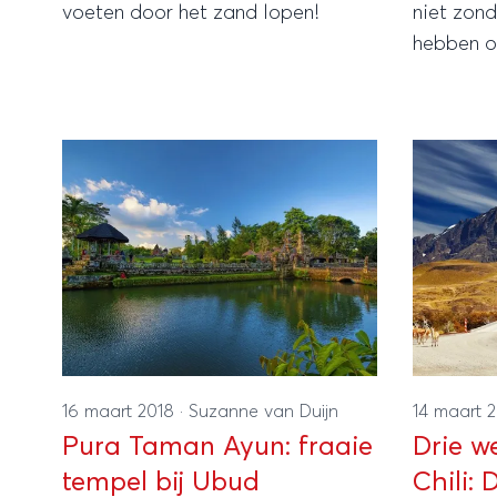
voeten door het zand lopen!
niet zond
hebben o
veelzijdi
mooie na
land kies
trip?
16 maart 2018
·
Suzanne van Duijn
14 maart 
Pura Taman Ayun: fraaie
Drie w
tempel bij Ubud
Chili: 