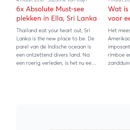
6x Absolute Must-see
Wat is 
plekken in Ella, Sri Lanka
voor e
Thailand eat your heart out, Sri
Het meest
Lanka is the new place to be. De
Amerikaan
parel van de Indische oceaan is
imposant
een ontzettend divers land. Na
rimboe e
een roerig verleden, is het nu een
zandduine
waanzinnig mooie
Afhankeli
vakantiebestemming. Meer dan
klimaatwe
1.500 kilometer aan tropische
momenten
stranden, indrukwekkende cultuur
én heerlijk eten. En dan is er nog
Ella!