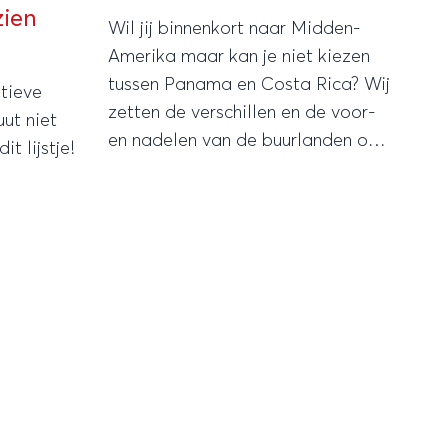
zien
Wil jij binnenkort naar Midden-
Amerika maar kan je niet kiezen
tussen Panama en Costa Rica? Wij
tieve
zetten de verschillen en de voor-
ut niet
en nadelen van de buurlanden op
t lijstje!
een rijtje.