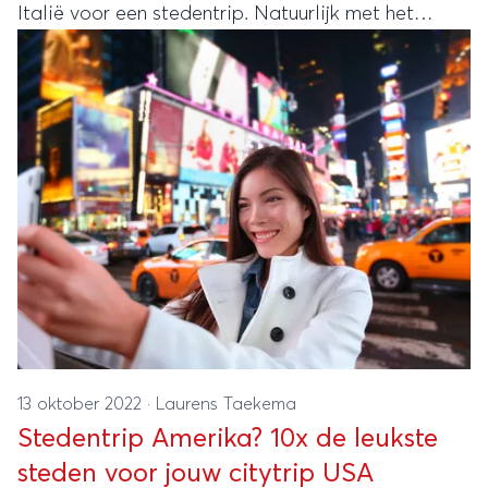
Italië voor een stedentrip. Natuurlijk met het
prachtige historische Rome en het romantische
Venetië, maar er zijn meer mooie steden om te
ontdekken. Bekijk onze tips!
13 oktober 2022
·
Laurens Taekema
Stedentrip Amerika? 10x de leukste
steden voor jouw citytrip USA