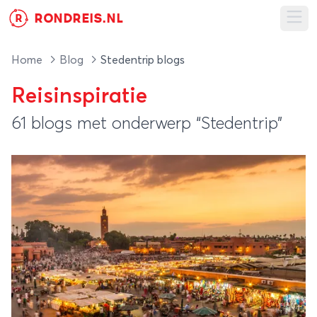
RONDREIS.NL
R
Ope
Home
Blog
Stedentrip blogs
Reisinspiratie
61 blogs met onderwerp “Stedentrip”