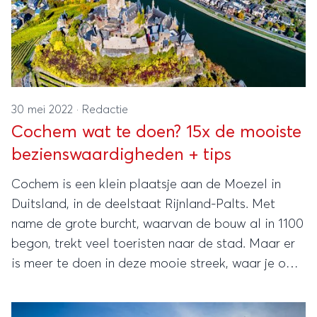
30 mei 2022
·
Redactie
Cochem wat te doen? 15x de mooiste
bezienswaardigheden + tips
Cochem is een klein plaatsje aan de Moezel in
Duitsland, in de deelstaat Rijnland-Palts. Met
name de grote burcht, waarvan de bouw al in 1100
begon, trekt veel toeristen naar de stad. Maar er
is meer te doen in deze mooie streek, waar je ook
uitgestrekte bossen, wijngaarden, heuvels, rivieren
en watervallen vindt. Dit zijn de 15 mooiste