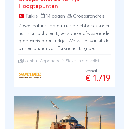
Hoogtepunten
Turkije
14 dagen
Groepsrondreis
Zowel natuur- als cultuurliefhebbers kunnen
hun hart ophalen tijdens deze afwisselende
groepsreis door Turkije. We zullen vanuit de
binnenlanden van Turkije richting de
azuurblauwe Turkse kust reizen en enkele
Istanbul
,
Cappadocië
,
Efeze
, Ihlara vallei
onvergetelijke bezienswaardigheden
bezoeken. In het sprookjesachtige
vanaf
€ 1.719
Cappadocië kun je prachtige wandelen
door de Ihlara vallei. Relax in
warmwaterbronnen; struin door verloren
tijden in de oude Romeinse stad Efeze en
geniet van het levendige Istanbul. Ontdek
de hoogtepunten van dit bijzonder gastvrije
land!