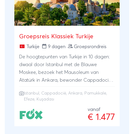
Groepsreis Klassiek Turkije
Turkije
9 dagen
Groepsrondreis
De hoogtepunten van Turkije in 10 dagen:
dwaal door Istanbul met de Blauwe
Moskee, bezoek het Mausoleum van
Atatürk in Ankara, bewonder Cappadocië
met zijn grotten en valleien, wandel langs
Istanbul
,
Cappadocië
,
Ankara
,
Pamukkale
,
de kalkterrassen van Pamukkale en sluit af
Efeze
, Kuşadası
in Kuşadası met een bezoek aan Efeze.
vanaf
€ 1.477