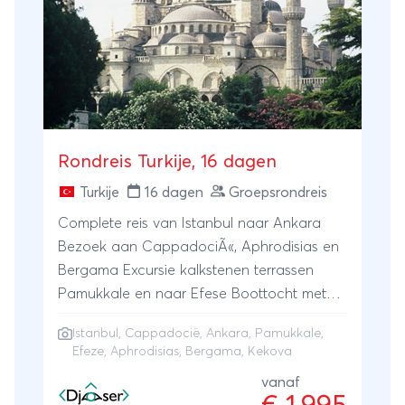
Rondreis Turkije, 16 dagen
Turkije
16 dagen
Groepsrondreis
Complete reis van Istanbul naar Ankara
Bezoek aan CappadociÃ«, Aphrodisias en
Bergama Excursie kalkstenen terrassen
Pamukkale en naar Efese Boottocht met
lunch naar het eiland Kekova
Istanbul
,
Cappadocië
,
Ankara
,
Pamukkale
,
Efeze
, Aphrodisias, Bergama, Kekova
vanaf