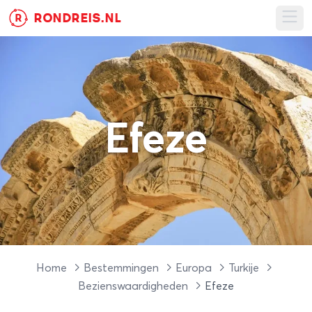
RONDREIS.NL
R
Ope
Efeze
Home
Bestemmingen
Europa
Turkije
Bezienswaardigheden
Efeze