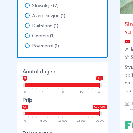
Slowakije (2)
Azerbeidzjan (1)
Si
Duitsland (1)
van
Georgië (1)
Roemenië (1)
I
S
Sta
Aantal dagen
gel
0
60
en 
ico
0
15
30
45
60
van 
Prijs
I
Ista
€0
€20 000
P
Cap
van
0
5 000
10 000
15 000
20 000
Efe