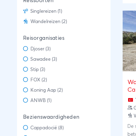
Reissoorten
Kuş
Singlereizen (1)
uni
en 
Wandelreizen (2)
Reisorganisaties
Djoser (3)
Sawadee (3)
Stip (3)
FOX (2)
Wa
Ca
Koning Aap (2)
ANWB (1)
G
W
Bezienswaardigheden
De 
Cappadocië (8)
bet