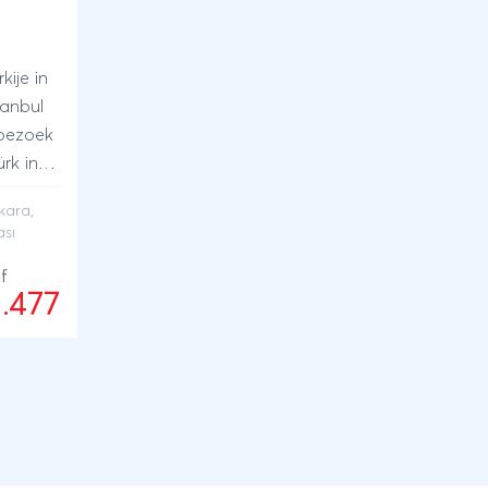
e
cultuur, geschiedenis en natuur
e
van Turkije te ervaren tijdens
deze onvergetelijke 15-daagse
ije in
rondreis!
tanbul
bezoek
rk in
adocië
kara
,
en,
ası
assen
f in
f
1.477
k aan