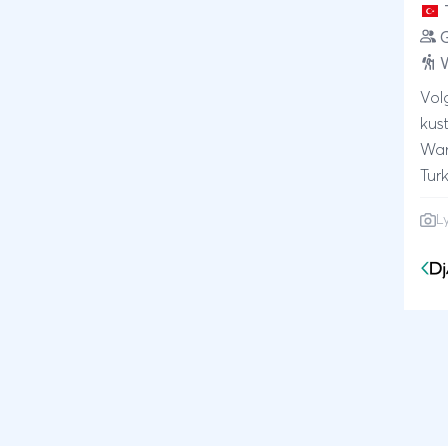
ont
wer
G
bez
W
duik
Vol
ein
kus
Ist
Wan
doo
Turkije Het authent
bele
eeu
L
Eeu
pra
Tau