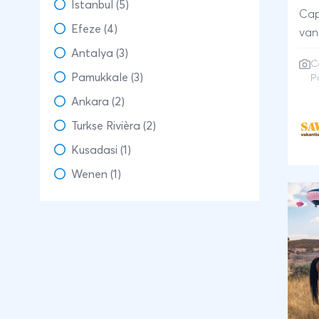
Istanbul (5)
Cap
Efeze (4)
van
wan
Antalya (3)
C
kar
Pamukkale (3)
P
Tur
Ankara (2)
Oos
doo
Turkse Rivièra (2)
vul
Kusadasi (1)
lan
Wenen (1)
Het
wer
en 
Nat
gar
ged
ver
com