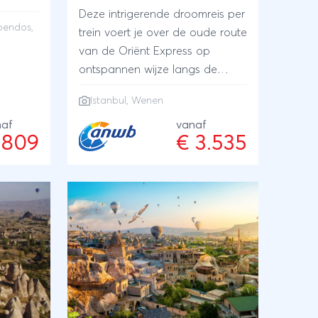
Deze intrigerende droomreis per
anier
spendos,
trein voert je over de oude route
nt
van de Oriënt Express op
an het
ontspannen wijze langs de
mooiste hoofdsteden van
e
Istanbul
,
Wenen
Centraal-Europa en de Balkan.
 je
naf
Met overnachtingen aan boord
vanaf
rsies
 809
€ 3.535
én in hotels en meerdere
excursies inbegrepen. Terug
vlieg je comfortabel met KLM.
dos,
ya of
e. Kijk
n de
 deze
 je in 3-
an