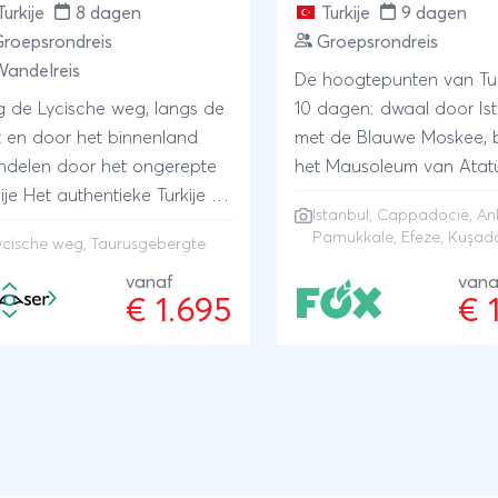
Kaukasusspecialist op d
spannen manier om de
Turkije
8 dagen
Turkije
9 dagen
Nederlandse en Belgisch
eld te verkennen. We
roepsrondreis
Groepsrondreis
markt.
oeken iconische steden,
andelreis
De hoogtepunten van Turk
en in lokale tradities en
g de Lycische weg, langs de
10 dagen: dwaal door Is
digen in het betoverende
t en door het binnenland
met de Blauwe Moskee, 
anbul. Laat je meevoeren
delen door het ongerepte
het Mausoleum van Atatü
r de Oriënt Express en
ieke Turkije en
Ankara, bewonder Capp
ef deze tijdloze reis!
Istanbul
,
Cappadocië
,
An
wenoude ruÃ¯nes
met zijn grotten en vallei
Pamukkale
,
Efeze
, Kuşad
ycische weg, Taurusgebergte
wenoude verlate dorpjes en
wandel langs de kalkterr
chtige natuur in het
vanaf
van Pamukkale en sluit a
vana
€ 1.695
€ 
rusgebergte
Kuşadası met een bezoe
Efeze.