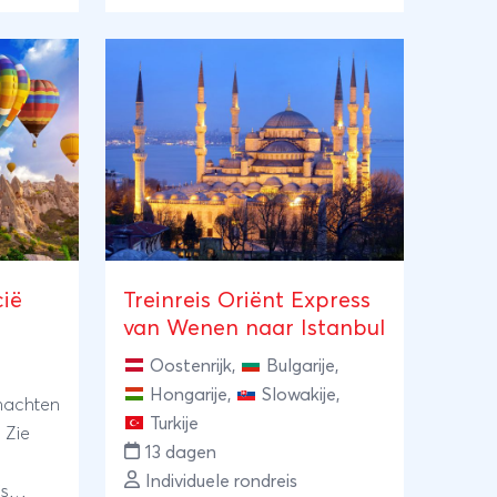
oudste
vel
elçukse
resten
ed en
 van de
van
nemend
ië
Treinreis Oriënt Express
van Wenen naar Istanbul
Oostenrijk
,
Bulgarije
,
Hongarije
,
Slowakije
,
 nachten
Turkije
13 dagen
Individuele rondreis
is