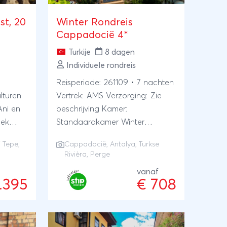
cars,
st, 20
Winter Rondreis
enieten
Cappadocië 4*
t
Turkije
8 dagen
Individuele rondreis
eis per
Reisperiode: 261109 • 7 nachten
 naar
lturen
Vertrek: AMS Verzorging: Zie
ya v.v.
Ani en
beschrijving Kamer:
epen.
Standaardkamer Winter
akket
te
Rondreis Cappadocië 4* Vanaf
rs en
 Tepe,
Cappadocië
,
Antalya
,
Turkse
ter
de boeiende start met een
in
Rivièra
, Perge
vlucht naar Antalya tot aan de
reis
vanaf
onvergetelijke afsluiting met de
.395
€ 708
terugvlucht, nemen we je mee
 de
op een reis door het
betoverende Turkije. Verrijk je
 natuur.