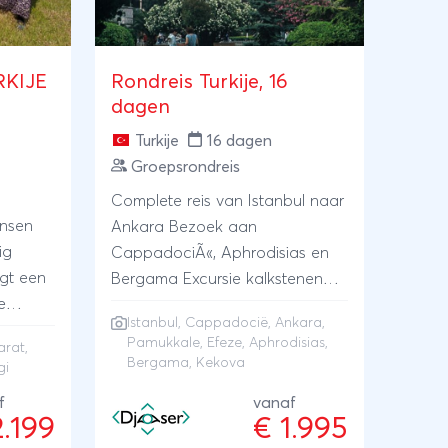
RKIJE
Rondreis Turkije, 16
dagen
Turkije
16 dagen
Groepsrondreis
Complete reis van Istanbul naar
ensen
Ankara Bezoek aan
ig
CappadociÃ«, Aphrodisias en
rgt een
Bergama Excursie kalkstenen
e
terrassen Pamukkale en naar
Istanbul
,
Cappadocië
,
Ankara
,
 blauwe
Efese Boottocht met lunch naar
Pamukkale
,
Efeze
, Aphrodisias,
arat,
uwde
het eiland Kekova
Bergama, Kekova
gi
f
vanaf
2.199
€ 1.995
-Turkije