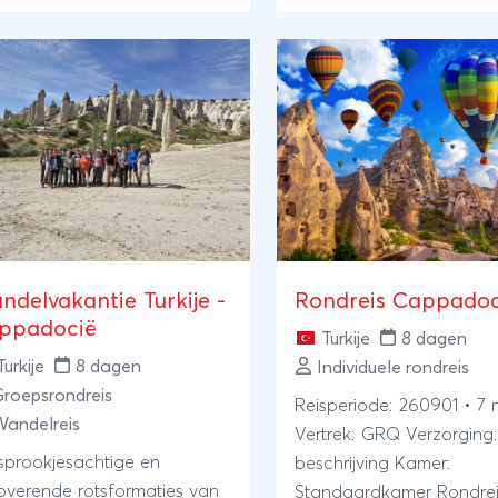
rondreis. Je treft er het 
adası. Geniet van een
tempelcomplex ter
eke mix van cultuur, avontuur
wereld, Göbekli Tepe, de
ontspanning.
indrukwekkende grafheu
van Nemrut Dagi, oude S
monumenten, de laatste 
van het Armeense erfgo
de springlevende cultuur
Koerden. Oost-Turkije is 
begin tot eind adembe
ndelvakantie Turkije -
Rondreis Cappadoc
mooi!
ppadocië
Turkije
8 dagen
Turkije
8 dagen
Individuele rondreis
roepsrondreis
Reisperiode: 260901 • 7
andelreis
Vertrek: GRQ Verzorging: Zie
sprookjesachtige en
beschrijving Kamer:
overende rotsformaties van
Standaardkamer Rondre