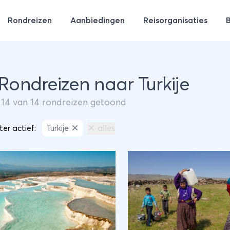
Rondreizen
Aanbiedingen
Reisorganisaties
 Rondreizen naar Turkije
m
14
van
14
rondreizen getoond
lter actief:
Turkije
alles