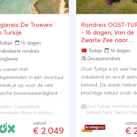
nglereis De Troeven
Rondreis OOST-TU
 Turkije
- 16 dagen; Van de
Zwarte Zee naar
Turkije
10 dagen
Anatolië
Turkije
16 dagen
ndividuele rondreis
Groepsrondreis
inglereis
Oost-Turkije is bij veel m
p samen met
onbekend en wordt wein
ijkgestemden in een avontuur
bereisd. De streek herbe
maak je op voor de vele
prachtige natuur zoals d
nische bezienswaardigheden
omgeving van het intens
Turkije zoals intrigerend
Oost-Turkije, Vanmeer, Ar
stanbul
,
Cappadocië
,
Vanmeer en de besnee
nbul, het feeërieke
Göbekli Tepe, Nemrut Da
amukkale
,
Efeze
,
Kusadasi
berg Ararat. Ontdek dit
padocië, de kalkterrassen
vanaf
vana
belangrijke kruispunt van
 Pamukkale, het antieke
€ 2.049
€ 
culturen tijdens een Oost
ze en de zonnige badplaats