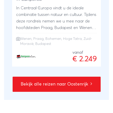
In Centraal-Europa vindt u de ideale
combinatie tussen natuur en cultuur. Tijdens
deze rondreis nemen we u mee naar de
hoofdsteden Praag, Budapest en Wenen.
Verder ontdekken en genieten we van de
Wenen
, Praag, Bohemen, Hoge Tatra, Zuid-
schitterende vergezichten van de Bohemen
Moravië, Budapest
en de Hoge Tatra. Ook de glooiende
vanaf
landschappen van het Tsjechische Zuid-
€ 2.249
Moravië met de indrukwekkende grotten en
kloven doen we aan. Het is hier
onbeschrijflijk mooi!
Bekijk alle reizen naar Oostenrijk