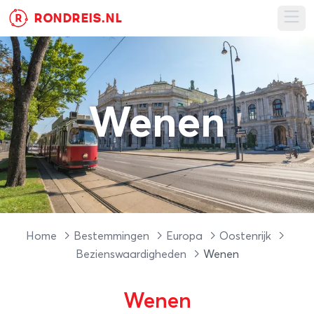
RONDREIS.NL
R
Ope
Wenen
Home
Bestemmingen
Europa
Oostenrijk
Bezienswaardigheden
Wenen
Wenen