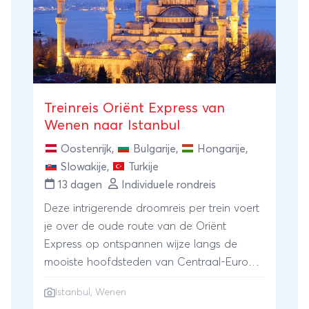
Treinreis Oriënt Express van
Wenen naar Istanbul
Oostenrijk
,
Bulgarije
,
Hongarije
,
Slowakije
,
Turkije
13 dagen
Individuele rondreis
Deze intrigerende droomreis per trein voert
je over de oude route van de Oriënt
Express op ontspannen wijze langs de
mooiste hoofdsteden van Centraal-Europa
en de Balkan. Met overnachtingen aan
Istanbul
,
Wenen
boord én in hotels en meerdere excursies