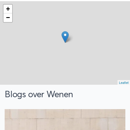
+
−
Leaflet
Blogs over Wenen