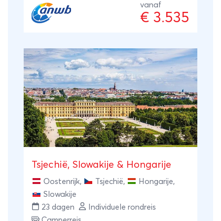
inbegrepen. Terug vlieg je comfortabel met
vanaf
€ 3.535
KLM.
Tsjechië, Slowakije & Hongarije
Oostenrijk
,
Tsjechië
,
Hongarije
,
Slowakije
23 dagen
Individuele rondreis
Camperreis