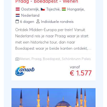
Praag - Boedapest - Wenen
Oostenrijk
,
Tsjechië
,
Hongarije
,
Nederland
6 dagen
Individuele rondreis
Ontdek Midden-Europa per trein! Vanuit
Nederland reis je naar Praag waar je start
met een historische tour, dan naar
Boedapest waar je beide kanten ontdekt,
en je sluit af in Wenen met onder andere
Wenen
, Praag, Boedapest, Schönbrunn Paleis
het Schönbrunn Paleis. Geniet van cultuur,
landschappen en gemak op deze
vanaf
€ 1.577
onvergetelijke reis.