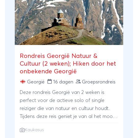
Rondreis Georgië Natuur &
Cultuur (2 weken); Hiken door het
onbekende Georgië
Georgië
16 dagen
Groepsrondreis
Deze rondreis Georgië van 2 weken is
perfect voor de actieve solo of single
reiziger die van natuur en cultuur houdt.
Tijdens deze reis geniet je van al het moois
van het nu nog redelijk onbekende en
Kaukasus
authentieke Georgië. Fascinerende