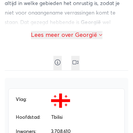
altijd in welke gebieden het onrustig is, zodat je
niet voor onaangename verrassingen komt te
staan. Dat gezegd hebbende is
Georgië
wel
degelijk een fraaie bestemming voor je volgende
Lees meer over Georgië
rondreis
. In de hoofdstad Tbilisi kun je een oude
kathedraal uit de 9e eeuw bezoeken en ook een
aantal fraai aangelegde botanische tuinen. Het
hoogtepunt van Tbilisi is het mooie 13e eeuwse
kasteel.
Buiten Tbilisi kun je in de valleien van het
Caucasus-gebergte prima hiken. Bezoek ook
Vlag:
zeker het Klooster van Gelati, een belangrijk
cultureel centrum waar je verbluffende
Hoofdstad:
Tbilisi
middeleeuwse muurschilderingen vindt. Mede met
Inwoners:
3.708.610