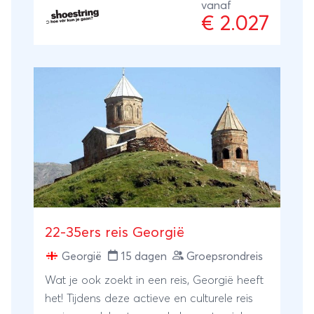
landschappen, besneeuwde bergtoppen,
vanaf
€ 2.027
de Zwarte Zee, oude kerken en culinaire
hoogtepunten zullen niet ontbreken tijdens
deze Georgië reis.Het Kaukasus gebergte
maakt de omgeving uitermate geschikt
voor actieve wandelingen. Gastvrijheid,
bergmeren, lokale wijnproeverijen, oude
dorpjes en adembenemende uitzichten:
deze rondreis Georgië van 2 weken heeft
het allemaal!
22-35ers reis Georgië
Georgië
15 dagen
Groepsrondreis
Wat je ook zoekt in een reis, Georgië heeft
het! Tijdens deze actieve en culturele reis