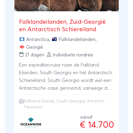
Falklandeilanden, Zuid-Georgië
en Antarctisch Schiereiland
Antarctica
,
Falklandeilanden
,
Georgië
21 dagen
Individuele rondreis
Een expeditiecruise naar de Falkland
Eilanden, South Georgia en het Antarctisch
Schiereiland. South Georgia wordt wel een
Antarctische oase genoemd, vanwege de
enorme aantallen zeevogels en
Falkland Islands, South Georgia, Antarctic
zeezoogdieren die er voorkomen. Tijdens
Peninsula
deze reis kunnen we wel 6 pinguïn soorten
vanaf
aan u voorstellen, samen met enorme
€ 14.700
aantallen pelsrobben en zeeolifanten.