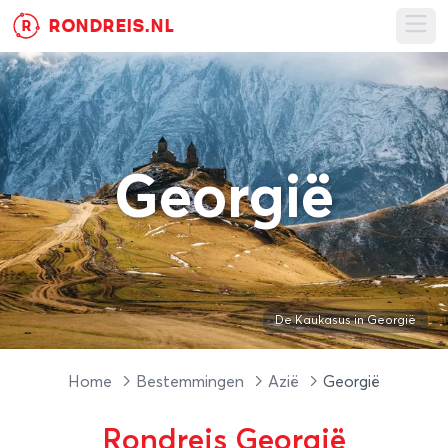
RONDREIS.NL
R
Ope
Georgië
De Kaukasus in Georgië
Home
Bestemmingen
Azië
Georgië
Rondreis Georgië