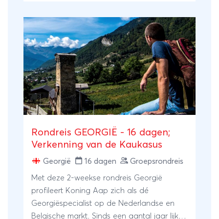
Rondreis GEORGIË - 16 dagen;
Verkenning van de Kaukasus
Georgië
16 dagen
Groepsrondreis
Met deze 2-weekse rondreis Georgië
profileert Koning Aap zich als dé
Georgiëspecialist op de Nederlandse en
Belgische markt. Sinds een aantal jaar lijkt