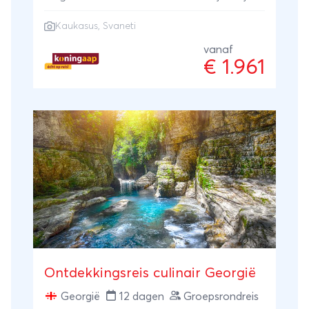
Georgië eindelijk de aandacht te krijgen die
Kaukasus, Svaneti
het verdient. Het bergachtige landschap is
er gevarieerd én overwegend ongerept,
vanaf
€ 1.961
met als climax de regio Svaneti. De
bevolking is vriendelijk en de
bezienswaardigheden zijn talrijk. Een
fascinerend fenomeen: Georgië telt per
100.000 inwoners 51 honderdjarigen!
Ontdek zelf tijdens je Georgië rondreis
waarom je in dit vriendelijke land in de
Kaukasus zoveel extra levensjaren krijgt.
Ontdekkingsreis culinair Georgië
Georgië
12 dagen
Groepsrondreis