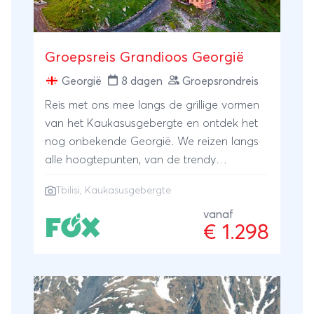
Groepsreis Grandioos Georgië
Georgië
8 dagen
Groepsrondreis
Reis met ons mee langs de grillige vormen
van het Kaukasusgebergte en ontdek het
nog onbekende Georgië. We reizen langs
alle hoogtepunten, van de trendy
hoofdstad Tbilisi en de berglandschappen
Tbilisi, Kaukasusgebergte
met hooggelegen kloosters tot verborgen
grotsteden en de prachtige wijnregio.
vanaf
€ 1.298