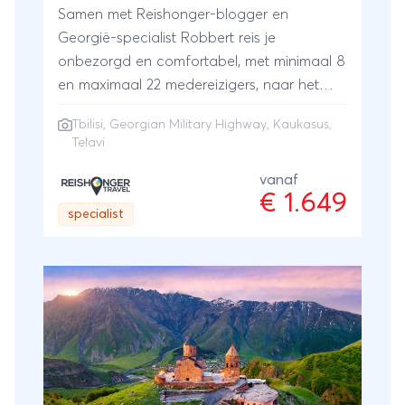
Samen met Reishonger-blogger en
Georgië-specialist Robbert reis je
onbezorgd en comfortabel, met minimaal 8
en maximaal 22 medereizigers, naar het
magisch mooie Georgië! Van het bruisende
Tbilisi, Georgian Military Highway, Kaukasus,
Tbilisi over de Georgian Military Highway
Telavi
naar het beste van de Kaukasus. Beleef
heerlijke kookworkshops met de lokale
vanaf
€ 1.649
bevolking en wijnproeverijen in de
specialist
vruchtbare heuvels rondom Telavi, waar al
sinds mensenheugenis druiven worden
geteeld. En ontdek de pracht en praal van
Georgië met een vleugje brutalisme en
Sovjetgeschiedenis! Als dat je reishonger
niet stilt…