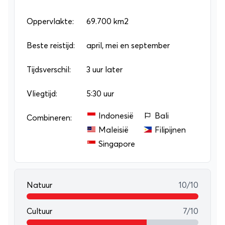
het oog op de veiligheidssituatie is een
individuele
rondreis
Oppervlakte:
of
groepsrondreis
69.700 km2
in Georgië zeker aan
te raden!
Beste reistijd:
april, mei en september
Tijdsverschil:
3 uur later
Vliegtijd:
5:30 uur
Indonesië
Bali
Combineren:
Maleisië
Filipijnen
Singapore
Natuur
10/10
Cultuur
7/10