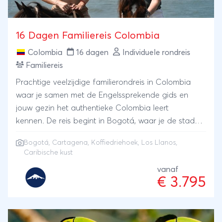
16 Dagen Familiereis Colombia
Colombia
16 dagen
Individuele rondreis
Familiereis
Prachtige veelzijdige familierondreis in Colombia
waar je samen met de Engelssprekende gids en
jouw gezin het authentieke Colombia leert
kennen. De reis begint in Bogotá, waar je de stad
verkent en meer leert over de rijke geschiedenis.
Bogotá
,
Cartagena
,
Koffiedriehoek
, Los Llanos,
Daarna vertrek je naar het noorden. Je brengt een
Caribische kust
bezoek aan Los Llanos waar je het echt
vanaf
cowboygevoel zal krijgen als je verblijft in een van
€ 3.795
de "Hato's" (ranches). Je kunt hier wilde dieren
spotten zoals de capibara's, brulapen,
schildpadden, miereneters en anaconda's. Net als