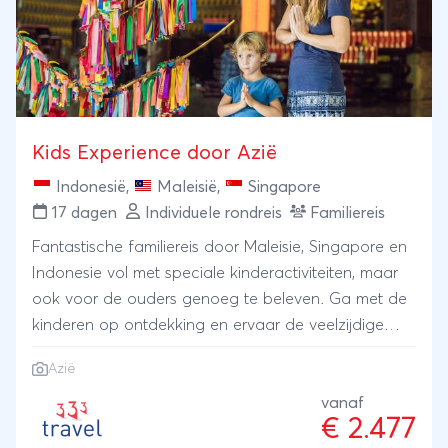
Kids Experience door Azië
Indonesië
,
Maleisië
,
Singapore
17 dagen
Individuele rondreis
Familiereis
Fantastische familiereis door Maleisie, Singapore en
Indonesie vol met speciale kinderactiviteiten, maar
ook voor de ouders genoeg te beleven. Ga met de
kinderen op ontdekking en ervaar de veelzijdige
cultuur, natuur en parelwitte stranden van dit stukje
Azië
Azië.
vanaf
€ 2.477