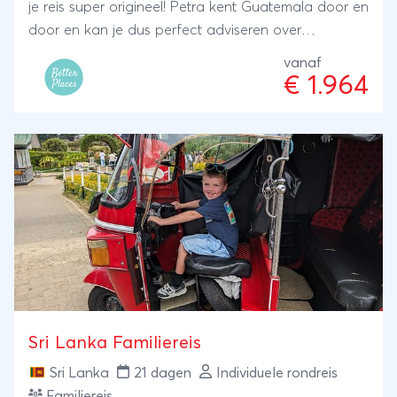
je reis super origineel! Petra kent Guatemala door en
door en kan je dus perfect adviseren over
bijzondere plekjes en authentieke accommodaties.
vanaf
Zij laat je graag kennismaken met de lokale
€ 1.964
bevolking en heeft ook veel ervaring in het
samenstellen van familiereizen. ANVR/SGR
Sri Lanka Familiereis
Sri Lanka
21 dagen
Individuele rondreis
Familiereis