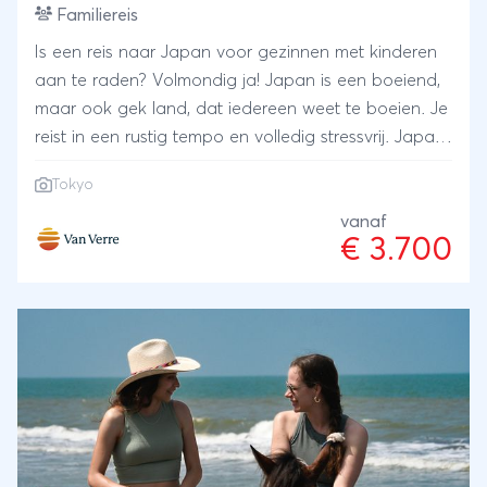
Familiereis
Is een reis naar Japan voor gezinnen met kinderen
aan te raden? Volmondig ja! Japan is een boeiend,
maar ook gek land, dat iedereen weet te boeien. Je
reist in een rustig tempo en volledig stressvrij. Japan
biedt niet alleen cultuur en natuur, maar er zijn ook
Tokyo
leuke themaparken zoals Tokyo Disney. Excursies
zijn niet alleen stadstours langs monumenten, maar
vanaf
€ 3.700
ook leuke hands-on ervaringen. Denk aan
zwaardvechten als een samoerai, je eigen bento
lunchbox maken, onder het eten Nintendo spelen.
Want dat hoort ook allemaal bij Japan!