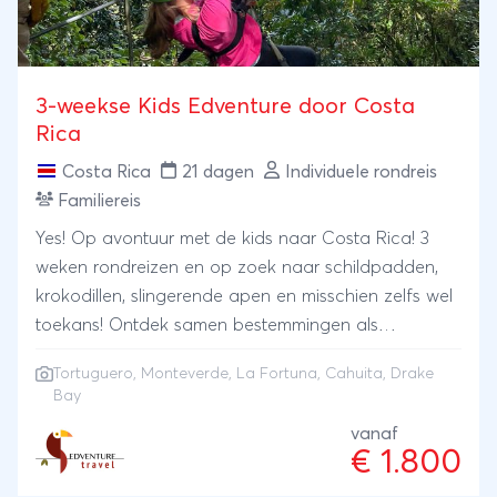
rijke verleden van Marokko. Vanuit Fez rijdt u verder
naar de koningssteden Meknes en Rabat. U eindigt
deze reis in het levendige Marrakech. Naast de
3-weekse Kids Edventure door Costa
koningssteden ontdekt u onderweg ook Volubulis,
Rica
een oude Romeinse stad, en Casablanca, het
Costa Rica
21 dagen
Individuele rondreis
economische hart van het land. Kortom een
Familiereis
gevarieerde reis die u een compleet beeld geeft van
Marokko.
Yes! Op avontuur met de kids naar Costa Rica! 3
weken rondreizen en op zoek naar schildpadden,
krokodillen, slingerende apen en misschien zelfs wel
toekans! Ontdek samen bestemmingen als
Tortuguero, Cahuita, La Fortuna, Monteverde en
Tortuguero
,
Monteverde
,
La Fortuna
, Cahuita, Drake
Drake Bay.
Bay
vanaf
€ 1.800