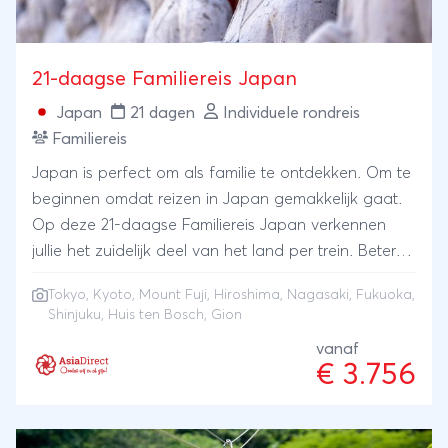
21-daagse Familiereis Japan
Japan
21 dagen
Individuele rondreis
Familiereis
Japan is perfect om als familie te ontdekken. Om te
beginnen omdat reizen in Japan gemakkelijk gaat.
Op deze 21-daagse Familiereis Japan verkennen
jullie het zuidelijk deel van het land per trein. Beter
(en meer ontspannen) kun je niet reizen.Japan is niet
Tokyo
,
Kyoto
,
Mount Fuji
,
Hiroshima
,
Nagasaki
, Fukuoka,
alleen een prachtig land met een rijke cultuur en
Shinjuku, Huis ten Bosch, Gion
oogstrelende natuur, het is ook een veilig en schoon
vanaf
land, met een behulpzame zeer beleefde bevolking.
€ 3.756
Japan is ook perfect voor families omdat het voor
ieder wat wils heeft. Van oude kastelen tot hippe
wijken, van geisha's en shoguns tot de nieuwste