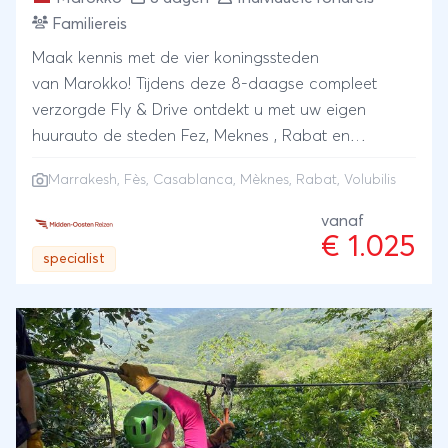
Familiereis
Maak kennis met de vier koningssteden
van Marokko! Tijdens deze 8-daagse compleet
verzorgde Fly & Drive ontdekt u met uw eigen
huurauto de steden Fez, Meknes , Rabat en
Marrakech. Ervaar de smakelijke keuken, fraaie
Marrakesh
,
Fès
,
Casablanca
,
Mèknes
, Rabat, Volubilis
kleuren en mystieke muziek. De middeleeuwse
markten zijn nog steeds even levendig en kleurrijk
vanaf
€ 1.025
als voorheen. Moskeeën, paleizen en mausolea
specialist
vertellen hun verhaal. En op het Djemaa el Fna plein,
het kloppende hart van Marrakech, waant u zich in
een echte 1001 nacht sfeer.Vanuit het prachtige Fez
neemt deze reis u mee op avontuur langs de
koningssteden van Marokko. U gaat op pad met
lokale gidsen en rijdt zelf door het land. Een mooie
combinatie van cultuur, natuur en historische
plekken biedt u een eerste kennismaking met het