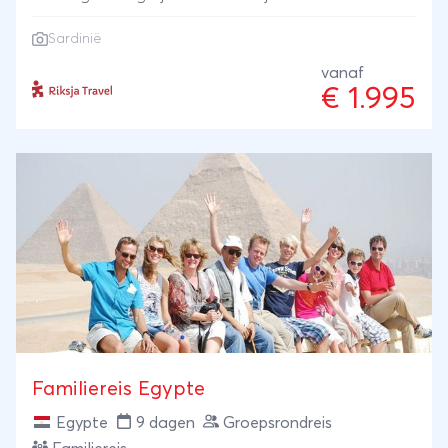
Europa. Slaap op een traditionele boerderij of in
Sardinië
een sfeervol familiehotel met zwembad.
vanaf
€ 1.995
Familiereis Egypte
Egypte
9 dagen
Groepsrondreis