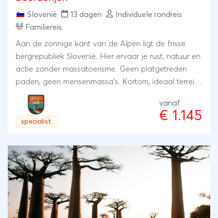
Slovenië
13 dagen
Individuele rondreis
Familiereis
Aan de zonnige kant van de Alpen ligt de frisse
bergrepubliek Slovenië. Hier ervaar je rust, natuur en
actie zonder massatoerisme. Geen platgetreden
paden, geen mensenmassa’s. Kortom, ideaal terrein
voor een typische YUGO Travel reis.Een uniek
vanaf
Sloveens concept zijn de kmetije; gastenboerderijen
€ 1.145
die zich kenmerken door kleinschaligheid,
specialist
authenticiteit en huisgemaakt eten. Voor deze
gezinsrondreis hebben we de vier boerderijen
gekozen die zich vooral onderscheiden door hun
kindvriendelijkheid. Omdat wij deze accommodaties
veel aanbieden, is de kans groot dat je hier nog
andere Nederlandse en Vlaamse families
tegenkomt, wat voor veel kinderen een grote pré is.