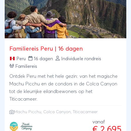
Familiereis Peru | 16 dagen
Peru
16 dagen
Individuele rondreis
Familiereis
Ontdek Peru met het hele gezin: van het magische
Machu Picchu en de condors in de Colca Canyon
tot de kleurrijke eilandbewoners op het
Titicacameer.
Machu Picchu
,
Colca Canyon
,
Titicacameer
vanaf
€ 2.695