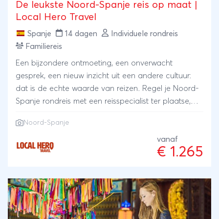
De leukste Noord-Spanje reis op maat |
Local Hero Travel
Spanje
14 dagen
Individuele rondreis
Familiereis
Een bijzondere ontmoeting, een onverwacht
gesprek, een nieuw inzicht uit een andere cultuur:
dat is de echte waarde van reizen. Regel je Noord-
Spanje rondreis met een reisspecialist ter plaatse,
onze local Hero's. Zij wonen er zelf en met hun
Noord-Spanje
ervaring en kennis regelen zij je reis: kleinschalig en
lokaal. Bijzonder toch?
vanaf
€ 1.265