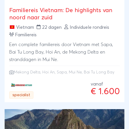
planner pas je hem eenvoudig aan naar jullie eigen
Familiereis Vietnam: De highlights van
tempo en interesses.Reisroute: Edinburgh – De
noord naar zuid
Schotse Hooglanden – Inverness – The Heart of
Scotland
Vietnam
22 dagen
Individuele rondreis
Familiereis
Een complete familiereis door Vietnam met Sapa,
Bai Tu Long Bay, Hoi An, de Mekong Delta en
stranddagen in Mui Ne.
Mekong Delta
,
Hoi An
,
Sapa
,
Mui Ne
, Bai Tu Long Bay
vanaf
€ 1.600
specialist