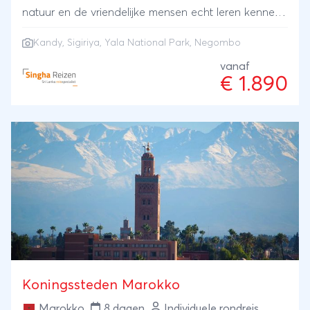
natuur en de vriendelijke mensen echt leren kennen?
Sri Lanka staat ook wel bekend als het land van de
Kandy
,
Sigiriya
,
Yala National Park
,
Negombo
thee, je hebt hier diverse theeplantages en
theefabrieken. Tijdens deze 21-daagse reis kun je
vanaf
€ 1.890
genieten van de hoogtepunten uit de culturele
driehoek en heerlijk ontspannen aan het
strand.HIGHLIGHTS - Verblijf in een echte
theefabriek en kleinschalige hotels - Inclusief
Negombo Lagune boot tour- Overnachting in het
Galle VOC Fort - Bezoek Sigiriya en Kandy -
Jeepsafari in het Yala National Park - Bezoek aan
theeplantage en theefabriek - Thuis lunchen bij
Oma Chooty thuis
Koningssteden Marokko
Marokko
8 dagen
Individuele rondreis