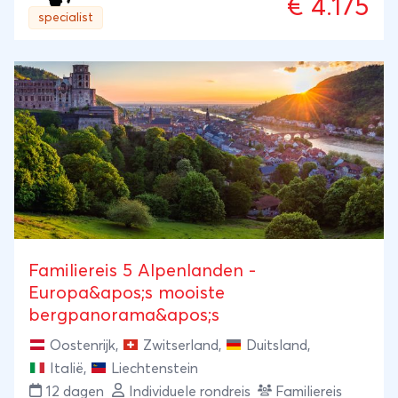
€ 4.175
natuurgebieden van Kenia! En daarnaast meerdere
specialist
dagen ontspannen fietsen tussen giraffen, zebra’s,
gnoes, antilopen en buffels in kleinere wildparken
(Hell’s Gate, Soysambu), altijd veilig en onder de
deskundige begeleiding van onze gids. In onze 4×4
safari-auto ga je op zoek naar groot wild en de Big
Five in beroemde parken zoals de Masai Mara,
Nakuru, Amboseli en Nairobi National Park.
Familiereis 5 Alpenlanden -
Europa&apos;s mooiste
bergpanorama&apos;s
Oostenrijk
,
Zwitserland
,
Duitsland
,
Italië
,
Liechtenstein
12 dagen
Individuele rondreis
Familiereis