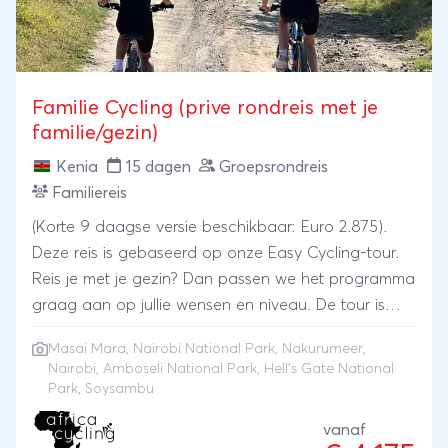
Familie Cycling (prive rondreis met je
familie/gezin)
Kenia
15 dagen
Groepsrondreis
Familiereis
(Korte 9 daagse versie beschikbaar: Euro 2.875).
Deze reis is gebaseerd op onze Easy Cycling-tour.
Reis je met je gezin? Dan passen we het programma
graag aan op jullie wensen en niveau. De tour is
geschikt voor kinderen vanaf ongeveer 9/10 jaar.
Masai Mara
,
Nairobi National Park
,
Nakurumeer
,
Voor jongere kinderen bekijken we graag met jullie
Nairobi
,
Amboseli National Park
,
Hell’s Gate National
de mogelijkheden. Zwembad, wifi, buffet maaltijden,
Park
, Soysambu
kortom, alles voor een ontspannen familiereis. De
vanaf
ultieme wildlife-ervaring in de mooiste