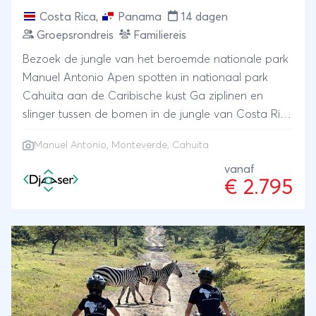
Costa Rica
,
Panama
14 dagen
Groepsrondreis
Familiereis
Bezoek de jungle van het beroemde nationale park
Manuel Antonio Apen spotten in nationaal park
Cahuita aan de Caribische kust Ga ziplinen en
slinger tussen de bomen in de jungle van Costa Rica
Skywalk maken over loopbruggen op 100 meter
Manuel Antonio
,
Monteverde
, Cahuita
hoogte in het nationaal park Monteverde
vanaf
€ 2.795