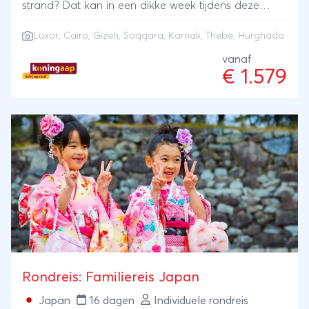
strand? Dat kan in een dikke week tijdens deze
Egypte rondreis. Je bezoekt de enorme piramides
Luxor
,
Caïro
, Gizeh, Saqqara, Karnak, Thebe, Hurghada
van Gizeh en Saqqara, middeleeuwse marktjes en
schitterende musea in Caïro, de grote tempels van
vanaf
€ 1.579
Luxor en Karnak en de mysterieuze dodenstad
Thebe. Ter afsluiting reis je naar de badplaats
Hurghada, aan de Rode Zee, waar je lekker kunt
duiken en snorkelen!
Rondreis: Familiereis Japan
Japan
16 dagen
Individuele rondreis