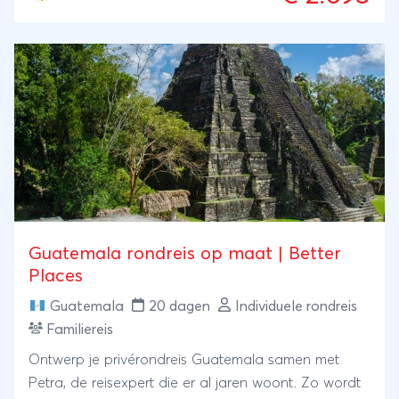
Guatemala rondreis op maat | Better
Places
Guatemala
20 dagen
Individuele rondreis
Familiereis
Ontwerp je privérondreis Guatemala samen met
Petra, de reisexpert die er al jaren woont. Zo wordt