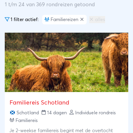
1
t/m
24
van
369
rondreizen getoond
1 filter actief:
Familiereizen
alles
Familiereis Schotland
Schotland
14 dagen
Individuele rondreis
Familiereis
Je 2-weekse familiereis begint met de overtocht