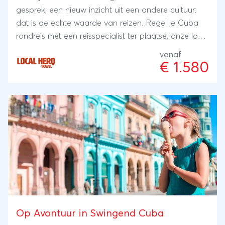
gesprek, een nieuw inzicht uit een andere cultuur:
dat is de echte waarde van reizen. Regel je Cuba
rondreis met een reisspecialist ter plaatse, onze local
Hero's. Zij wonen er zelf en met hun ervaring en
vanaf
kennis regelen zij je reis: kleinschalig en lokaal.
€ 1.580
Bijzonder toch?
Op Avontuur in Swingend Cuba