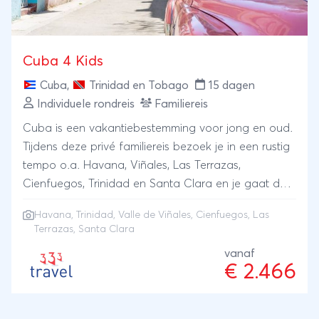
Cuba 4 Kids
Cuba
,
Trinidad en Tobago
15 dagen
Individuele rondreis
Familiereis
Cuba is een vakantiebestemming voor jong en oud.
Tijdens deze privé familiereis bezoek je in een rustig
tempo o.a. Havana, Viñales, Las Terrazas,
Cienfuegos, Trinidad en Santa Clara en je gaat de
natuur in, inclusief een paar leuke excursies.
Havana
,
Trinidad
,
Valle de Viñales
,
Cienfuegos
, Las
Terrazas, Santa Clara
vanaf
€ 2.466