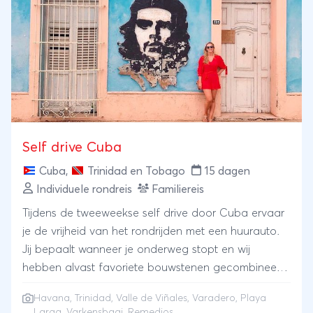
Self drive Cuba
Cuba
,
Trinidad en Tobago
15 dagen
Individuele rondreis
Familiereis
Tijdens de tweeweekse self drive door Cuba ervaar
je de vrijheid van het rondrijden met een huurauto.
Jij bepaalt wanneer je onderweg stopt en wij
hebben alvast favoriete bouwstenen gecombineerd
tot een afwisselende rondreis door Cuba met
Havana
,
Trinidad
,
Valle de Viñales
,
Varadero
, Playa
kinderen. Havana moet je gezien hebben, Viñales is
Larga, Varkensbaai, Remedios