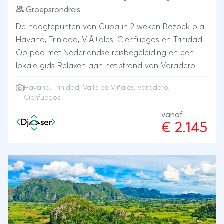
Groepsrondreis
De hoogtepunten van Cuba in 2 weken Bezoek o.a.
Havana, Trinidad, ViÃ±ales, Cienfuegos en Trinidad
Op pad met Nederlandse reisbegeleiding en een
lokale gids Relaxen aan het strand van Varadero
Havana
,
Trinidad
,
Valle de Viñales
,
Varadero
,
Cienfuegos
vanaf
€ 2.145