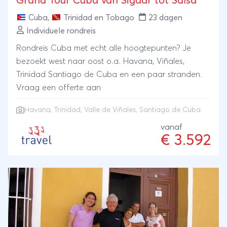
Grand Tour Cuba van Sigaar tot Salsa
Cuba
,
Trinidad en Tobago
23 dagen
Individuele rondreis
Rondreis Cuba met echt alle hoogtepunten? Je
bezoekt west naar oost o.a. Havana, Viñales,
Trinidad Santiago de Cuba en een paar stranden.
Vraag een offerte aan
Havana
,
Trinidad
,
Valle de Viñales
,
Santiago de Cuba
vanaf
€ 3.592