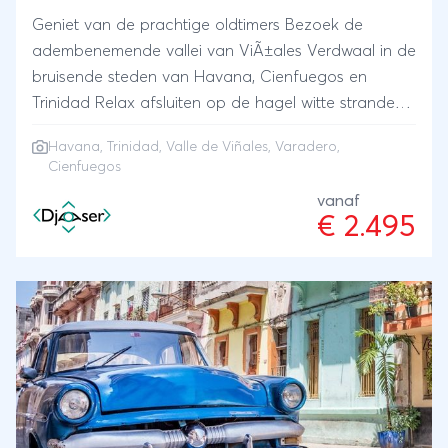
Geniet van de prachtige oldtimers Bezoek de
adembenemende vallei van ViÃ±ales Verdwaal in de
bruisende steden van Havana, Cienfuegos en
Trinidad Relax afsluiten op de hagel witte stranden
van Varadero
Havana
,
Trinidad
,
Valle de Viñales
,
Varadero
,
Cienfuegos
vanaf
€ 2.495