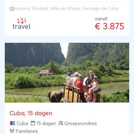
Havana
,
Trinidad
,
Valle de Viñales
,
Santiago de Cuba
vanaf
€ 3.875
Cuba, 15 dagen
Cuba
15 dagen
Groepsrondreis
Familiereis