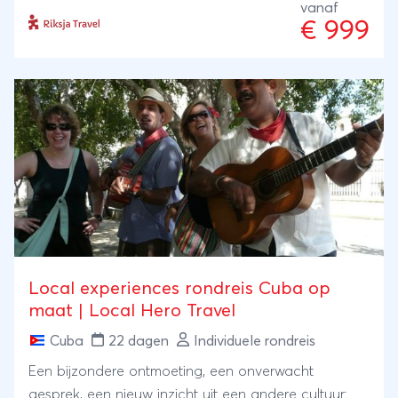
tabaksvelden van Viñales zoals de Cubanen zelf
vanaf
€ 999
doen: op een paard. Karakteristiek Trinidad
ontbreekt niet waarna je je reis afsluit aan de lange
zandstranden van Varadero.
Local experiences rondreis Cuba op
maat | Local Hero Travel
Cuba
22 dagen
Individuele rondreis
Een bijzondere ontmoeting, een onverwacht
gesprek, een nieuw inzicht uit een andere cultuur: