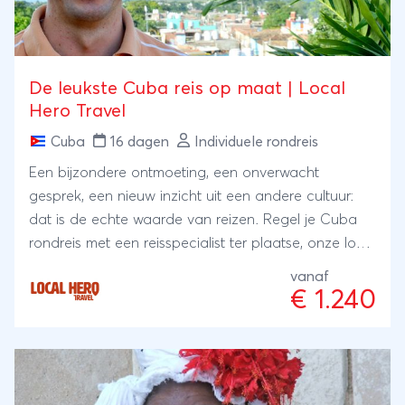
De leukste Cuba reis op maat | Local
Hero Travel
Cuba
16 dagen
Individuele rondreis
Een bijzondere ontmoeting, een onverwacht
gesprek, een nieuw inzicht uit een andere cultuur:
dat is de echte waarde van reizen. Regel je Cuba
rondreis met een reisspecialist ter plaatse, onze local
Hero's. Zij wonen er zelf en met hun ervaring en
vanaf
kennis regelen zij je reis: kleinschalig en lokaal.
€ 1.240
Bijzonder toch?