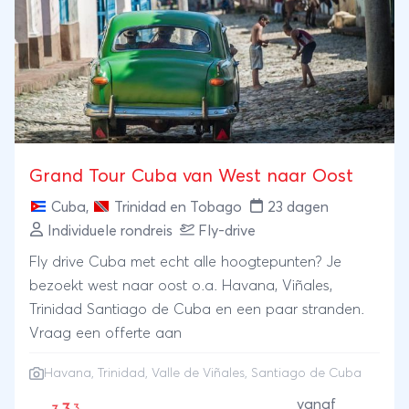
rondreis Cuba!
Grand Tour Cuba van West naar Oost
Cuba
,
Trinidad en Tobago
23 dagen
Individuele rondreis
Fly-drive
Fly drive Cuba met echt alle hoogtepunten? Je
bezoekt west naar oost o.a. Havana, Viñales,
Trinidad Santiago de Cuba en een paar stranden.
Vraag een offerte aan
Havana
,
Trinidad
,
Valle de Viñales
,
Santiago de Cuba
vanaf