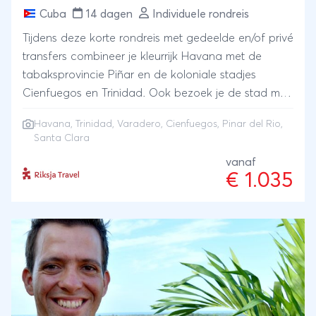
Cuba
14 dagen
Individuele rondreis
Tijdens deze korte rondreis met gedeelde en/of privé
transfers combineer je kleurrijk Havana met de
tabaksprovincie Piñar en de koloniale stadjes
Cienfuegos en Trinidad. Ook bezoek je de stad met
het monument van Che Guevarra in Santa Clara. Je
Havana
,
Trinidad
,
Varadero
,
Cienfuegos
,
Pinar del Rio
,
eindigt deze rondreis Cuba aan de tropische
Santa Clara
stranden van Varadero voor een ontspannen einde
vanaf
van je rondreis west Cuba.
€ 1.035