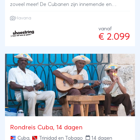
zoveel meer! De Cubanen zijn innemende en
vriendelijke mensen. Het lijkt wel alsof op elke hoek
Havana
van de straat muziek wordt gemaakt. Prachtige
koloniale stadjes, een weelderige natuur en witte
vanaf
€ 2.099
zandstranden met koraalriffen die het geheel
omlijsten. Vooral Havana is indrukwekkend, deels
mooi opgeknapt en deels vervallen, biedt het de
bezoeker tal van musea en een bruisend
nachtleven. Deze rondreis Cuba 2 weken heeft een
ontspannen tempo. Het is moeilijk om niet volledig
gecharmeerd terug te komen van dit tropische
eiland!
Rondreis Cuba, 14 dagen
Cuba
,
Trinidad en Tobago
14 dagen