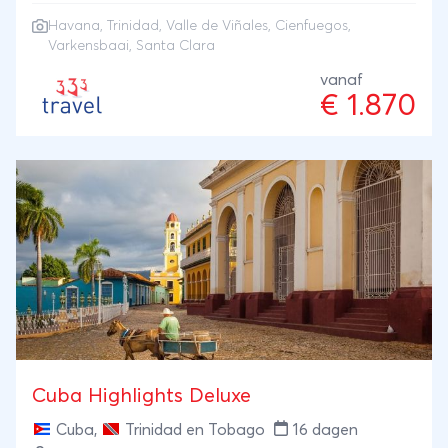
Havana
,
Trinidad
,
Valle de Viñales
,
Cienfuegos
,
Varkensbaai, Santa Clara
vanaf
€ 1.870
Cuba Highlights Deluxe
Cuba
,
Trinidad en Tobago
16 dagen