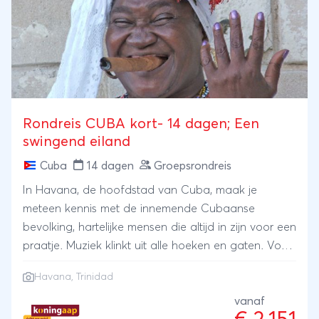
Rondreis CUBA kort- 14 dagen; Een
swingend eiland
Cuba
14 dagen
Groepsrondreis
In Havana, de hoofdstad van Cuba, maak je
meteen kennis met de innemende Cubaanse
bevolking, hartelijke mensen die altijd in zijn voor een
praatje. Muziek klinkt uit alle hoeken en gaten. Voor
je het weet word je uitgenodigd om je heupen los te
Havana
,
Trinidad
gooien in een lokaal muziekcafé. Naast
indrukwekkend Havana bezoek je ook het
vanaf