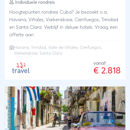
Individuele rondreis
Hoogtepunten rondreis Cuba? Je bezoekt o.a.
Havana, Viñales, Varkensbaai, Cienfuegos, Trinidad
en Santa Clara. Verblijf in deluxe hotels. Vraag een
offerte aan
Havana
,
Trinidad
,
Valle de Viñales
,
Cienfuegos
,
Varkensbaai, Santa Clara
vanaf
€ 2.818