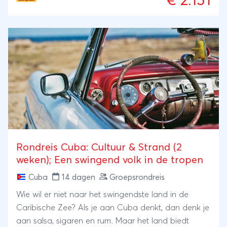
€ 2.151
sfeervolle, Spaans-koloniale Trinidad.
Rondreis Cuba: Cultuur & Strand (2
weken); Een swingend volk in de tropen
Cuba
14 dagen
Groepsrondreis
Wie wil er niet naar het swingendste land in de
Caribische Zee? Als je aan Cuba denkt, dan denk je
aan salsa, sigaren en rum. Maar het land biedt