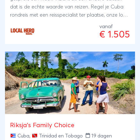
dat is de echte waarde van reizen. Regel je Cuba
rondreis met een reisspecialist ter plaatse, onze local
Hero's. Zij wonen er zelf en met hun ervaring en
vanaf
kennis regelen zij je reis: kleinschalig en lokaal.
€ 1.505
Bijzonder toch?
Riksja’s Family Choice
Cuba
,
Trinidad en Tobago
19 dagen