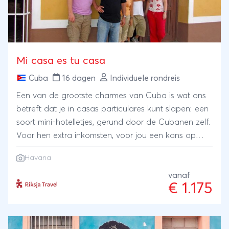
Mi casa es tu casa
Cuba
16 dagen
Individuele rondreis
Een van de grootste charmes van Cuba is wat ons
betreft dat je in casas particulares kunt slapen: een
soort mini-hotelletjes, gerund door de Cubanen zelf.
Voor hen extra inkomsten, voor jou een kans op
persoonlijk contact en een inkijkje in het leven van
Havana
de Cubaan. We hebben onze casas met zorg
uitgezocht. Reis van Havana langs de
vanaf
€ 1.175
hoogtepunten van West- en Midden-Cuba en
eindig met de voeten in het zand aan de Caribische
zee. Je verplaatst je tussen deze plekken met
gedeelde en/of privé transfers.