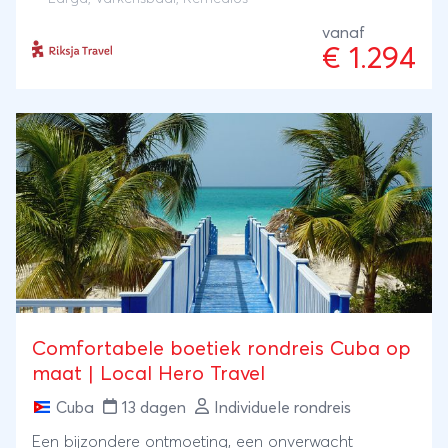
de woonplaats van Cubaanse cowboys, Playa
vanaf
Larga staat bekend om het snorkelen in de
€ 1.294
Varkensbaai, Trinidad laat je het lokale leven kennen
vanuit een bici, Remedios wordt gezien als het
bewaarde geheim van Cuba en Varadero zorgt
voor een tropische afsluiter.
Comfortabele boetiek rondreis Cuba op
maat | Local Hero Travel
Cuba
13 dagen
Individuele rondreis
Een bijzondere ontmoeting, een onverwacht