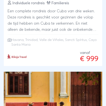
Individuele rondreis
Familiereis
Een complete rondreis door Cuba van drie weken.
Deze rondreis is geschikt voor gezinnen die volop
de tijd hebben om Cuba te verkennen. En niet
alleen de bekende, maar juist ook de onbekende
highlights. Je wisselt swingend Havana af met de
Havana
,
Trinidad
,
Valle de Viñales
, Sancti Spíritus, Cayo
tabaksvelden bij Viñales. Combineer authentiek en
Santa Maria
kleurrijk Trinidad met het minder bekende Sancti
vanaf
Spíritus. Strand? Bij ongerept Cayo Santa Maria.
€ 999