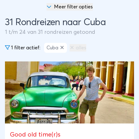
Meer filter opties
31 Rondreizen naar Cuba
1
t/m
24
van
31
rondreizen getoond
1 filter actief:
Cuba
alles
Good old time(r)s