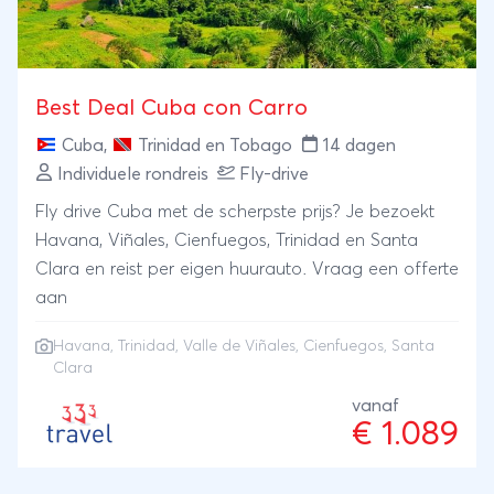
Best Deal Cuba con Carro
Cuba
,
Trinidad en Tobago
14 dagen
Individuele rondreis
Fly-drive
Fly drive Cuba met de scherpste prijs? Je bezoekt
Havana, Viñales, Cienfuegos, Trinidad en Santa
Clara en reist per eigen huurauto. Vraag een offerte
aan
Havana
,
Trinidad
,
Valle de Viñales
,
Cienfuegos
, Santa
Clara
vanaf
€ 1.089