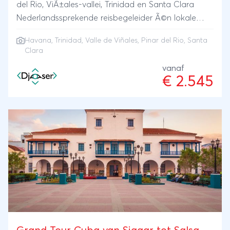
del Rio, ViÃ±ales-vallei, Trinidad en Santa Clara
Nederlandssprekende reisbegeleider Ã©n lokale
fietsgids
Havana
,
Trinidad
,
Valle de Viñales
,
Pinar del Rio
, Santa
Clara
vanaf
€ 2.545