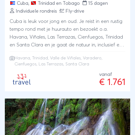
Cuba
,
Trinidad en Tobago
15 dagen
Individuele rondreis
Fly-drive
Cuba is leuk voor jong en oud. Je reist in een rustig
tempo rond met je huurauto en bezoekt o.a.
Havana, Viñales, Las Terrazas, Cienfuegos, Trinidad
en Santa Clara en je gaat de natuur in, inclusief een
paar leuke excursies en strandvakantie in Varadero
Havana
,
Trinidad
,
Valle de Viñales
,
Varadero
,
Cienfuegos
, Las Terrazas, Santa Clara
vanaf
€ 1.761