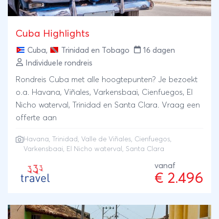
Cuba Highlights
Cuba
,
Trinidad en Tobago
16 dagen
Individuele rondreis
Rondreis Cuba met alle hoogtepunten? Je bezoekt
o.a. Havana, Viñales, Varkensbaai, Cienfuegos, El
Nicho waterval, Trinidad en Santa Clara. Vraag een
offerte aan
Havana
,
Trinidad
,
Valle de Viñales
,
Cienfuegos
,
Varkensbaai, El Nicho waterval, Santa Clara
vanaf
€ 2.496