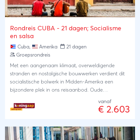
Rondreis CUBA - 21 dagen; Socialisme
en salsa
Cuba
,
Amerika
21 dagen
Groepsrondreis
Met een aangenaam klimaat, overweldigende
stranden en nostalgische bouwwerken verdient dit
socialistische bolwerk in Midden-Amerika een
bijzondere plek in ons reisaanbod. Oude
Amerikaanse sleeën rijden rammelend door de
vanaf
straten, terwijl zwoele salsaritmen je tegemoet
€ 2.603
komen uit de openstaande deuren van sfeervolle
bars. Het eiland ademt een ontspannen sfeer en de
vriendelijke Cubanen hebben altijd tijd voor een
praatje. Beleef dit bijzondere land tijdens deze