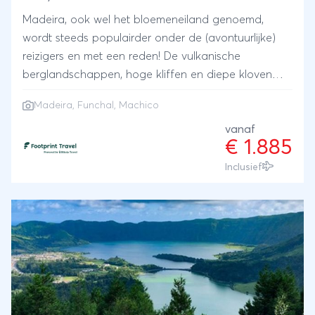
Madeira, ook wel het bloemeneiland genoemd,
wordt steeds populairder onder de (avontuurlijke)
reizigers en met een reden! De vulkanische
berglandschappen, hoge kliffen en diepe kloven
zorgen voor trails met adembenemede uitzichten.
Madeira
, Funchal, Machico
Daarnaast zijn er ook gezellige dorpjes om te
ontdekken. De hoofdstad Funchal is een absolute
vanaf
€ 1.885
must-see. Met zijn historische centrum, kleurrijke
huisjes, botanische tuinen en levendige markten
Inclusief
biedt Funchal een unieke mix van oud en nieuw. Het
hele jaar door is er een mild klimaat, wat het een
ideaal eiland maakt om een actieve reis naartoe te
maken en alle prachtige PR-hikes af te strepen.Er is
dus genoeg te doen op jouw rondreis, en je zult je
geen minuut vervelen! Wil je nog langer genieten
van alles wat Madeira te bieden heeft? Verleng dan
gemakkelijk jouw reis in onze footprint-planner,