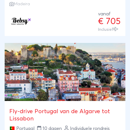
Madeira
vanaf
€ 705
Inclusief
Fly-drive Portugal van de Algarve tot
Lissabon
Portugal
10 dagen
Individuele rondreis