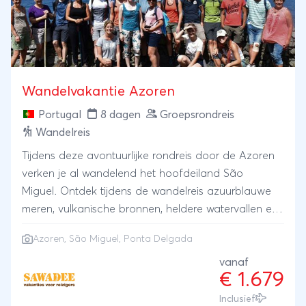
Wandelvakantie Azoren
Portugal
8 dagen
Groepsrondreis
Wandelreis
Tijdens deze avontuurlijke rondreis door de Azoren
verken je al wandelend het hoofdeiland São
Miguel. Ontdek tijdens de wandelreis azuurblauwe
meren, vulkanische bronnen, heldere watervallen en
maak kennis met het lokale wildleven. Met een
Azoren
, São Miguel, Ponta Delgada
beetje geluk zie je tijdens een optionele excursie
immense walvissen uit het water springen. Uiteraard
vanaf
€ 1.679
is er ook voldoende tijd om door de historische
binnenstad van Ponta Delgada te slenteren. Deze
Inclusief