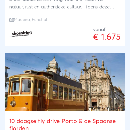
natuur, rust en authentieke cultuur. Tijdens deze
Madeira rondreis ontdek je het eiland via
Madeira
, Funchal
indrukwekkende uitzichtpunten, sfeervolle dorpjes en
levendige wandelroutes langs levada’s. De
vanaf
€ 1.675
hoofdstad Funchal biedt een mix van historie en
gezelligheid. Madeira is rust, avontuur en gastvrijheid
in één. Ga als single of solo reiziger mee op reis met
Shoestring!
10 daagse fly drive Porto & de Spaanse
fjorden