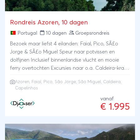
zodat je elk hoekje van dit paradijselijke eiland kunt
verkennen en optimaal kunt genieten van je verblijf.
Rondreis Azoren, 10 dagen
Laat je verrassen door de veelzijdigheid en
schoonheid van Madeira en creëer herinneringen
Portugal
10 dagen
Groepsrondreis
die een leven lang meegaan.Reisroute: Funchal –
Bezoek maar liefst 4 eilanden: Faial, Pico, SÃ£o
Zuid-Madeira – Noord-Madeira – Machico
Jorge & SÃ£o Miguel Speur naar potvissen en
dolfijnen Inclusief binnenlandse vlucht en mooie
ferry overtochten Excursies naar o.a. Caldeira-krater
& Capelinhos-vulkaan
Azoren
, Faial, Pico, São Jorge, São Miguel, Caldeira,
Capelinhos
vanaf
€ 1.995