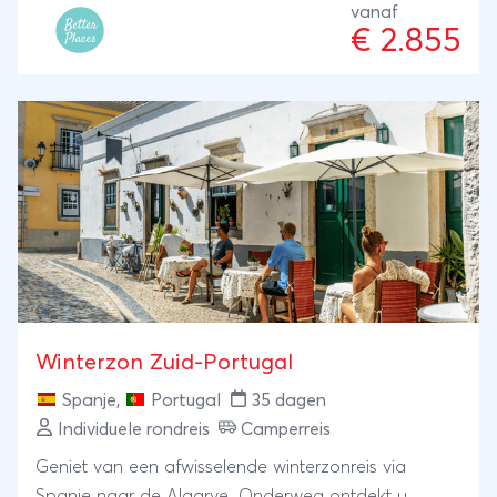
op São Jorge mee voor een dagtour over het eiland
vanaf
€ 2.855
en laat je de mooiste plekjes zien.
Winterzon Zuid-Portugal
Spanje
,
Portugal
35 dagen
Individuele rondreis
Camperreis
Geniet van een afwisselende winterzonreis via
Spanje naar de Algarve. Onderweg ontdekt u