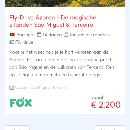
Fly-Drive Azoren - De magische
eilanden São Miguel & Terceira
Portugal
14 dagen
Individuele rondreis
Fly-drive
Voor je het weet heb je je hart verloren aan de
Azoren. Er staat geen maat op de groene pracht
van São Miguel en de vulkanen van Terceira. Reis
op je eigen tempo met een huurauto langs
kratermeren, warmwaterbronnen en
Azoren
, São Miguel, Terceira
adembenemende kustlijnen. Aan alles is gedacht:
vluchten, huurauto en comfortabel verblijf.
vanaf
€ 2.200