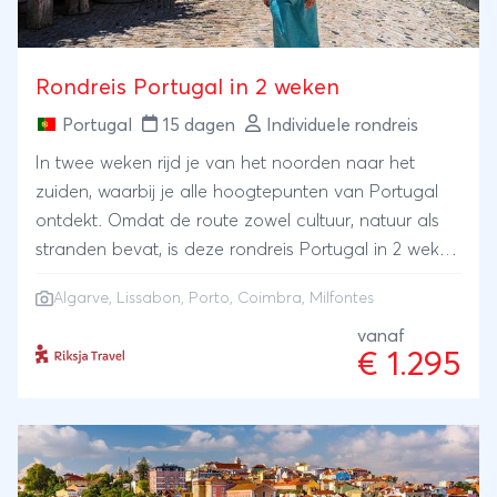
Rondreis Portugal in 2 weken
Portugal
15 dagen
Individuele rondreis
In twee weken rijd je van het noorden naar het
zuiden, waarbij je alle hoogtepunten van Portugal
ontdekt. Omdat de route zowel cultuur, natuur als
stranden bevat, is deze rondreis Portugal in 2 weken
voor iedere reiziger geschikt. De steden Porto,
Algarve
,
Lissabon
,
Porto
,
Coimbra
, Milfontes
Lissabon en Coimbra komen aan bod waar je
cultuur snuift, smult van lokale lekkernijen en mooie
vanaf
€ 1.295
straatjes ontdekt. In Milfontes en langs de Algarve
verken je de mooiste Portugese stranden, waar je de
reis ontspannen afsluit.