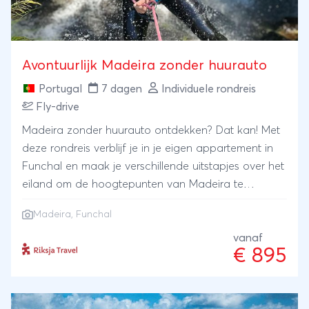
Avontuurlijk Madeira zonder huurauto
Portugal
7 dagen
Individuele rondreis
Fly-drive
Madeira zonder huurauto ontdekken? Dat kan! Met
deze rondreis verblijf je in je eigen appartement in
Funchal en maak je verschillende uitstapjes over het
eiland om de hoogtepunten van Madeira te
verkennen. Beklim de hoogste toppen van het
Madeira
, Funchal
eiland, leer de keuken al fietsend kennen en klim en
klauter door de groene kloven.
vanaf
€ 895