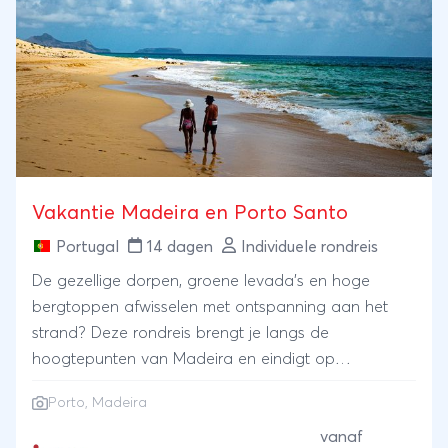
Vakantie Madeira en Porto Santo
Portugal
14 dagen
Individuele rondreis
De gezellige dorpen, groene levada’s en hoge
bergtoppen afwisselen met ontspanning aan het
strand? Deze rondreis brengt je langs de
hoogtepunten van Madeira en eindigt op
buureiland Porto Santo bij een strandresort.
Porto
,
Madeira
Terrasjes pakken, wandelingen en het spotten van
walvissen en dolfijnen tijdens een boottocht.
vanaf