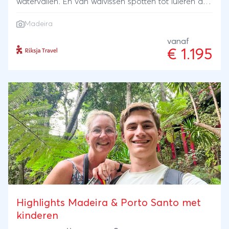
watervallen. En van walvissen spotten tot luieren aan
het zwembad. Dit tropische eiland barst van de
Madeira
fruitbomen en dat vind je terug in de lokale cuisine:
van vis met banaan tot cocktails met passievrucht.
vanaf
€ 1.195
Highlights Madeira & Porto Santo met
kinderen