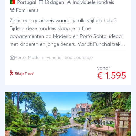
Portugal
13 dagen
Individuele rondreis
Familiereis
Zin in een gezinsreis waarbij je alle vrijheid hebt?
Tijdens deze rondreis slaap je in fijne
appartementen op Madeira en Porto Santo, ideaal
met kinderen en jonge tieners. Vanuit Funchal trek je
eropuit langs levada-wandelingen, ruige kliffen en
Porto
,
Madeira
, Funchal, São Lourenço
het spectaculaire São Lourenço, en ga je walvissen
en dolfijnen spotten op de oceaan. Daarna is het
vanaf
€ 1.595
tijd voor ontspanning op Porto Santo, waar je zo
vanuit je appartement naar het strand wandelt en
per kajak de kust verkent. Een perfecte mix van
actief buiten zijn en relaxed eilandgevoel, helemaal
in je eigen tempo.