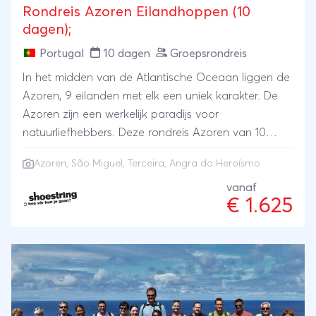
Rondreis Azoren Eilandhoppen (10
dagen);
Portugal
10 dagen
Groepsrondreis
In het midden van de Atlantische Oceaan liggen de
Azoren, 9 eilanden met elk een uniek karakter. De
Azoren zijn een werkelijk paradijs voor
natuurliefhebbers. Deze rondreis Azoren van 10
dagen combineert de eilanden São Miguel en
Azoren
, São Miguel, Terceira, Angra do Heroísmo
Terceira. São Miguel is het grootse eiland van de
Azoren en staat ook wel bekend als het groene
vanaf
€ 1.625
eiland. Terceira was het derde eiland van de Azoren
dat ontdekt werd. Wat Terceira, naast de natuur,
bijzonder maakt is de hoofdstad Angra do
Heroísmo met zijn historische centrum. Ga als single
of solo reiziger mee op reis met Shoestring!