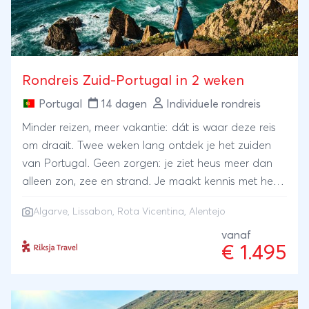
Rondreis Zuid-Portugal in 2 weken
Portugal
14 dagen
Individuele rondreis
Minder reizen, meer vakantie: dát is waar deze reis
om draait. Twee weken lang ontdek je het zuiden
van Portugal. Geen zorgen: je ziet heus meer dan
alleen zon, zee en strand. Je maakt kennis met het
bruisende Lissabon, wandelt eens stukje van de
Algarve
,
Lissabon
, Rota Vicentina, Alentejo
Rota Vicentina, gaat kajakken onder de sterren in
Alentejo en bezoekt drie heel verschillende delen
vanaf
€ 1.495
van Algarve. Je struint door de straten van een
vissersdorp, ontdekt verborgen stranden langs de
kliffenkust en sluit af met languit liggen op brede
zandstranden.