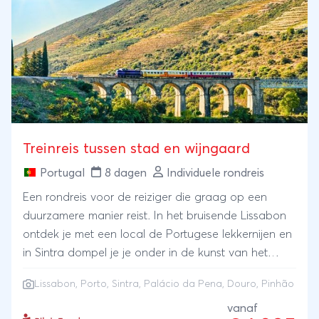
Treinreis tussen stad en wijngaard
Portugal
8 dagen
Individuele rondreis
Een rondreis voor de reiziger die graag op een
duurzamere manier reist. In het bruisende Lissabon
ontdek je met een local de Portugese lekkernijen en
in Sintra dompel je je onder in de kunst van het
beroemde Palacio da Pena. In Porto mag een
Lissabon
,
Porto
, Sintra, Palácio da Pena, Douro, Pinhão
portproeverij niet worden overgeslagen, waarna je
de rondreis afsluit met een boottocht over de Douro
vanaf