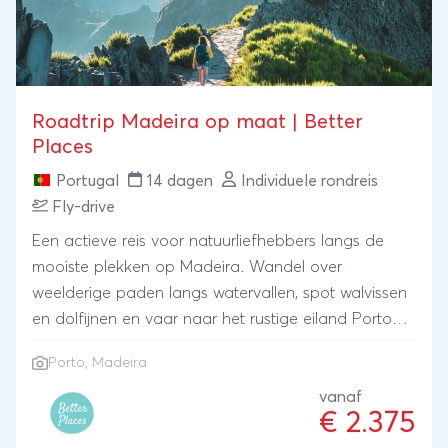
Roadtrip Madeira op maat | Better
Places
Portugal
14 dagen
Individuele rondreis
Fly-drive
Een actieve reis voor natuurliefhebbers langs de
mooiste plekken op Madeira. Wandel over
weelderige paden langs watervallen, spot walvissen
en dolfijnen en vaar naar het rustige eiland Porto
Santo, bekend om zijn gouden stranden. Je
Porto
,
Madeira
overnacht in lokale, kleinschalige accommodaties
en stelt je reis helemaal op op maat samen met
vanaf
€ 2.375
lokale reisexpert Mónica.