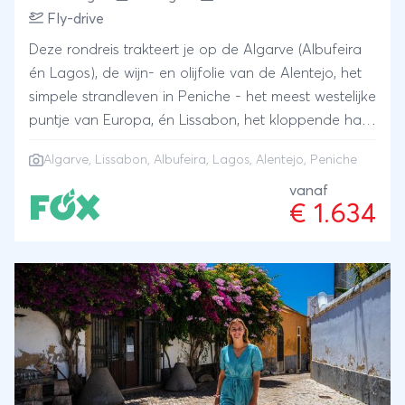
Fly-drive
Deze rondreis trakteert je op de Algarve (Albufeira
én Lagos), de wijn- en olijfolie van de Alentejo, het
simpele strandleven in Peniche - het meest westelijke
puntje van Europa, én Lissabon, het kloppende hart
van Portugal.
Algarve
,
Lissabon
, Albufeira, Lagos, Alentejo, Peniche
vanaf
€ 1.634