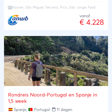
schilderachtige São Jorge en het kleurrijke Faial.
Azoren
, São Miguel, Terceira, Pico, São Jorge, Faial
Vluchten, ferry's en autohuur zijn inbegrepen!
vanaf
€ 4.228
Rondreis Noord-Portugal en Spanje in
1,5 week
Spanje
,
Portugal
11 dagen