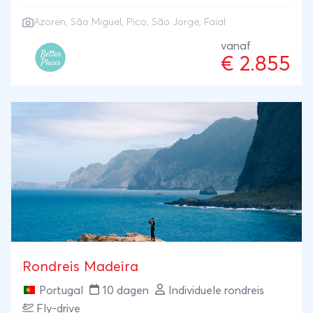
te vinden. Maak een kajaktocht over de kratermeren
Azoren
, São Miguel, Pico, São Jorge, Faial
op São Miguel, proef lokale wijnen op Pico en ga
walvissen en dolfijnen spotten op Faial. ANVR/SGR
vanaf
€ 2.855
Rondreis Madeira
Portugal
10 dagen
Individuele rondreis
Fly-drive