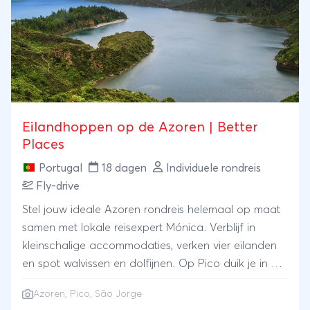
Eilandhoppen op de Azoren | Better
Places
Portugal
18 dagen
Individuele rondreis
Fly-drive
Stel jouw ideale Azoren rondreis helemaal op maat
samen met lokale reisexpert Mónica. Verblijf in
kleinschalige accommodaties, verken vier eilanden
en spot walvissen en dolfijnen. Op Pico duik je in de
wereld van lokale wijnen en bezoek je de langste
Azoren
, Pico, São Jorge
lavatunnel van Portugal. Een lokale gids neemt je