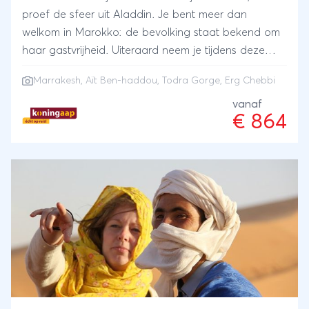
proef de sfeer uit Aladdin. Je bent meer dan
welkom in Marokko: de bevolking staat bekend om
haar gastvrijheid. Uiteraard neem je tijdens deze
rondreis door Marokko de tijd voor een verkenning
Marrakesh
, Aït Ben-haddou, Todra Gorge, Erg Chebbi
van Marrakesh, met haar kleurrijke souks, moskeeën
en paleizen. Je verkent de kasba Aït Ben-haddou,
vanaf
€ 864
de wonderschone Todrakloof en ervaart de Sahara
optimaal tussen de zandduinen van Erg Chebbi.
Ontdek het mooiste van Zuid-Marokko!