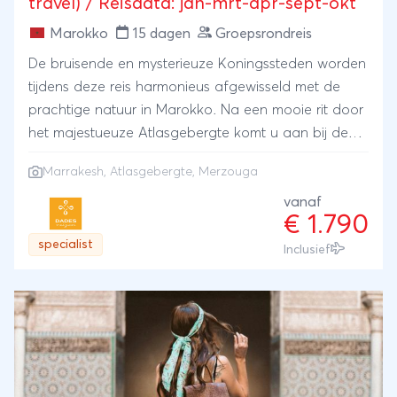
travel) / Reisdata: jan-mrt-apr-sept-okt
Marokko
15 dagen
Groepsrondreis
De bruisende en mysterieuze Koningssteden worden
tijdens deze reis harmonieus afgewisseld met de
prachtige natuur in Marokko. Na een mooie rit door
het majestueuze Atlasgebergte komt u aan bij de
oranje zandduinen van Merzouga. Een
Marrakesh
,
Atlasgebergte
, Merzouga
dromedaristocht (voor de liefhebbers!) en een nacht
onder de sterren in een luxe tentenkamp, begeleid
vanaf
€ 1.790
door Afrikaanse trommels, maken dit tot een
specialist
onvergetelijke ervaring. Via de vallei van de Duizend
Inclusief
Kasbahs bereikt u de laatste Koningsstad
Marrakech. Hier zult u, evenals in de andere
Koningssteden, overnachten in een klein paleisje.
Het reisgezelschap bestaat uit maximaal 12
personen en onder begeleiding van een
Nederlandstalige reisleider. Deze reis is ook