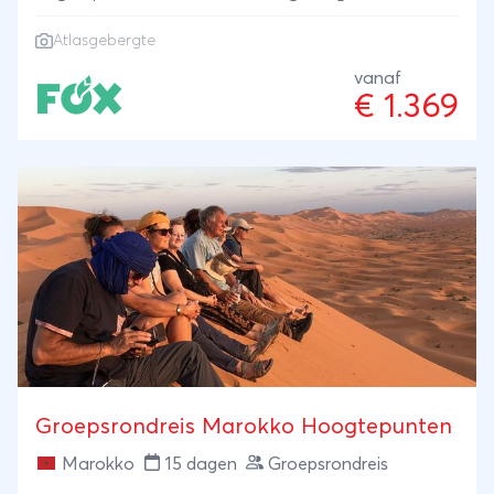
Atlasgebergte
vanaf
€ 1.369
Groepsrondreis Marokko Hoogtepunten
Marokko
15 dagen
Groepsrondreis