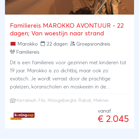
Familiereis MAROKKO AVONTUUR - 22
dagen; Van woestijn naar strand
Marokko
22 dagen
Groepsrondreis
Familiereis
Dit is een familiereis voor gezinnen met kinderen tot
19 jaar. Marokko is zo dichtbij, maar ook zo
exotisch. Je wordt verrast door de prachtige
paleizen, koranscholen en moskeeën in de
levendige souks van de vier koningssteden Rabat,
Marrakesh
,
Fès
,
Atlasgebergte
, Rabat, Meknes
Meknes, Fès en Marrakesh. Geniet tijdens deze
Marokko rondreis van de enorme diversiteit aan
vanaf
€ 2.045
berglandschappen, woestijnen, palmoases en
kusten die het land te bieden heeft. Onderweg
ontmoet je de Berbers in de kleine dorpen van het