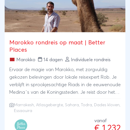
Marokko rondreis op maat | Better
Places
Marokko
14 dagen
Individuele rondreis
Ervaar de magie van Marokko, met zorgvuldig
gekozen belevingen door lokale reisexpert Rob. Je
verblijft in sprookjesachtige Riads in de eeuwenoude
Medina´s van de Koningssteden. Je reist door het
Atlas gebergte, slaapt onder de sterrenhemel in de
Marrakesh
,
Atlasgebergte
, Sahara, Todra, Dades kloven,
Sahara en wandelt door de spectaculaire Todra en
Essaouira
Dades kloven. Via Marrakesh reis je naar het strand
vanaf
van Essaouira voor een ontspannen afsluiting. Rob
€ 1.232