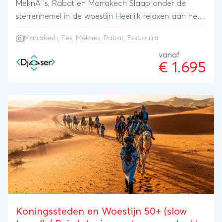
MeknÃ¨s, Rabat en Marrakech Slaap onder de
sterrenhemel in de woestijn Heerlijk relaxen aan het
strand van Essaouira
Marrakesh
,
Fès
,
Mèknes
, Rabat, Essaouira
vanaf
€ 1.695
Koningssteden en Woestijn 50+ (slow