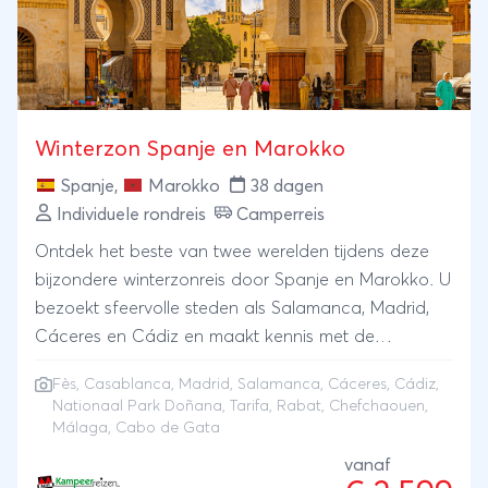
Winterzon Spanje en Marokko
Spanje
,
Marokko
38 dagen
Individuele rondreis
Camperreis
Ontdek het beste van twee werelden tijdens deze
bijzondere winterzonreis door Spanje en Marokko. U
bezoekt sfeervolle steden als Salamanca, Madrid,
Cáceres en Cádiz en maakt kennis met de
indrukwekkende natuur van Nationaal Park Doñana
Fès
,
Casablanca
,
Madrid
, Salamanca, Cáceres, Cádiz,
en de kustgebieden rond Tarifa en Gibraltar. In
Nationaal Park Doñana, Tarifa, Rabat, Chefchaouen,
Marokko ontdekt u koningssteden als Rabat,
Málaga, Cabo de Gata
Casablanca en Fès, wandelt u door het blauwe
vanaf
Chefchaouen en ervaart u de kleurrijke cultuur en