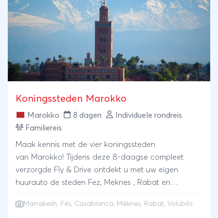
Koningssteden Marokko
Marokko
8 dagen
Individuele rondreis
Familiereis
Maak kennis met de vier koningssteden
van Marokko! Tijdens deze 8-daagse compleet
verzorgde Fly & Drive ontdekt u met uw eigen
huurauto de steden Fez, Meknes , Rabat en
Marrakech. Ervaar de smakelijke keuken, fraaie
Marrakesh
,
Fès
,
Casablanca
,
Mèknes
, Rabat, Volubilis
kleuren en mystieke muziek. De middeleeuwse