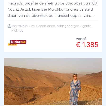
medina’s, proef je de sfeer uit de Sprookjes van 1001
Nacht. Je zult tijdens je Marokko rondreis versteld
staan van de diversiteit aan landschappen, van
donkere cederbossen met Berberapen tot
Marrakesh
,
Fès
,
Casablanca
,
Atlasgebergte
,
Agadir
,
woestijnen met enorme zandduinen en de brede
Mèknes
stranden van Essaouira. Vergeet niet Marokko te
vanaf
proeven. In de vele gezellige restaurantjes worden
€ 1.385
verrukkelijke tajineschotels, lamskebab en
couscousgerechten geserveerd.