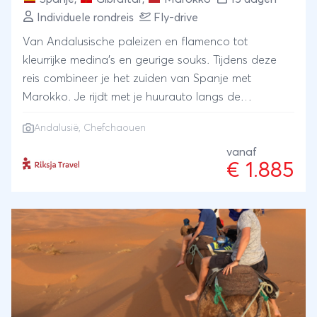
Marrakech- Overnachten in de woestijn- Inclusief
Individuele rondreis
Fly-drive
Prive stadstour in Fez, Marrakech- Ballonvaart over
Van Andalusische paleizen en flamenco tot
Marrakech mogelijk
kleurrijke medina’s en geurige souks. Tijdens deze
reis combineer je het zuiden van Spanje met
Marokko. Je rijdt met je huurauto langs de
hoogtepunten van Andalusië, steekt de Straat van
Andalusië, Chefchaouen
Gibraltar over en reist vervolgens per bus en trein
verder naar Chefchaouen, Fès en Marrakech. Met
vanaf
€ 1.885
lokale gidsen ontdek je de cultuur, tradities en
smaken van twee landen die verrassend dicht bij
elkaar liggen.