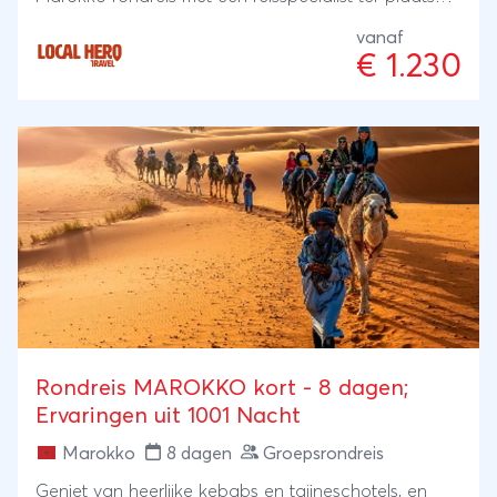
onze local Hero's. Zij wonen er zelf en met hun
vanaf
ervaring en kennis regelen zij je reis: kleinschalig en
€ 1.230
lokaal. Bijzonder toch?
Rondreis MAROKKO kort - 8 dagen;
Ervaringen uit 1001 Nacht
Marokko
8 dagen
Groepsrondreis
Geniet van heerlijke kebabs en tajineschotels, en