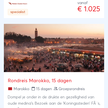
markten zijn nog steeds even levendig en kleurrijk
vanaf
€ 1.025
als voorheen. Moskeeën, paleizen en mausolea
specialist
vertellen hun verhaal. En op het Djemaa el Fna plein,
het kloppende hart van Marrakech, waant u zich in
een echte 1001 nacht sfeer.Vanuit het prachtige Fez
neemt deze reis u mee op avontuur langs de
koningssteden van Marokko. U gaat op pad met
lokale gidsen en rijdt zelf door het land. Een mooie
combinatie van cultuur, natuur en historische
plekken biedt u een eerste kennismaking met het
rijke verleden van Marokko. Vanuit Fez rijdt u verder
naar de koningssteden Meknes en Rabat. U eindigt
deze reis in het levendige Marrakech. Naast de
Rondreis Marokko, 15 dagen
koningssteden ontdekt u onderweg ook Volubulis,
Marokko
15 dagen
Groepsrondreis
een oude Romeinse stad, en Casablanca, het
economische hart van het land. Kortom een
Dompel je onder in de drukte en gezelligheid van
gevarieerde reis die u een compleet beeld geeft van
oude medina's Bezoek aan de 'Koningssteden' FÃ¨s,
Marokko.