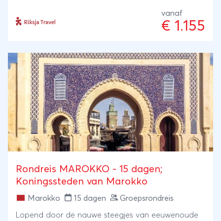
kookt je eigen tajine, fietst samen door de stad van
Marrakech en leert het land echt kennen via de
vanaf
€ 1.155
lokale bevolking.
Rondreis MAROKKO - 15 dagen;
Koningssteden van Marokko
Marokko
15 dagen
Groepsrondreis
Lopend door de nauwe steegjes van eeuwenoude