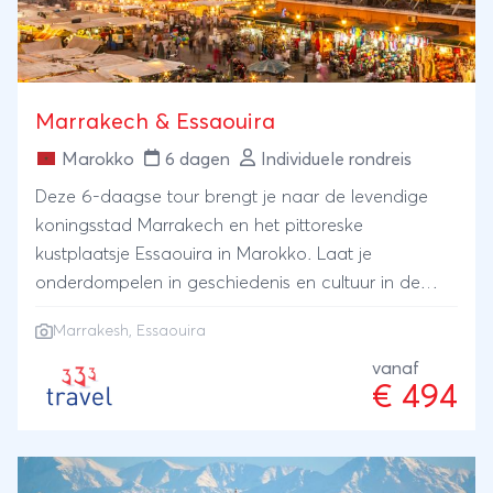
fantastische reis voor mensen die houden van de
combi natuur en cultuur en en voor degenen die de
reis naar de bestemming als vakantie beschouwen.
Zowel Andalusië als Marokko staan garant voor een
Marrakech & Essaouira
unieke belevenis van een grandioze, fascinerende
cultuur en natuur. De wandelingen vertrekken
Marokko
6 dagen
Individuele rondreis
dagelijks vanuit de ecolodge en worden begeleid
Deze 6-daagse tour brengt je naar de levendige
door een Marokkaanse en Nederlandse gids. Je
koningsstad Marrakech en het pittoreske
keert iedere dag terug naar het verblijf in Zawyat
kustplaatsje Essaouira in Marokko. Laat je
Oulmi, voor een heerlijk diner en een fijn bed.Na een
onderdompelen in geschiedenis en cultuur in de
week worden we via een mooie route door het
levendige souk alvorens je kunt ontspannen op het
gebergte teruggebracht naar Marrakesh. Vanaf
Marrakesh
, Essaouira
strand van Essaouira.
Marrakesh vlieg je terug naar Nederland. Vanaf
vanaf
Marrakesh kun je per trein en boot via een
€ 494
gedeeltelijk andere route terug naar Rotterdam, met
een overnachting in Tavira en in Barcelona.