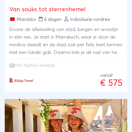
Van souks tot sterrenhemel
Marokko
6 dagen
Individuele rondreis
Ervaar de afwisseling van stad, bergen en woestijn
in één reis. Je start in Marrakech, waar je door de
medina dwaalt en de stad ook per fiets leert kennen
met een lokale gids. Daarna trek je de rust van het
Atlasgebergte in en wandel je langs Berberdorpen
Imlil, Agafay-woestijn
en groene valleien rond Imlil. Je sluit af in de
Agafay–woestijn, waar je slaapt in een comfortabel
vanaf
€ 575
kamp en onder de sterren je reis een bijzonder
einde geeft.