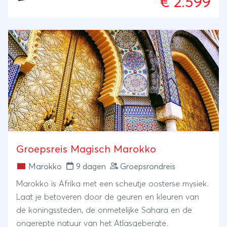
€ 2.599
gastvrijheid van het land. Op de terugweg geniet u
van de hoogtepunten van Andalusië, met onder
meer Málaga en het ruige natuurgebied Cabo de
Gata. Een afwisselende reis vol cultuur, natuur,
historie en winterse zon.
Groepsreis Magisch Marokko
Marokko
9 dagen
Groepsrondreis
Marokko is Afrika met een scheutje oosterse mysiek.
Laat je betoveren door de geuren en kleuren van
de koningssteden, de onmetelijke Sahara en de
ongerepte natuur van het Atlasgebergte.