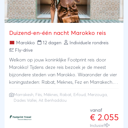
beschikbaar als een individuele rondreis (gehele
jaar). Reisdata groepsreis: check onze website voor
de actuele data en beschikbaarheid
Duizend-en-één nacht Marokko reis
Marokko
12 dagen
Individuele rondreis
Fly-drive
Welkom op jouw koninklijke Footprint reis door
Marokko! Tijdens deze reis bezoek je de meest
bijzondere steden van Marokko. Waaronder de vier
koningssteden: Rabat, Meknes, Fez en Marrakech.
Tijdens jouw rondreis maak je echt kennis met de
Marrakesh
,
Fès
,
Mèknes
, Rabat, Erfoud, Merzouga,
cultuur en de mooiste plekjes van Marokko. Je zal
Dades Vallei, Ait Benhaddou
blijven slapen in de aller gaafste accomodaties, van
vanaf
prachtige riads tot aan een kamp midden in de
€ 2.055
woestijn. Bezoek populaire highlights, zoals de Bab
Inclusief
Mansour-poort, het Mausoleum van Moulay Ismail,