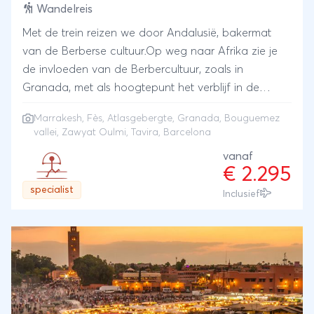
Wandelreis
Met de trein reizen we door Andalusië, bakermat
van de Berberse cultuur.Op weg naar Afrika zie je
de invloeden van de Berbercultuur, zoals in
Granada, met als hoogtepunt het verblijf in de
Touda Ecolodge. Per boot bereiken we de poort
Marrakesh
,
Fès
,
Atlasgebergte
, Granada, Bouguemez
van Afrika naar het prachtige Marokko met zijn
vallei, Zawyat Oulmi, Tavira, Barcelona
sprookjesachtige koningssteden met talloze
vanaf
paleizen, moskeeën, medina’s en soeks. steden Fez
€ 2.295
en Marrakesh zijn meer dan de moeite waard voor
specialist
Inclusief
een bezoek. De Bouguemez vallei wordt door velen
gezien als de mooiste vallei van Marokko.Vanuit een
comfortabele ecologische lodge in de Bouguemez
vallei in het Atlasgebergte kun je al wandelend
genieten van de verbazingwekkende natuur en
ontmoetingen met de authentieke dorpen en
gastvrije bevolking op het platteland. Een