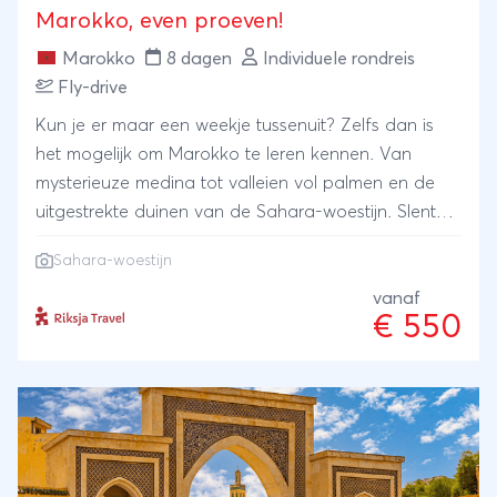
Marokko, even proeven!
Marokko
8 dagen
Individuele rondreis
Fly-drive
Kun je er maar een weekje tussenuit? Zelfs dan is
het mogelijk om Marokko te leren kennen. Van
mysterieuze medina tot valleien vol palmen en de
uitgestrekte duinen van de Sahara-woestijn. Slenter
in Marrakech door de overdekte souks langs
Sahara-woestijn
gekleurde kruidentorens en verse dadels. Met de
huurauto rijd je over het ruige Atlasgebergte met zijn
vanaf
€ 550
besneeuwde toppen naar kilometerslange groene
palmoases. Als een heuse bedoeïen slof je met een
kameel naar je tentenkamp voor een overnachting
in de Sahara.