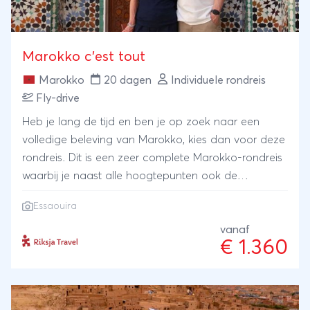
Marokko c’est tout
Marokko
20 dagen
Individuele rondreis
Fly-drive
Heb je lang de tijd en ben je op zoek naar een
volledige beleving van Marokko, kies dan voor deze
rondreis. Dit is een zeer complete Marokko-rondreis
waarbij je naast alle hoogtepunten ook de
onontdekte delen van het land gaat zien. Per
Essaouira
huurauto verken je ruig gebergte met vruchtbare
valleien. Had je gedacht dat Marokko zo groen kon
vanaf
€ 1.360
zijn? In Agadir geniet je van zon, zee en strand en in
het romantische vissersdorpje Essaouira proef je de
vangst van de dag.