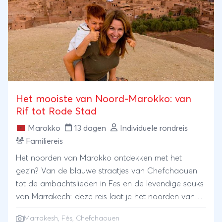
Het mooiste van Noord-Marokko: van
Rif tot Rode Stad
Marokko
13 dagen
Individuele rondreis
Familiereis
Het noorden van Marokko ontdekken met het
gezin? Van de blauwe straatjes van Chefchaouen
tot de ambachtslieden in Fes en de levendige souks
van Marrakech: deze reis laat je het noorden van
Marokko ervaren met een mix van auto en trein. Je
Marrakesh
,
Fès
, Chefchaouen