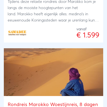
Tijdens deze relaxte rondreis door Marokko kom je
langs de mooiste hoogtepunten van het
land. Marokko heeft eigenlijk alles: medina's in
eeuwenoude Koningssteden waar je urenlang kunt
ronddwalen, berglandschappen waar je prachtig
vanaf
kunt wandelen, of weg dromen in de rode woestijn
€ 1.599
en witte kuststeden. En dat allemaal op slechts een
paar uur vliegen.
Rondreis Marokko Woestijnreis, 8 dagen