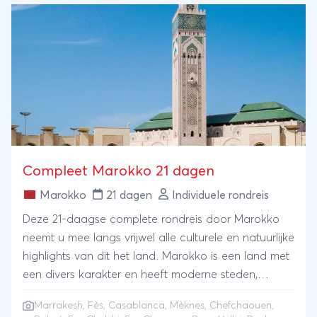
Compleet Marokko 21 dagen
Marokko
21 dagen
Individuele rondreis
Deze 21-daagse complete rondreis door Marokko
neemt u mee langs vrijwel alle culturele en natuurlijke
highlights van dit het land. Marokko is een land met
een divers karakter en heeft moderne steden,
uitgestrekte woestijnvlaktes en hoge bergtoppen.
Marrakesh
,
Fès
,
Casablanca
,
Mèknes
, Chefchaouen,
Tijdens deze reis komt u in aanraking met alle