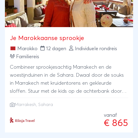
Je Marokkaanse sprookje
Marokko
12 dagen
Individuele rondreis
Familiereis
Combineer sprookjesachtig Marrakech en de
woestijnduinen in de Sahara. Dwaal door de souks
in Marrakech met kruidentorens en gekleurde
sloffen. Stuur met de kids op de achterbank door
bergweggetjes, groene palmoases en langs
Marrakesh
, Sahara
eeuwenoude kasbahs om aan te komen in de
woestijn. Hobbel op de rug van een kameel en rol
vanaf
€ 865
zo de tent in voor een nacht onder de sterren.