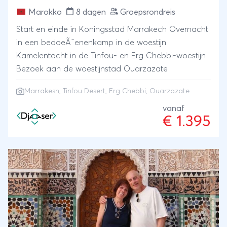
Marokko
8 dagen
Groepsrondreis
Start en einde in Koningsstad Marrakech Overnacht
in een bedoeÃ¯enenkamp in de woestijn
Kamelentocht in de Tinfou- en Erg Chebbi-woestijn
Bezoek aan de woestijnstad Ouarzazate
Marrakesh
, Tinfou Desert, Erg Chebbi, Ouarzazate
vanaf
€ 1.395