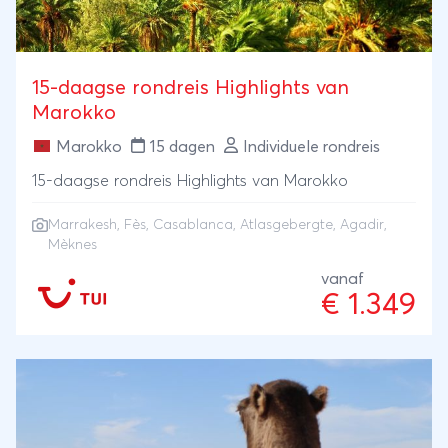
15-daagse rondreis Highlights van
Marokko
Marokko
15 dagen
Individuele rondreis
15-daagse rondreis Highlights van Marokko
Marrakesh
,
Fès
,
Casablanca
,
Atlasgebergte
,
Agadir
,
Mèknes
vanaf
€ 1.349