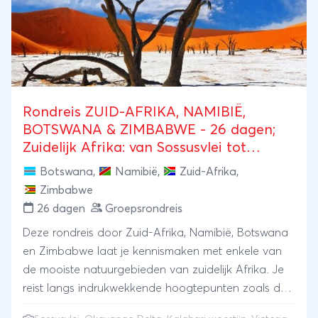
Rondreis ZUID-AFRIKA, NAMIBIË,
BOTSWANA & ZIMBABWE - 26 dagen;
Zuidelijk Afrika: van Sossusvlei tot
Victoriawatervallen
Botswana
,
Namibië
,
Zuid-Afrika
,
Zimbabwe
26 dagen
Groepsrondreis
Deze rondreis door Zuid-Afrika, Namibië, Botswana
en Zimbabwe laat je kennismaken met enkele van
de mooiste natuurgebieden van zuidelijk Afrika. Je
reist langs indrukwekkende hoogtepunten zoals de
Victoriawatervallen in Zimbabwe, de uitgestrekte