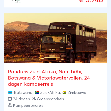
€ 3.748
verblijf in de ongerepte Okavango Delta op u
wachten. U overnacht op sfeervolle campings
midden in de natuur en beleeft Afrika van heel
dichtbij. Doordat de reis eindigt in Maun geniet u
optimaal van de laatste dagen in Botswana en sluit
u deze onvergetelijke safari ontspannen af.
Rondreis Zuid-Afrika, NamibiÃ«,
Botswana & Victoriawatervallen, 24
dagen kampeerreis
Botswana
,
Zuid-Afrika
,
Zimbabwe
24 dagen
Groepsrondreis
Kampeerrondreis