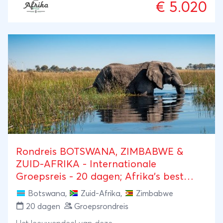
midden in de bush van Khwai en gaan we op safari
€ 5.020
in Moremi Game Reserve en Savuti. De tent wordt
voor u opgezet inclusief bed met linnen en uiteraard
worden de maaltijden voor u bereid. Afhankelijk van
het seizoen wordt de migratie van wilde dieren
gevolgd. Val in slaap met het geluid van de hyena's,
het brullen van een leeuw, of het diepe geknor van
een half ondergedoken nijlpaard. Na dit avontuur
rijden we via Makgadikgadi Salt Pans en Chobe
naar het immense Victoria Falls en vervolgen we via
Hwange en Matobo Hills de reis weer terug naar
Johannesburg.
Rondreis BOTSWANA, ZIMBABWE &
ZUID-AFRIKA - Internationale
Groepsreis - 20 dagen; Afrika's best
bewaarde geheim
Botswana
,
Zuid-Afrika
,
Zimbabwe
20 dagen
Groepsrondreis