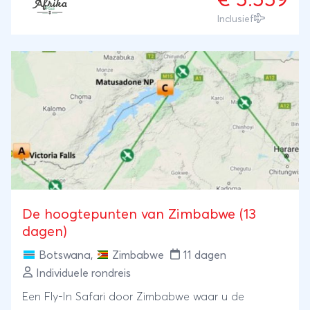
€ 5.559
Genietend van de sterrenhemel in Makgadikgadi
Inclusief
Salt Pans bezoekt u de machtige Victoria
watervallen in Zimbabwe. In het Matobo National
Park kunt u te voet op zoek gaan naar neushoorns.
U logeert veelal op unieke en soms afgelegen
locaties waar niet iedere groepsreis komt. Een ware
ontdekkingsreis dus door Zuidelijke Afrika.
De hoogtepunten van Zimbabwe (13
dagen)
Botswana
,
Zimbabwe
11 dagen
Individuele rondreis
Een Fly-In Safari door Zimbabwe waar u de