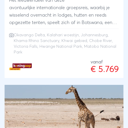
Het leeuwendeel van deze
avontuurlijke internationale groepsreis, waarbij je
wisselend overnacht in lodges, hutten en reeds
opgezette tenten, speelt zich af in Botswana, een
van de meest spectaculaire bestemmingen van
Okavango Delta
,
Kalahari woestijn
,
Johannesburg
,
Afrika. Botswana bestaat voor een groot deel uit de
Khama Rhino Sanctuary, Khwai gebied, Chobe River,
Kalahari, een halfwoestijn die zich ook over de
Victoria Falls, Hwange National Park, Matobo National
buurlanden uitstrekt. In dit ruige landschap ga je op
Park
zoek naar witte en zwarte neushoorns in het Khama
vanaf
Rhino Sanctuary. Je verblijft twee dagen in de
€ 5.769
Okavangodelta, de grootste binnenlandse delta ter
wereld en een waar paradijs voor natuurliefhebbers.
Je verkent de delta wandelend en in traditionele
kano’s, mokoro’s, onder begeleiding van gidsen die
zijn opgegroeid in het gebied. Het 5-daagse
avontuur met 4x4 open jeeps in het Khwai gebied is
een onvergetelijk avontuur. Je maakt de hele dag
game drives en kampeert midden in de natuur.