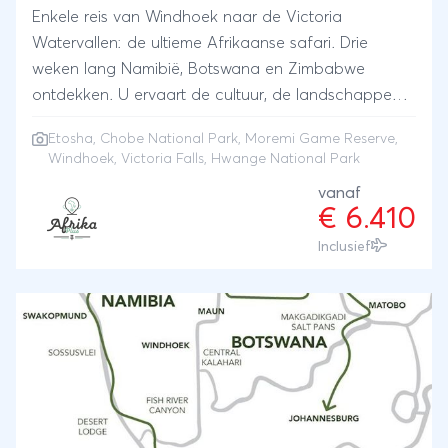
Enkele reis van Windhoek naar de Victoria
Watervallen: de ultieme Afrikaanse safari. Drie
weken lang Namibië, Botswana en Zimbabwe
ontdekken. U ervaart de cultuur, de landschappen
en de wilde dieren van Zuidelijk Afrika terwijl u
Etosha
,
Chobe National Park
,
Moremi Game Reserve
,
verblijft in comfortabele lodges of tented camps.
Windhoek, Victoria Falls, Hwange National Park
Beleef de schoonheid van het ongerepte Afrika
vanaf
tijdens deze onvergetelijke lodge safari. Bekende
€ 6.410
nationale parken zoals Etosha in Namibië, Chobe en
Inclusief
Moremi in Botswana en Hwange in Zimbabwe
worden aangedaan. Als bonus mag u de reis
eindigen in het kleine maar bruisende stadje Victoria
Falls met de befaamde watervallen.