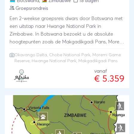
Botswana
,
Zimbabwe
18 dagen
Groepsrondreis
Een 2-weekse groepsreis dwars door Botswana met
een uitstap naar Hwange National Park in
Zimbabwe. In Botswana bezoekt u de absolute
hoogtepunten zoals de Makgadikgadi Pans, Moremi
Game Reserve, Okavango Delta en natuurlijk Chobe
Okavango Delta
,
Chobe National Park
,
Moremi Game
National Park. Een comfortabele safari met
Reserve
, Hwange National Park, Makgadikgadi Pans
maximaal 12 deelnemers door Botswana &
vanaf
Zimbabwe met een aaneenschakeling van
€ 5.359
hoogtepunten. Overnachtingen vinden plaats in
sfeervolle chalets of permanente tented camps
welke speciaal geselecteerd zijn op de bijzondere
ligging zoals in een National Park of gelegen zijn
aan een rivier.