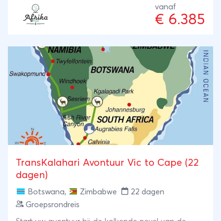
neushoorns van dichtbij willen zien? Dit is uw kans in
vanaf
het unieke Matobo Hills, een prachtige omgeving
€ 6.385
met veel rotsformaties. U maakt een dagexcursie
over de Ntwetwe Pan (onderdeel van Makgadikgadi
Pan). Via Maun eindigt de reis in Moremi gebied
waar u niet alleen per traditionele kano (mokoro) de
uitlopers van de Okavango Delta ontdekt maar ook
gamedrives maakt door het Moremi Game Reserve.
Met recht dus een echte expeditie reis door
Botswana en Zimbabwe.
TransKalahari Avontuur Vic to Cape (22
dagen)
Botswana
,
Zimbabwe
22 dagen
Groepsrondreis