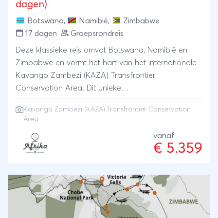
dagen)
Botswana
,
Namibië
,
Zimbabwe
17 dagen
Groepsrondreis
Deze klassieke reis omvat Botswana, Namibië en
Zimbabwe en vormt het hart van het internationale
Kavango Zambezi (KAZA) Transfrontier
Conservation Area. Dit unieke
samenwerkingsverband tussen meerdere landen is
Kavango Zambezi (KAZA) Transfrontier Conservation
opgezet om een groot netwerk van met elkaar
Area
verbonden natuurgebieden te creëren, met vrije
vanaf
migratieroutes voor wilde dieren zoals olifanten,
€ 5.359
buffels en antilopen. U reist door een van de meest
ongerepte safarigebieden van zuidelijk Afrika en
verblijft in prachtige, comfortabele lodges die een
ideale uitvalsbasis vormen voor safari's, boottochten
en natuurbeleving. Deze reis combineert
indrukwekkende landschappen, rijke wildlife-