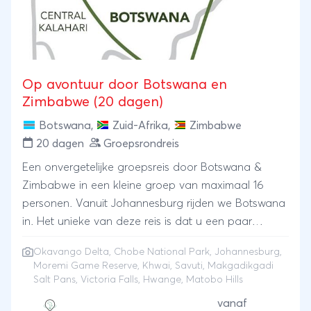
Op avontuur door Botswana en
Zimbabwe (20 dagen)
Botswana
,
Zuid-Afrika
,
Zimbabwe
20 dagen
Groepsrondreis
Een onvergetelijke groepsreis door Botswana &
Zimbabwe in een kleine groep van maximaal 16
personen. Vanuit Johannesburg rijden we Botswana
in. Het unieke van deze reis is dat u een paar
nachten aan de rand van de Okavanga Delta
Okavango Delta
,
Chobe National Park
,
Johannesburg
,
logeert en per traditionele kano (mokoro) de Delta
Moremi Game Reserve
, Khwai, Savuti, Makgadikgadi
ontdekt. Als u denkt alles te hebben
Salt Pans, Victoria Falls, Hwange, Matobo Hills
meegemaakt….nee hoor; u kampeert 4 nachten
vanaf