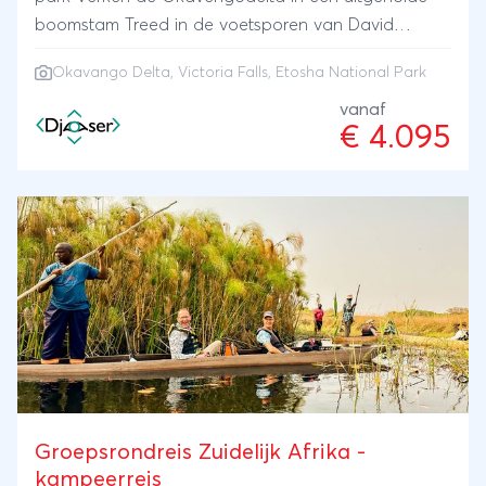
boomstam Treed in de voetsporen van David
Livingstone en 'ontdek' de Victoriawatervallen
Okavango Delta
,
Victoria Falls
, Etosha National Park
vanaf
€ 4.095
Groepsrondreis Zuidelijk Afrika -
kampeerreis