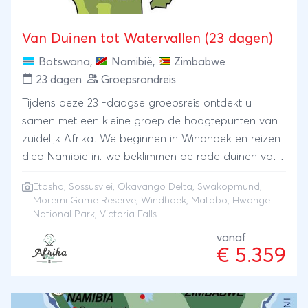
Van Duinen tot Watervallen (23 dagen)
Botswana
,
Namibië
,
Zimbabwe
23 dagen
Groepsrondreis
Tijdens deze 23 -daagse groepsreis ontdekt u
samen met een kleine groep de hoogtepunten van
zuidelijk Afrika. We beginnen in Windhoek en reizen
diep Namibië in: we beklimmen de rode duinen van
Sossusvlei, verkennen de kustplaats Swakopmund
Etosha
,
Sossusvlei
,
Okavango Delta
,
Swakopmund
,
en maken safari's in Etosha National Park. In
Moremi Game Reserve
, Windhoek, Matobo, Hwange
Botswana volgen we de waterrijke kanalen van de
National Park, Victoria Falls
Okavango Delta per mokoro en gaan we op zoek
vanaf
naar wild in Moremi Game Reserve. Vervolgens
€ 5.359
reizen we naar Zimbabwe voor een
neushoornwandeling in Matobo en een safari in
Hwange National Park. De reis eindigt bij de