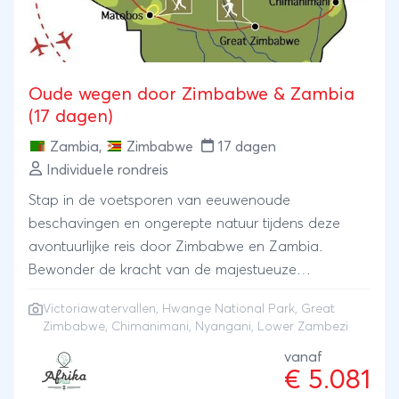
Oude wegen door Zimbabwe & Zambia
(17 dagen)
Zambia
,
Zimbabwe
17 dagen
Individuele rondreis
Stap in de voetsporen van eeuwenoude
beschavingen en ongerepte natuur tijdens deze
avontuurlijke reis door Zimbabwe en Zambia.
Bewonder de kracht van de majestueuze
Victoriawatervallen, peddel over de schilderachtige
Victoriawatervallen, Hwange National Park, Great
Lower Zambezi en ga op zoek naar wilde dieren in
Zimbabwe, Chimanimani, Nyangani, Lower Zambezi
Hwange National Park. Verken de mysterieuze
vanaf
ruïnes van Great Zimbabwe en wandel door de
€ 5.081
adembenemende landschappen van Chimanimani