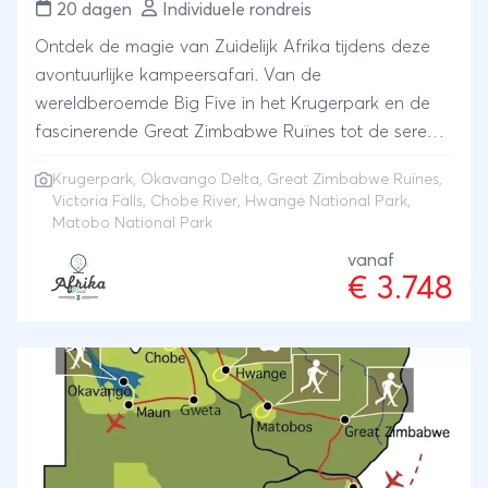
20 dagen
Individuele rondreis
Ontdek de magie van Zuidelijk Afrika tijdens deze
avontuurlijke kampeersafari. Van de
wereldberoemde Big Five in het Krugerpark en de
fascinerende Great Zimbabwe Ruïnes tot de serene
waterwegen van de Okavango Delta en de
Krugerpark
,
Okavango Delta
, Great Zimbabwe Ruïnes,
indrukwekkende Victoria Falls. Geniet van
Victoria Falls, Chobe River, Hwange National Park,
onvergetelijke zonsondergangen tijdens een Chobe
Matobo National Park
River cruise, en bewonder de unieke flora en fauna
vanaf
van Hwange en Matobo National Park. Deze reis
€ 3.748
combineert avontuur, natuur en cultuur, met
overnachtingen op zorgvuldig geselecteerde
campings midden in de wildernis. Perfect voor
reizigers die op zoek zijn naar een authentieke
Afrikaanse ervaring!