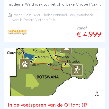
moderne Windhoek tot het olifantrijke Chobe Park
en van de surrealistische Namib woestijn tot het
Etosha
,
Sossusvlei
,
Chobe National Park
, Windhoek,
natuurgeweld van de Victoria watervallen. Ook de
Namib Desert, Victoria Falls
Sossusvlei met zijn huizenhoge zandduinen en het
vanaf
wild spotten in Etosha Nationaal Park zullen indruk
€ 4.999
maken. Een avontuur voor jong en oud!
In de voetsporen van de Olifant (17