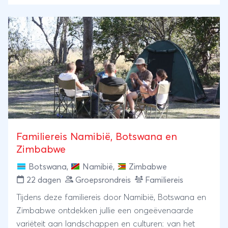
en de Nyangani-berg. Van safari's en kanotochten
tot culturele ontdekkingen en spectaculaire
uitzichten, deze reis brengt u langs de mooiste
plekken van zuidelijk Afrika. Laat u verrassen door
de diversiteit van de natuur, de rijke geschiedenis en
de ongeëvenaarde schoonheid van deze
bijzondere regio.
Familiereis Namibië, Botswana en
Zimbabwe
Botswana
,
Namibië
,
Zimbabwe
22 dagen
Groepsrondreis
Familiereis
Tijdens deze familiereis door Namibië, Botswana en
Zimbabwe ontdekken jullie een ongeëvenaarde
variëteit aan landschappen en culturen: van het