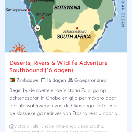
indrukwekkende Victoria Falls, een groots
hoogtepunt van onze groepsrondreis door Afrika.
Deserts, Rivers & Wildlife Adventure
Southbound (16 dagen)
Zimbabwe
16 dagen
Groepsrondreis
Begin bij de spetterende Victoria Falls, ga op
ochtendsafari in Chobe en glijd per mokoro door
de stille waterwegen van de Okavango Delta. Via
de klassieke gamedrives van Etosha reist u naar de
ruige rotsen van Damaraland en de frisse zeelucht
Victoria Falls, Chobe, Okavango Delta, Etosha,
van Swakopmund. De grand finale speelt zich af in