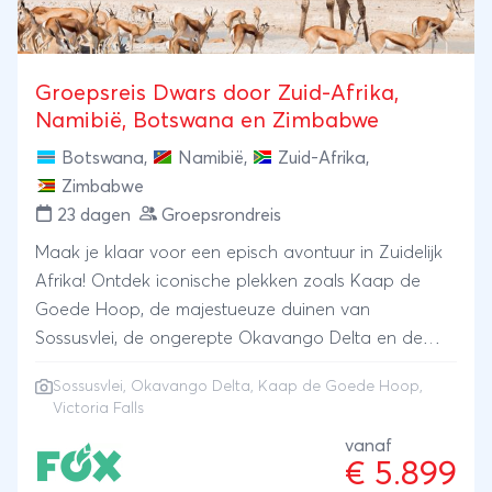
Nadat je in het noorden van het land een boottocht
over de Choberivier hebt gemaakt, reis je door naar
de in Zimbabwe gelegen Victoria Watervallen,
Groepsreis Dwars door Zuid-Afrika,
watervallen zo krachtig dat ze de ‘Rook die
Namibië, Botswana en Zimbabwe
Dondert’ worden genoemd. Via de nationale parken
Botswana
,
Namibië
,
Zuid-Afrika
,
van Hwange en Matobo reis je door Zimbabwe
Zimbabwe
naar de grens met Zuid-Afrika. Je eindigt je reis in
23 dagen
Groepsrondreis
Johannesburg.
Maak je klaar voor een episch avontuur in Zuidelijk
Afrika! Ontdek iconische plekken zoals Kaap de
Goede Hoop, de majestueuze duinen van
Sossusvlei, de ongerepte Okavango Delta en de
donderende Victoria Falls. Een unieke reis vol
Sossusvlei
,
Okavango Delta
,
Kaap de Goede Hoop
,
natuur, cultuur en onvergetelijke ervaringen.
Victoria Falls
vanaf
€ 5.899