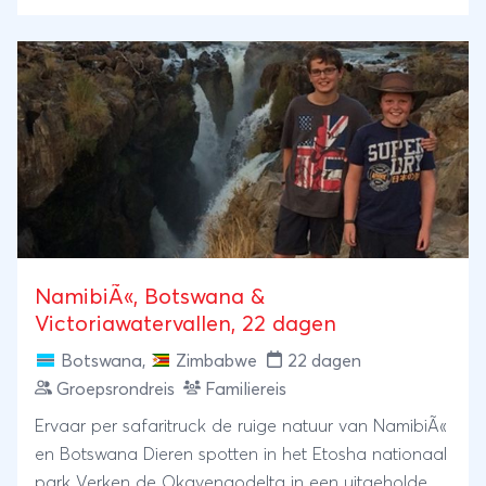
NamibiÃ«, Botswana &
Victoriawatervallen, 22 dagen
Botswana
,
Zimbabwe
22 dagen
Groepsrondreis
Familiereis
Ervaar per safaritruck de ruige natuur van NamibiÃ«
en Botswana Dieren spotten in het Etosha nationaal
park Verken de Okavengodelta in een uitgeholde