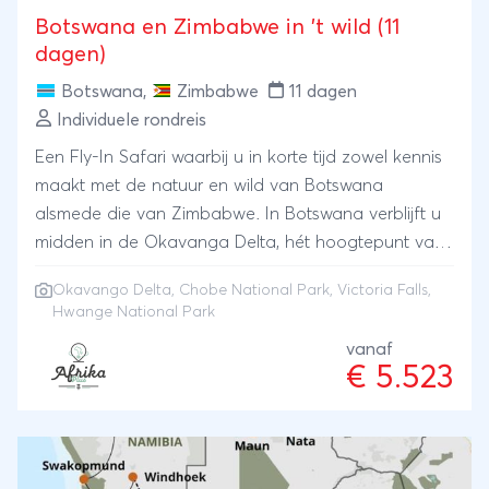
Botswana en Zimbabwe in 't wild (11
dagen)
Botswana
,
Zimbabwe
11 dagen
Individuele rondreis
Een Fly-In Safari waarbij u in korte tijd zowel kennis
maakt met de natuur en wild van Botswana
alsmede die van Zimbabwe. In Botswana verblijft u
midden in de Okavanga Delta, hét hoogtepunt van
Botswana. Hierna vliegt u door naar Chobe
Okavango Delta
,
Chobe National Park
, Victoria Falls,
National Park. Bekend om de grote
Hwange National Park
olifantenpopulatie en de mooie bootcruises over de
vanaf
Chobe rivier tijdens zonsondergang. Victoria Falls
€ 5.523
ontbreekt uiteraard niet. Geniet hier van het kleine
maar gezellige plaatsje met heerlijke restaurantjes
en uiteraard gaat u langs de beroemde watervallen
mooie foto's maken. De reis eindigt met Hwange