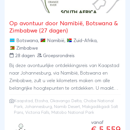
Op avontuur door Namibië, Botswana &
Zimbabwe (27 dagen)
Botswana
,
Namibië
,
Zuid-Afrika
,
Zimbabwe
28 dagen
Groepsrondreis
Bij deze avontuurlijke ontdekkingsreis van Kaapstad
naar Johannesburg, via Namibië, Botswana en
Zimbabwe, zult u vele kilometers maken om alle
belangrijke hoogtepunten te ontdekken. U maakt
verscheidene gamedrives in bekende nationale
Kaapstad
,
Etosha
,
Okavango Delta
,
Chobe National
parken zoals Namib Desert, Etosha, Chobe en
Park
,
Johannesburg
, Namib Desert, Makgadikgadi Salt
Hwange. Uniek maakt deze reis dat u 2 nachten
Pans, Victoria Falls, Matobo National Park
slaapt aan de rand van de Okavango Delta en
vanaf
deze per traditionele kano (mokoro) ontdekt.