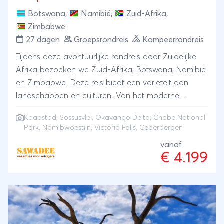
Botswana
,
Namibië
,
Zuid-Afrika
,
Zimbabwe
27 dagen
Groepsrondreis
Kampeerrondreis
Tijdens deze avontuurlijke rondreis door Zuidelijke
Afrika bezoeken we Zuid-Afrika, Botswana, Namibië
en Zimbabwe. Deze reis biedt een variëteit aan
landschappen en culturen. Van het moderne
Kaapstad tot het olifantrijke Chobe Park, van de
Kaapstad
,
Sossusvlei
,
Okavango Delta
,
Chobe National
surrealistische Namib woestijn tot het natuurgeweld
Park
, Namibwoestijn, Victoria Falls, Cederbergen
van de Victoria watervallen. Wandelen in de bosrijke
vanaf
Cederbergen, per mokoro door de Okavango Delta
€ 4.199
en ook de Sossusvlei in Namibië, met zijn
huizenhoge zandduinen, zal enorme indruk maken.