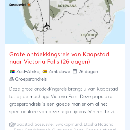
National Park, het grootste park in Zimbabwe waar
u de reis afsluit.
Grote ontdekkingsreis van Kaapstad
naar Victoria Falls (26 dagen)
Zuid-Afrika
,
Zimbabwe
26 dagen
Groepsrondreis
Deze grote ontdekkingsreis brengt u van Kaapstad
tot bij de machtige Victoria Falls. Deze populaire
groepsrondreis is een goede manier om al het
spectaculaire van deze regio tijdens één reis te zien.
Geniet van het landschap, de wilde dieren, de
Kaapstad
, Sossusvlei, Swakopmund, Etosha National
cultuur en het avontuur. U bezoekt o.a. Sossusvlei,