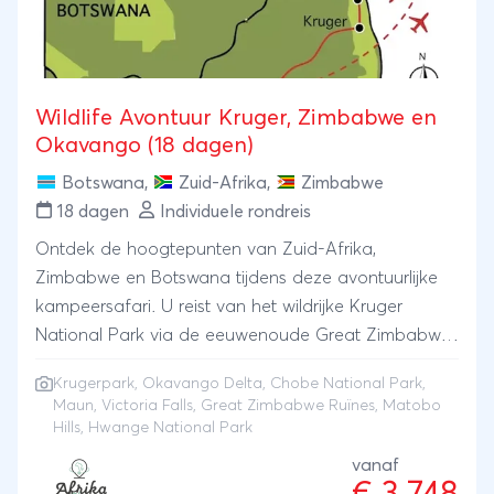
Wildlife Avontuur Kruger, Zimbabwe en
Okavango (18 dagen)
Botswana
,
Zuid-Afrika
,
Zimbabwe
18 dagen
Individuele rondreis
Ontdek de hoogtepunten van Zuid-Afrika,
Zimbabwe en Botswana tijdens deze avontuurlijke
kampeersafari. U reist van het wildrijke Kruger
National Park via de eeuwenoude Great Zimbabwe
Ruïnes en de indrukwekkende Matobo Hills naar het
Krugerpark
,
Okavango Delta
,
Chobe National Park
,
olifantrijke Hwange National Park en de
Maun
,
Victoria Falls
, Great Zimbabwe Ruïnes, Matobo
spectaculaire Victoria Watervallen. Vervolgens
Hills, Hwange National Park
steekt u de grens over naar Botswana, waar een
vanaf
bootcruise op de Chobe-rivier en een meerdaags