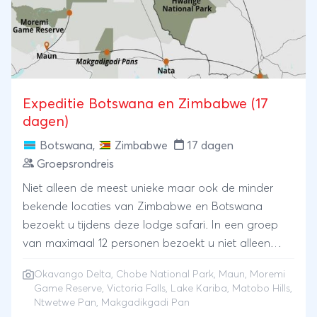
ervaringen en een ontspannen verblijf in zorgvuldig
geselecteerde accommodaties, wat zorgt voor een
onvergetelijke safari binnen het bijzondere KAZA
Transfrontier Conservation Area.
Expeditie Botswana en Zimbabwe (17
dagen)
Botswana
,
Zimbabwe
17 dagen
Groepsrondreis
Niet alleen de meest unieke maar ook de minder
bekende locaties van Zimbabwe en Botswana
bezoekt u tijdens deze lodge safari. In een groep
van maximaal 12 personen bezoekt u niet alleen
bekende plekken zoals Chobe en Victoria Falls,
Okavango Delta
,
Chobe National Park
,
Maun
,
Moremi
maar gaat u bijvoorbeeld ook 2 dagen varen over
Game Reserve
, Victoria Falls, Lake Kariba, Matobo Hills,
Lake Kariba per luxe houseboat. Altijd al
Ntwetwe Pan, Makgadikgadi Pan