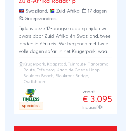
Zuid-Afrika Roadtrip
dieren. Een ontspannen autorondreis vol
Swaziland
,
Zuid-Afrika
17 dagen
natuur, safari's en bijzondere ervaringen
Groepsrondreis
voor families en kinderen.
Tijdens deze 17-daagse roadtrip rijden we
dwars door Zuid-Afrika én Swaziland, twee
landen in één reis. We beginnen met twee
volle dagen safari in het Krugerpark, waar
we vanuit een lodge midden in het park op
Krugerpark
,
Kaapstad
,
Tuinroute
,
Panorama
zoek gaan naar de Big 5. Daarna rijden we
Route
,
Tafelberg
,
Kaap de Goede Hoop
,
via de spectaculaire Panorama Route met
Boulders Beach
, Bloukrans Bridge,
haar watervallen en canyons door naar
Oudtshoorn
Swaziland, waar we op de fiets langs wilde
vanaf
dieren rijden en raften door ongerepte
€ 3.095
natuur. Op de iconische Garden Route
specialist
Inclusief
stoppen we voor een bungeejump van de
Bloukrans Bridge (216 meter!), een
struisvogelboerderij in Oudtshoorn en een