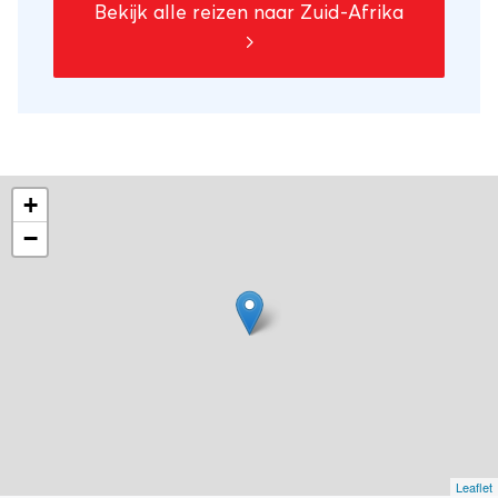
Bekijk alle reizen naar Zuid-Afrika
wijntram langs de Kaapse wijngaarden. We
sluiten af in het bruisende Kaapstad met de
Tafelberg, pinguïns op Boulders Beach en
het uiterste puntje van Afrika bij Kaap de
Goede Hoop.
+
−
Leaflet