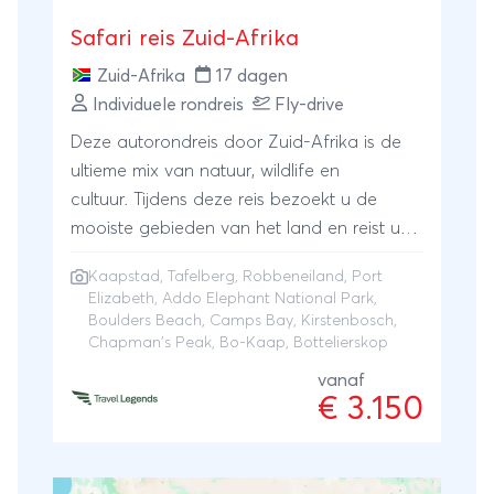
Safari reis Zuid-Afrika
Zuid-Afrika
17 dagen
Individuele rondreis
Fly-drive
Deze autorondreis door Zuid-Afrika is de
ultieme mix van natuur, wildlife en
cultuur. Tijdens deze reis bezoekt u de
mooiste gebieden van het land en reist u
van Kaapstad naar Port Elizabeth en Addo
Kaapstad
,
Tafelberg
,
Robbeneiland
,
Port
Elephant park. In Kaapstad is zo
Elizabeth
,
Addo Elephant National Park
,
ontzettend veel te doen dat u er prima
Boulders Beach
,
Camps Bay
, Kirstenbosch,
twee weken zou kunnen verblijven zonder u
Chapman's Peak, Bo-Kaap, Bottelierskop
ook maar een moment te vervelen. Denk
vanaf
hierbij aan de Tafelberg, Lion’s Rock,
€ 3.150
Robben eiland, Boulder’s Beach (Pinguins),
Chapman’s peak, Camp’s bay,
Kirstenbosch, Bo Kaap etc. Maar er is veel