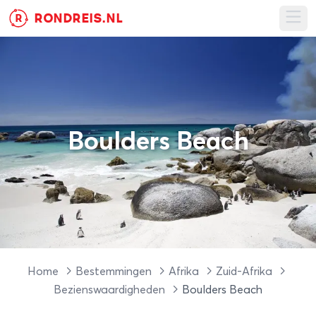
RONDREIS.NL
R
Ope
Boulders Beach
Home
Bestemmingen
Afrika
Zuid-Afrika
Bezienswaardigheden
Boulders Beach