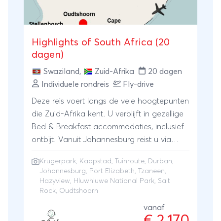
complete en zorgeloze rondreis van
Johannesburg tot Kaapstad. Je bespaart
tijd met een binnenlandse vlucht van
Highlights of South Africa (20
Durban naar Port Elizabeth.
dagen)
Swaziland
,
Zuid-Afrika
20 dagen
Individuele rondreis
Fly-drive
Deze reis voert langs de vele hoogtepunten
die Zuid-Afrika kent. U verblijft in gezellige
Bed & Breakfast accommodaties, inclusief
ontbijt. Vanuit Johannesburg reist u via
Tzaneen naar Hazyview, dé toegangspoort
Krugerpark
,
Kaapstad
,
Tuinroute
,
Durban
,
van het zuidelijkste punt van het
Johannesburg
,
Port Elizabeth
, Tzaneen,
Krugerpark, waar u voldoende tijd heeft om
Hazyview, Hluwhluwe National Park, Salt
de Big Five te 'spotten'. Hierna rijdt u via
Rock, Oudtshoorn
het kleine koninkrijkje Swaziland naar het
vanaf
Hluwhluwe National Park en het Salt Rock.
€ 2.170