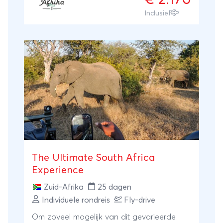
Vanuit Durban vliegt u naar Port Elizabeth.
Inclusief
Geniet van de vele leuke badplaatsjes van
de Tuinroute, de struisvogels in Oudsthoorn
en de vele wijnboerderijen alvorens u
aankomt in de wereldstad Kaapstad.
The Ultimate South Africa
Experience
Zuid-Afrika
25 dagen
Individuele rondreis
Fly-drive
Om zoveel mogelijk van dit gevarieerde