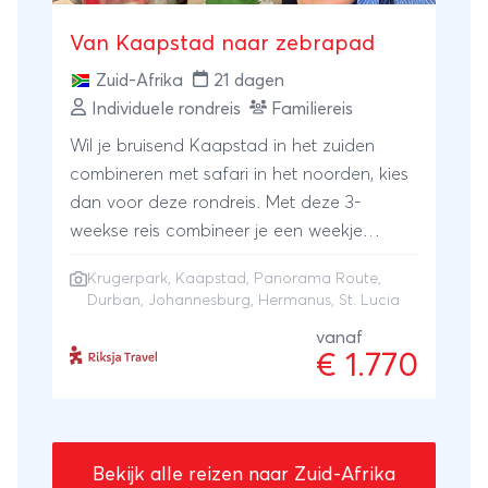
Van Kaapstad naar zebrapad
Zuid-Afrika
21 dagen
Individuele rondreis
Familiereis
Wil je bruisend Kaapstad in het zuiden
combineren met safari in het noorden, kies
dan voor deze rondreis. Met deze 3-
weekse reis combineer je een weekje
rondom Kaapstad met walvis hotspot
Krugerpark
,
Kaapstad
,
Panorama Route
,
Hermanus. Vervolgens vlieg je naar Durban
Durban
,
Johannesburg
, Hermanus, St. Lucia
om vanuit daar verder te reizen naar de
vanaf
nijlpaarden bij St. Lucia en op safari te
€ 1.770
gaan in het Kruger National Park. Beleef
volop waterpret met raften bij de
Panoramaroute en vlieg vanaf
Johannesburg weer naar huis.
Bekijk alle reizen naar Zuid-Afrika