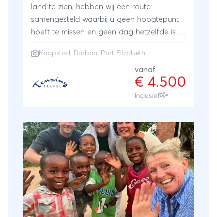
land te zien, hebben wij een route
samengesteld waarbij u geen hoogtepunt
hoeft te missen en geen dag hetzelfde is. U
ziet wilde dieren, bewondert het
Kaapstad
,
Durban
,
Port Elizabeth
natuurschoon van Zuid-Afrika, maar
bezoekt ook de bruisende stad Kaapstad.
vanaf
€ 4.500
Tijdens deze reis vliegt u van Durban naar
Port Elizabeth om een lange afstand te
Inclusief
overbruggen. Zo behoudt u een rustig
tempo gedurende uw vakantie. De wegen
in Zuid-Afrika lenen zich uitstekend om met
een huurauto op pad te gaan en zo u blijft
u bovendien lekker zelfstandig.