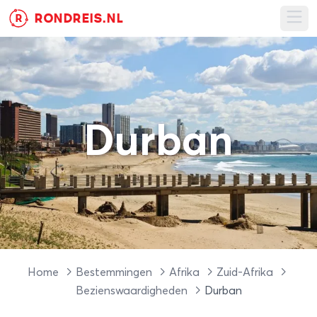
RONDREIS.NL
R
Ope
Durban
Home
Bestemmingen
Afrika
Zuid-Afrika
Bezienswaardigheden
Durban