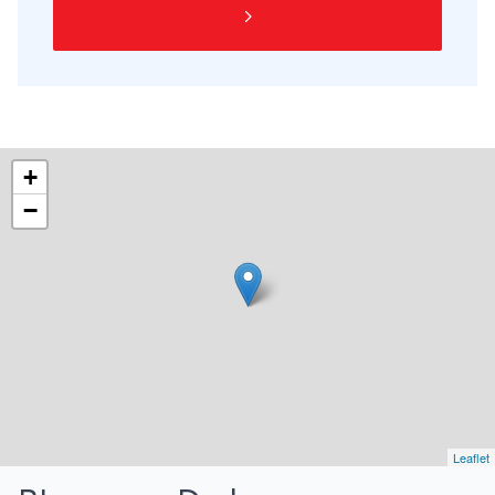
+
−
Leaflet