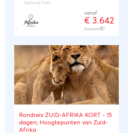
een overnachtingsplaats. Vanaf
National Park
Johannesburg rijdt u per camper langs de
vanaf
vele hoogtepunten die Zuid-Afrika rijk is,
€ 3.642
zoals het Kruger National Park, Hluhluwe
Inclusief
Game Reserve, Golden Gate National Park,
Addo Elephant National Park, de
wijngaarden van Stellenbosch en natuurlijk
Kaapstad.
Rondreis ZUID-AFRIKA KORT - 15
dagen; Hoogtepunten van Zuid-
Afrika