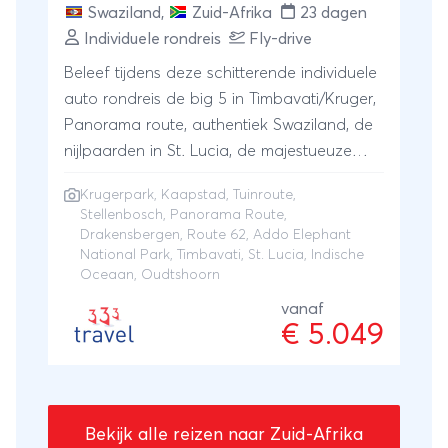
Swaziland
,
Zuid-Afrika
23 dagen
Individuele rondreis
Fly-drive
Beleef tijdens deze schitterende individuele
auto rondreis de big 5 in Timbavati/Kruger,
Panorama route, authentiek Swaziland, de
nijlpaarden in St. Lucia, de majestueuze
Drakensbergen, strand dag aan de
Krugerpark
,
Kaapstad
,
Tuinroute
,
Indische Oceaan, de olifanten en wildlife in
Stellenbosch
,
Panorama Route
,
Addo, Tuinroute, struisfvogelhoofdstad
Drakensbergen
,
Route 62
,
Addo Elephant
Oudtshoorn, Route 62, Stellenbosch en
National Park
, Timbavati, St. Lucia, Indische
Oceaan, Oudtshoorn
Kaapstad. U overnacht in sfeervolle luxe
hotels.
vanaf
€ 5.049
Bekijk alle reizen naar Zuid-Afrika