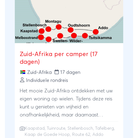
Kruger Nationaal Park. Als je er ooit van
hebt gedroomd de ‘Big Five’ te spotten,
dan is de kans groot dat het in het
Krugerpark gaat lukken. Via die andere
prachtige route vol natuurlijke
hoogtepunten, de Panoramaroute, reis je
naar Johannesburg, waar je reis eindigt.
Zuid-Afrika per camper (17
dagen)
Zuid-Afrika
17 dagen
Individuele rondreis
Het mooie Zuid-Afrika ontdekken met uw
eigen woning op wielen. Tijdens deze reis
kunt u genieten van vrijheid en
onafhankelijkheid, maar daarnaast
profiteren van het feit dat de campings al
Kaapstad
,
Tuinroute
,
Stellenbosch
,
Tafelberg
,
voor u zijn gereserveerd, zodat u niet
Kaap de Goede Hoop
,
Route 62
,
Addo