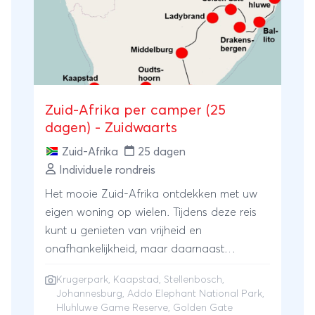
Zuid-Afrika per camper (25
dagen) - Zuidwaarts
Zuid-Afrika
25 dagen
Individuele rondreis
Het mooie Zuid-Afrika ontdekken met uw
eigen woning op wielen. Tijdens deze reis
kunt u genieten van vrijheid en
onafhankelijkheid, maar daarnaast
profiteren van het feit dat de campings al
Krugerpark
,
Kaapstad
,
Stellenbosch
,
voor u zijn gereserveerd, zodat u niet
Johannesburg
,
Addo Elephant National Park
,
onnodig tijd kwijt bent aan het zoeken naar
Hluhluwe Game Reserve, Golden Gate