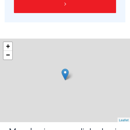
+
−
Leaflet