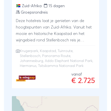
Zuid-Afrika
15 dagen
Groepsrondreis
Deze hotelreis laat je genieten van de
hoogtepunten van Zuid-Afrika. Vanuit het
mooie en historische Kaapstad en het
wijngebied rond Stellenbosch reis je
naar Hermanus, de walvishoofdstad van de
Krugerpark
,
Kaapstad
,
Tuinroute
,
wereld. Je vervolgt je reis over de
Stellenbosch
,
Panorama Route
,
beroemde Tuinroute en verblijft onder meer
Johannesburg
,
Addo Elephant National Park
,
in het prachtige Tsitsikamma Nationaal
Hermanus, Tsitsikamma Nationaal Park
Park. Bijzonder is ook het Addo Elephant
vanaf
Nationaal Park, een natuurgebied waar het
€ 2.725
wel heel gek moet lopen wil je er geen
olifant tegenkomen. Je sluit je reis af met
een bezoek aan een van de beste en
beroemdste wildparken van heel Afrika: het