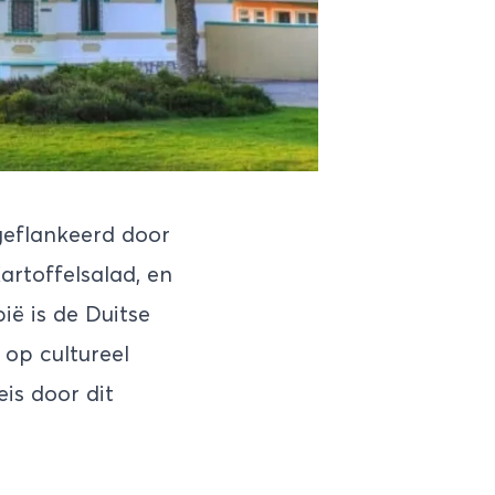
eflankeerd door
artoffelsalad, en
ië
is de Duitse
 op cultureel
is door dit