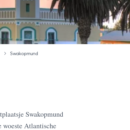
Swakopmund
n
ustplaatsje Swakopmund
e woeste Atlantische