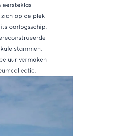
 eersteklas
zich op de plek
ts oorlogsschip.
 gereconstrueerde
lokale stammen,
twee uur vermaken
eumcollectie.