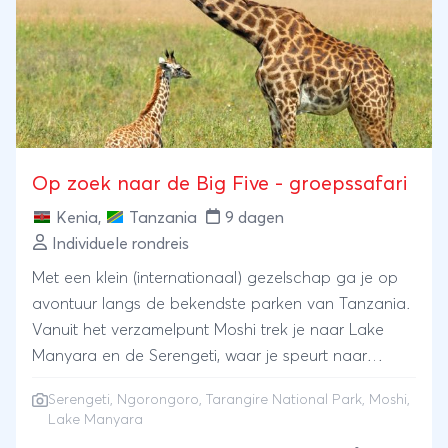
en sluit alles af op de witte stranden van Zanzibar.
Veel zien, veel beleven, en precies genoeg geregeld
zodat jij gewoon aanwezig kunt zijn. Jambo!
Op zoek naar de Big Five - groepssafari
Kenia
,
Tanzania
9 dagen
Individuele rondreis
Met een klein (internationaal) gezelschap ga je op
avontuur langs de bekendste parken van Tanzania.
Vanuit het verzamelpunt Moshi trek je naar Lake
Manyara en de Serengeti, waar je speurt naar
leeuwen en cheeta’s. Via de Ngorongoro-krater,
Serengeti
,
Ngorongoro
,
Tarangire National Park
, Moshi,
waar je afdaalt naar het park met de grootste
Lake Manyara
dichtheid wilde dieren ter wereld, reis je door naar