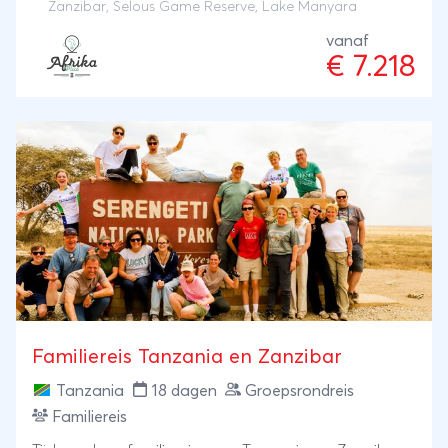
Zanzibar
,
Selous Game Reserve
, Lake Manyara
landschappelijk aantrekkelijke parken Lake Manyara
vanaf
en Tarangire, het achtste wereldwonder de
€ 7.218
Ngorongoro Krater en de uitgestrekte savannen van
de Serengeti. Aansluitend vliegt u door naar het
onbekende Selous in het zuiden van Tanzania, het
leefgebied van de bedreigde Afrikaanse wilde hond
en van neushoorns! Na een verblijf van 3 nachten in
de afgelegen wildernis van Tanzania vliegt u naar
het tropische specerijeneiland Zanzibar waar u na
deze rondreis door het noorden én ongerepte
zuiden van Tanzania kunt bijkomen aan het
prachtige zandstrand van Zanzibar.
Familiereis Tanzania en Zanzibar
Tanzania
18 dagen
Groepsrondreis
Familiereis