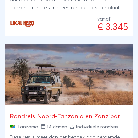
Tanzania rondreis met een reisspecialist ter plaatse,
onze local Hero's. Zij wonen er zelf en met hun
vanaf
ervaring en kennis regelen zij je reis: kleinschalig en
€ 3.345
lokaal. Bijzonder toch?
Rondreis Noord-Tanzania en Zanzibar
Tanzania
14 dagen
Individuele rondreis
Deze reis is meer dan het bezoek aan beroemde