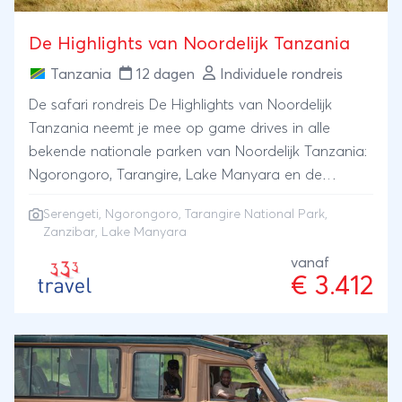
De Highlights van Noordelijk Tanzania
Tanzania
12 dagen
Individuele rondreis
De safari rondreis De Highlights van Noordelijk
Tanzania neemt je mee op game drives in alle
bekende nationale parken van Noordelijk Tanzania:
Ngorongoro, Tarangire, Lake Manyara en de
machtige Serengeti, waarna je geniet van een
Serengeti
,
Ngorongoro
,
Tarangire National Park
,
strandvakantie op Zanzibar.
Zanzibar
, Lake Manyara
vanaf
€ 3.412