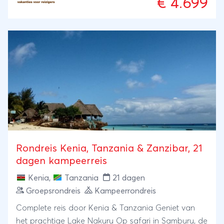
€ 4.699
afzondering leven. Daarnaast heb je de kans om de
Samburu- en Maasai-stammen te ontmoeten tijdens
ons bezoek aan Loita Hills, bekend van het
programma 'Floortje naar het einde van de wereld'.
Tijdens een dorpswandeling in Mto wa Mbu maak je
kennis met het lokale leven en lunch je bij de
mensen thuis. We eindigen op het exotische eiland
Zanzibar, waar je kunt duiken of snorkelen.
Rondreis Kenia, Tanzania & Zanzibar, 21
dagen kampeerreis
Kenia
,
Tanzania
21 dagen
Groepsrondreis
Kampeerrondreis
Complete reis door Kenia & Tanzania Geniet van
het prachtige Lake Nakuru Op safari in Samburu, de