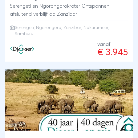
Serengeti en Ngorongorokrater Ontspannen
afsluitend verblijf op Zanzibar
Serengeti
,
Ngorongoro
,
Zanzibar
,
Nakurumeer
,
Samburu
vanaf
€ 3.945