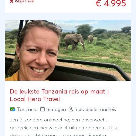
€ 4.995
sfeer van Stone Town.
De leukste Tanzania reis op maat |
Local Hero Travel
Tanzania
16 dagen
Individuele rondreis
Een bijzondere ontmoeting, een onverwacht
gesprek, een nieuw inzicht uit een andere cultuur:
dat is de echte waarde van reizen. Regel je