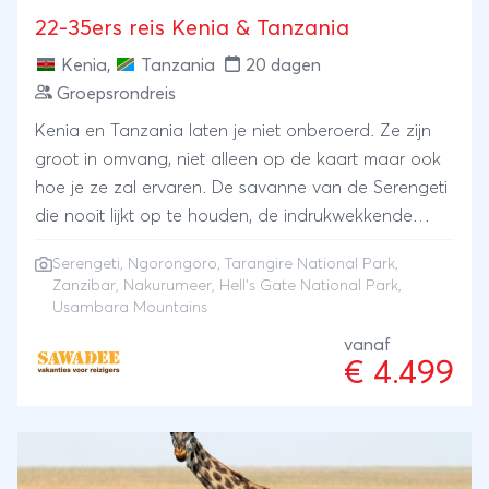
22-35ers reis Kenia & Tanzania
Kenia
,
Tanzania
20 dagen
Groepsrondreis
Kenia en Tanzania laten je niet onberoerd. Ze zijn
groot in omvang, niet alleen op de kaart maar ook
hoe je ze zal ervaren. De savanne van de Serengeti
die nooit lijkt op te houden, de indrukwekkende
Ngorongoro-krater, de samen gemaakte maaltijden
Serengeti
,
Ngorongoro
,
Tarangire National Park
,
in een tentenkamp terwijl je weet dat de wildlife in
Zanzibar
,
Nakurumeer
,
Hell’s Gate National Park
,
de Serengeti om je heen ontwaakt. Je bent er
Usambara Mountains
middenin, met een groep die het samen met je
vanaf
beleeft. Raft de stroomversnellingen van de
€ 4.499
Sagana-rivier, fiets door het ruige Hell's Gate
nationaal park en maak je safaritochten door
Nakuru, de Serengeti en Tarangire. Je klimt het
Usambara-gebergte in, ontmoet mensen onderweg