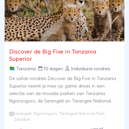
Discover de Big Five in Tanzania
Superior
Tanzania
10 dagen
Individuele rondreis
De safari rondreis Discover de Big Five in Tanzania
Superior neemt je mee op game drives in een
selectie van de mooiste parken van Tanzania:
Ngorongoro, de Serengeti en Tarangire National
Park. Inclusief strandvakantie in een 4* resort op
Serengeti
,
Ngorongoro
,
Tarangire National Park
,
Zanzibar.
Zanzibar