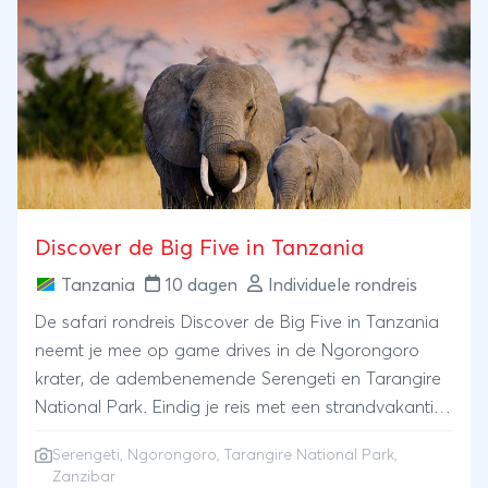
Discover de Big Five in Tanzania
Tanzania
10 dagen
Individuele rondreis
De safari rondreis Discover de Big Five in Tanzania
neemt je mee op game drives in de Ngorongoro
krater, de adembenemende Serengeti en Tarangire
National Park. Eindig je reis met een strandvakantie
op het paradijselijke eiland Zanzibar.
Serengeti
,
Ngorongoro
,
Tarangire National Park
,
Zanzibar