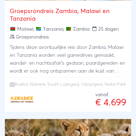
Groepsrondreis Zambia, Malawi en
Tanzania
Malawi
,
Tanzania
,
Zambia
25 dagen
Groepsrondreis
Tijdens deze avontuurlijke reis door Zambia, Malawi
en Tanzania worden veel gamedrives gemaakt,
wandel- en nachtsafari's gedaan, paardgereden en
wordt er ook nog ontspannen aan de kust van
Tanzania. Een reis met veel afwisseling dus. Ruaha,
Ruaha, Nyerere, South Luangwa, Udzungwa, Nyika Park
Nyerere en South Luangwa zijn drie van de
wildrijkste gebieden van Afrika. Daarbij komt nog
vanaf
€ 4.699
dat je hier het wild, zoals luipaarden, leeuwen,
giraffen en olifanten, helemaal voor jezelf hebt! In
het tropische nevelwoud Udzungwa zie je zeldzame
apensoorten en het Nyika Park leent zich prima
voor een wandeling.