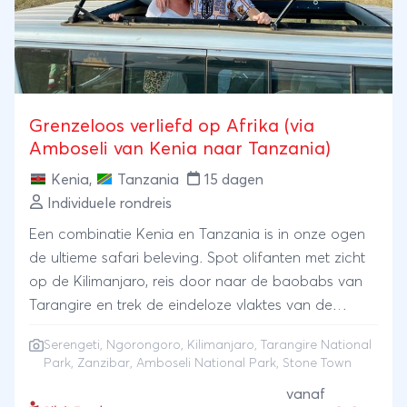
National Park. Via de beroemde Ngorongoro krater
reizen we naar de Serengeti. Een korte oversteek
naar Kenia volgen we het spoor in Masai Mara
waarna de reis weer eindigt in Nairobi.
Grenzeloos verliefd op Afrika (via
Amboseli van Kenia naar Tanzania)
Kenia
,
Tanzania
15 dagen
Individuele rondreis
Een combinatie Kenia en Tanzania is in onze ogen
de ultieme safari beleving. Spot olifanten met zicht
op de Kilimanjaro, reis door naar de baobabs van
Tarangire en trek de eindeloze vlaktes van de
Serengeti in op zoek naar de Big Five. Je daalt af in
Serengeti
,
Ngorongoro
,
Kilimanjaro
,
Tarangire National
de Ngorongoro‑krater, een van Afrika’s meest
Park
,
Zanzibar
,
Amboseli National Park
, Stone Town
bijzondere natuurgebieden. Daarna vlieg je naar
vanaf
Zanzibar, waar je afsluit met witte stranden en de