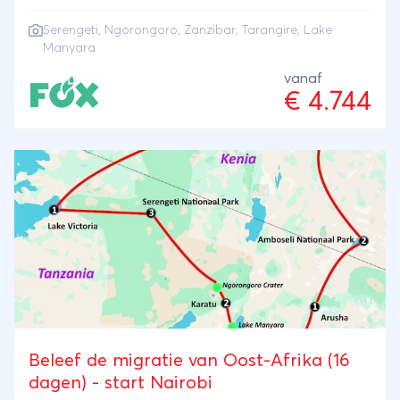
wild- en vogelsoorten die je tegenkomt. Je eindigt
Serengeti
,
Ngorongoro
,
Zanzibar
, Tarangire, Lake
deze reis op de droomstranden van vakantie-eiland
Manyara
Zanzibar.
vanaf
€ 4.744
Beleef de migratie van Oost-Afrika (16
dagen) - start Nairobi