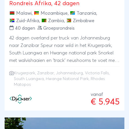
Rondreis Afrika, 42 dagen
Malawi
,
Mozambique
,
Tanzania
,
Zuid-Afrika
,
Zambia
,
Zimbabwe
40 dagen
Groepsrondreis
42 dagen overland per truck van Johannesburg
naar Zanzibar Speur naar wild in het Krugerpark,
South Luangwa en Hwange national park Snorkel
met walvishaaien en 'track' neushoorns te voet met
een ranger in Rhodes Matopos Voel de spray van
Krugerpark
,
Zanzibar
,
Johannesburg
,
Victoria Falls
,
donderende Victoriawatervallen Ontdek de
South Luangwa, Hwange National Park, Rhodes
stranden van Mozambique en specerijeneiland
Matopos
Zanzibar
vanaf
€ 5.945