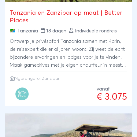
Tanzania en Zanzibar op maat | Better
Places
Tanzania
18 dagen
Individuele rondreis
Ontwerp je privésafari Tanzania samen met Karin,
de reisexpert die er al jaren woont. Zij weet de echt
bijzondere ervaringen en lodges voor je te vinden.
Maak gamedrives met je eigen chauffeur in meest
wildrijke parken, bezoek de Ngorongorokrater en
Ngorongoro
,
Zanzibar
sluit je reis ontspannen af op het exotische
Zanzibar. ANVR/SGR
vanaf
€ 3.075