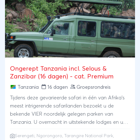
Ongerept Tanzania incl. Selous &
Zanzibar (16 dagen) - cat. Premium
Tanzania
16 dagen
Groepsrondreis
Tijdens deze gevarieerde safari in één van Afrika's
meest intrigerende safarilanden bezoekt u de
bekende VIER noordelijk gelegen parken van
Tanzania. U overnacht in uitstekende lodges en u
reist in een 4x4 safarivoertuig met pop-up dak.
Serengeti
,
Ngorongoro
,
Tarangire National Park
,
Deze reis is een gevarieerde combinatie van de