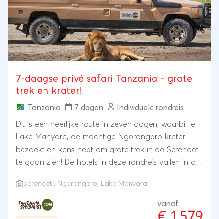
7-daagse privé safari Tanzania - grote
trek en krater!
Tanzania
7 dagen
Individuele rondreis
Dit is een heerlijke route in zeven dagen, waarbij je
Lake Manyara, de machtige Ngorongoro krater
bezoekt en kans hebt om grote trek in de Serengeti
te gaan zien! De hotels in deze rondreis vallen in de
categorie Silver en zijn op basis van volpension. Het
Serengeti
,
Ngorongoro
, Lake Manyara
zijn fijne hotels, die wij speciaal geselecteerd
hebben op basis van hun goede kwaliteit en service.
vanaf
€ 1.579
Wie luxere hotels wenst, kan kiezen uit de