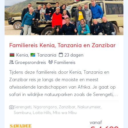
Familiereis Kenia, Tanzania en Zanzibar
Kenia
,
Tanzania
23 dagen
Groepsrondreis
Familiereis
Tijdens deze familiereis door Kenia, Tanzania en
Zanzibar reis je langs de mooiste en meest
afwisselende landschappen van Afrika. Je gaat op
safari in wildrijke natuurparken zoals de Serengeti,
Samburu en Nakuru. Hier zie je zebra's, giraffen,
Serengeti
,
Ngorongoro
,
Zanzibar
,
Nakurumeer
,
gnoes en flamingo's, en misschien ook wel leeuwen!
Samburu, Loita Hills, Mto wa Mbu
We bezoeken de Ngorongoro-krater, waar hyena's,
vanaf
nijlpaarden, neushoorns en luipaarden in