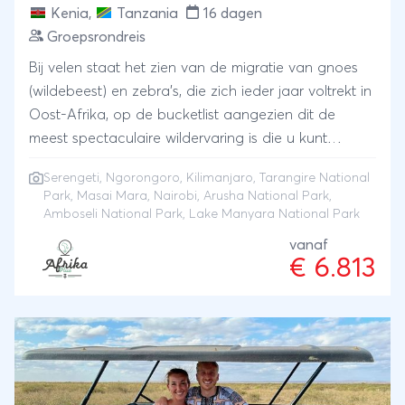
Kenia
,
Tanzania
16 dagen
Groepsrondreis
Bij velen staat het zien van de migratie van gnoes
(wildebeest) en zebra's, die zich ieder jaar voltrekt in
Oost-Afrika, op de bucketlist aangezien dit de
meest spectaculaire wildervaring is die u kunt
bedenken. Deze kleinschalige groepsreis door Kenia
Serengeti
,
Ngorongoro
,
Kilimanjaro
,
Tarangire National
en Tanzania is zo ontworpen dat alle gebieden
Park
,
Masai Mara
,
Nairobi
,
Arusha National Park
,
waar de dieren langs trekken worden bezocht - dit
Amboseli National Park
, Lake Manyara National Park
is dus een bijna absolute garantie dat u ze zult zien!
vanaf
We verblijven op verschillende locaties 2 tot 3
€ 6.813
nachten zodat we overal voldoende tijd hebben. Na
vertrek uit Nairobi verblijven we eerst een paar
nachten in Amboseli Nationaal Park waar u kunt
genieten van het spectaculaire zicht op de
Kilimanjaro Lake Manyara. Via Arusha komen we
aan bij Lake Manyara National Park en Tarangire