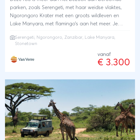
parken, zoals Serengeti, met haar weidse vlaktes,
Ngorongoro Krater met een groots wildleven en
Lake Manyara, met flamingo’s aan het meer. Je
eindigt jouw reis op het indrukwekkende
Serengeti
,
Ngorongoro
,
Zanzibar
, Lake Manyara,
specerijeneiland Zanzibar. Hier slaap je direct aan
Stonetown
het lange zandstrand én ook nog eens twee
vanaf
nachten in het historische centrum van Stonetown.
€ 3.300
Rijk aan cultuur en sfeervolle cafés.