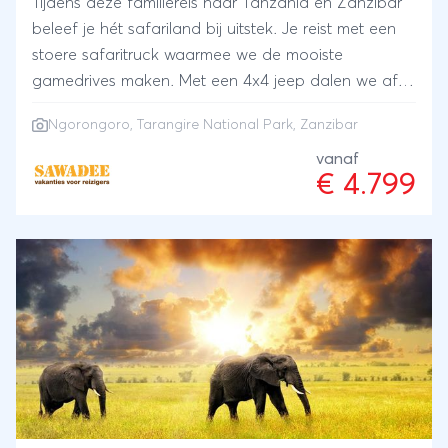
Tijdens deze familiereis naar Tanzania en Zanzibar
beleef je hét safariland bij uitstek. Je reist met een
stoere safaritruck waarmee we de mooiste
gamedrives maken. Met een 4x4 jeep dalen we af in
de beroemde Ngorongoro krater. Daarnaast
Ngorongoro
,
Tarangire National Park
,
Zanzibar
bezoek je het minder bekende, maar schitterende
Tarangire park waar duizenden olifanten rondlopen.
vanaf
€ 4.799
Je maakt kennis met de kleurrijke Maasai en Datoq-
stammen. Zeer bijzonder in deze familiereis is het
bezoek aan de Hadzabe, een stam die verwant is
aan de Bosjesmannen. Uitgerust met pijl en boog
ga je samen met hen op jacht! De overnachtingen
zijn zeer afwisselend. In de parken kampeer je
midden tussen het wild en op andere plaatsen slaap
je in comfortabele huisjes of lodges. We eindigen
op het exotische eiland Zanzibar. Hier kun je samen
met de kinderen gaan snorkelen of duiken en een
specerijenexcursie maken.