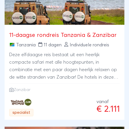
11-daagse rondreis Tanzania & Zanzibar
Tanzania
11 dagen
Individuele rondreis
Deze elfdaagse reis bestaat uit een heerlijk
compacte safari met alle hoogtepunten, in
combinatie met een paar dagen heerlijk relaxen op
de witte stranden van Zanzibar! De hotels in deze
rondreis vallen in de categorie Silver en zijn op basis
Zanzibar
van volpension. Het zijn fijne hotels, die wij speciaal
selecteren op basis van hun goede kwaliteit en
vanaf
€ 2.111
service. Wie luxere hotels wenst, kan hieronder
specialist
kiezen uit de categorieën Gold of Platinum.