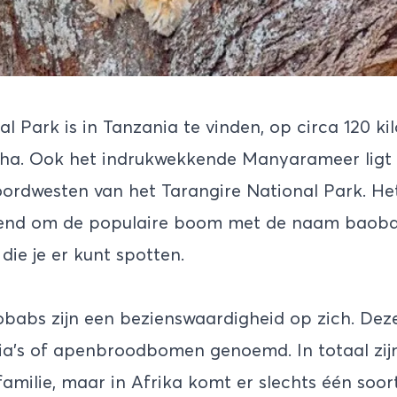
al Park is in
Tanzania
te vinden, op circa 120 ki
ha. Ook het indrukwekkende Manyarameer ligt 
ordwesten van het Tarangire National Park. He
kend om de populaire boom met de naam baoba
die je er kunt spotten.
obabs zijn een bezienswaardigheid op zich. De
a’s of apenbroodbomen genoemd. In totaal zijn
milie, maar in Afrika komt er slechts één soort