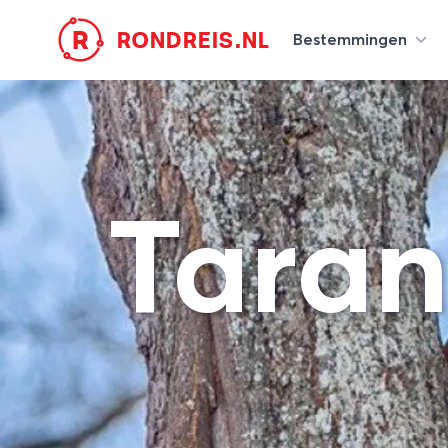
R
RONDREIS.NL
Bestemmingen
Taran