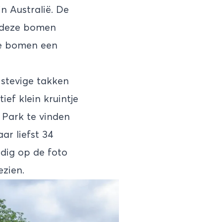
n Australië. De
f deze bomen
 de bomen een
 stevige takken
ef klein kruintje
 Park te vinden
ar liefst 34
dig op de foto
zien.