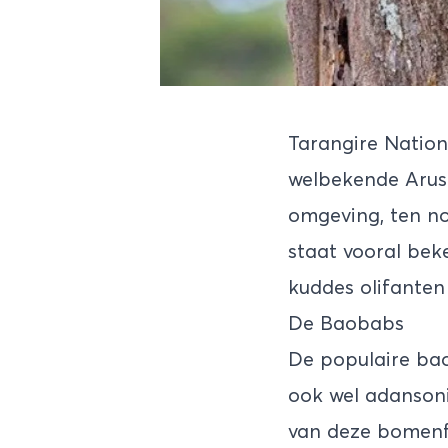
Tarangire Nation
welbekende Arus
omgeving, ten no
staat vooral be
kuddes olifanten 
De Baobabs
De populaire ba
ook wel adansoni
van deze bomenfa