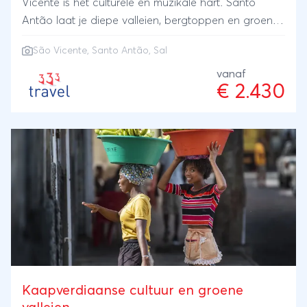
Vicente is het culturele en muzikale hart. Santo
Antão laat je diepe valleien, bergtoppen en groene
landschappen zien. Op Sal draait alles om zon, zee
São Vicente, Santo Antão, Sal
en zand.
vanaf
€ 2.430
Kaapverdiaanse cultuur en groene