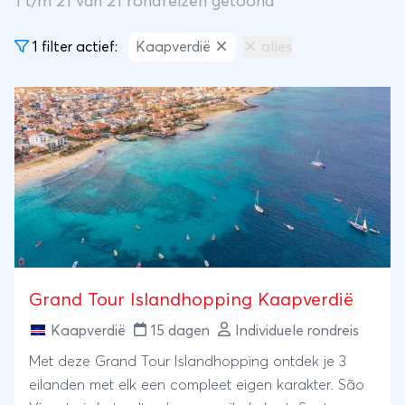
1
t/m
21
van
21
rondreizen getoond
1 filter actief:
Kaapverdië
alles
Grand Tour Islandhopping Kaapverdië
Kaapverdië
15 dagen
Individuele rondreis
Met deze Grand Tour Islandhopping ontdek je 3
eilanden met elk een compleet eigen karakter. São