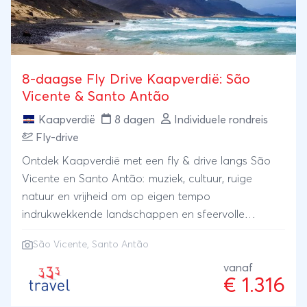
8-daagse Fly Drive Kaapverdië: São
Vicente & Santo Antão
Kaapverdië
8 dagen
Individuele rondreis
Fly-drive
Ontdek Kaapverdië met een fly & drive langs São
Vicente en Santo Antão: muziek, cultuur, ruige
natuur en vrijheid om op eigen tempo
indrukwekkende landschappen en sfeervolle
eilanden te verkennen.
São Vicente, Santo Antão
vanaf
€ 1.316