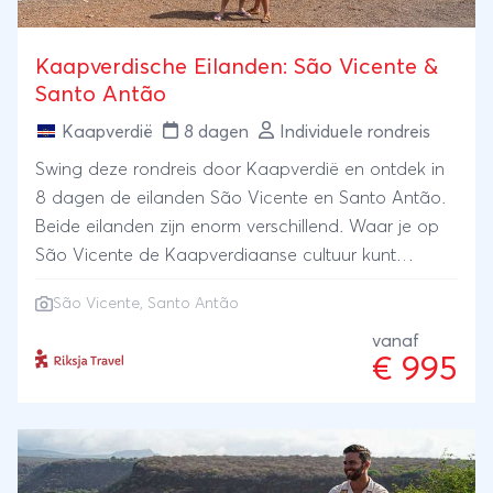
Kaapverdische Eilanden: São Vicente &
Santo Antão
Kaapverdië
8 dagen
Individuele rondreis
Swing deze rondreis door Kaapverdië en ontdek in
8 dagen de eilanden São Vicente en Santo Antão.
Beide eilanden zijn enorm verschillend. Waar je op
São Vicente de Kaapverdiaanse cultuur kunt
ervaren met zijn muziek, lekker eten, markten en
São Vicente, Santo Antão
gezellige straatjes, is Santo Antão bergachtig en
ongerept. Wandel tussen de enorme bergpieken
vanaf
€ 995
langs schattige huisjes en neem een verfrissende
duik onder de waterval. Het snorkelen met
zeeschildpadden maakt je reis helemaal compleet.