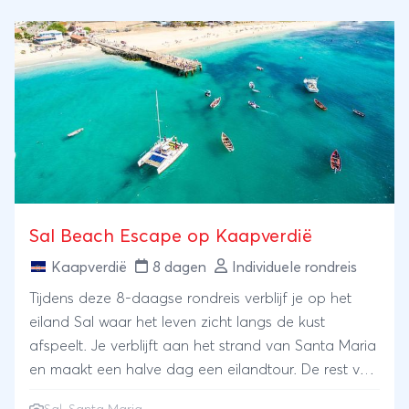
Sal Beach Escape op Kaapverdië
Kaapverdië
8 dagen
Individuele rondreis
Tijdens deze 8-daagse rondreis verblijf je op het
eiland Sal waar het leven zicht langs de kust
afspeelt. Je verblijft aan het strand van Santa Maria
en maakt een halve dag een eilandtour. De rest van
de tijd kun je zelf indelen.