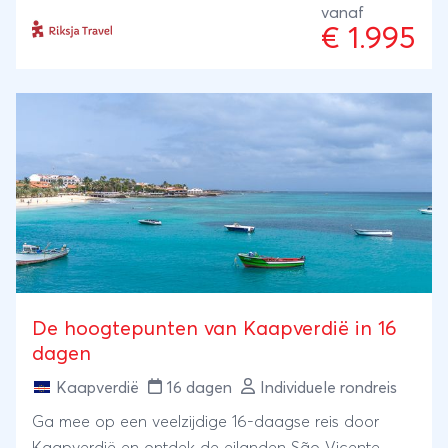
ongerept landschap. Op Sal breng je een bezoek
vanaf
€ 1.995
aan de unieke zoutmijn die in een krater is gelegen,
spot je citroenhaaien en bewonder je de Blue Eye.
Sluit af met relaxte dagen op de witte zandstranden
van Sal, terwijl een privéchauffeur je in 14 dagen
door het land brengt.
De hoogtepunten van Kaapverdië in 16
dagen
Kaapverdië
16 dagen
Individuele rondreis
Ga mee op een veelzijdige 16-daagse reis door