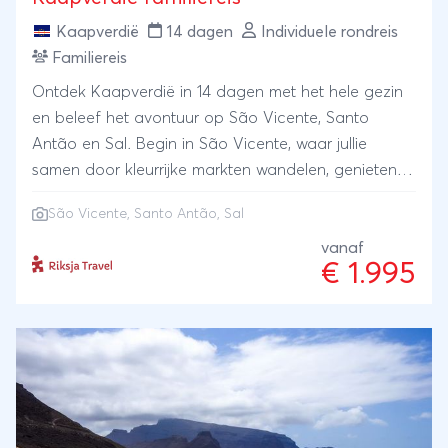
Kaapverdië
14 dagen
Individuele rondreis
Familiereis
Ontdek Kaapverdië in 14 dagen met het hele gezin
en beleef het avontuur op São Vicente, Santo
Antão en Sal. Begin in São Vicente, waar jullie
samen door kleurrijke markten wandelen, genieten
van live muziek en oog in oog staan met
São Vicente, Santo Antão, Sal
zeeschildpadden. Op Santo Antão duiken jullie de
natuur in voor een canyoning tour en verkennen
vanaf
€ 1.995
jullie de indrukwekkende bergen. Op Sal bezoeken
jullie de zoutmijn, de Blue Eye en wandelen tussen
de citroenhaaien. Natuurlijk is er ook volop tijd om
te relaxen en te spelen op de prachtige witte
zandstranden. Alles wordt geregeld, inclusief
transfers tussen de slaapplekken voor extra gemak.