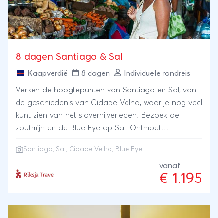
8 dagen Santiago & Sal
Kaapverdië
8 dagen
Individuele rondreis
Verken de hoogtepunten van Santiago en Sal, van
de geschiedenis van Cidade Velha, waar je nog veel
kunt zien van het slavernijverleden. Bezoek de
zoutmijn en de Blue Eye op Sal. Ontmoet
citroenhaaien en geniet van ontspanning op de
Santiago, Sal, Cidade Velha, Blue Eye
prachtige witte zandstranden van Sal. Alles met het
gemak van een privéchauffeur die je van het ene
vanaf
€ 1.195
avontuur naar het andere brengt. Een reis vol
cultuur, natuur en ontspanning wacht op je!