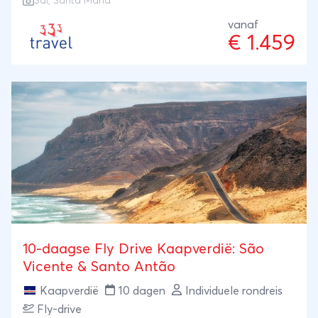
Sal, Santa Maria
vanaf
€ 1.459
10-daagse Fly Drive Kaapverdië: São
Vicente & Santo Antão
Kaapverdië
10 dagen
Individuele rondreis
Fly-drive