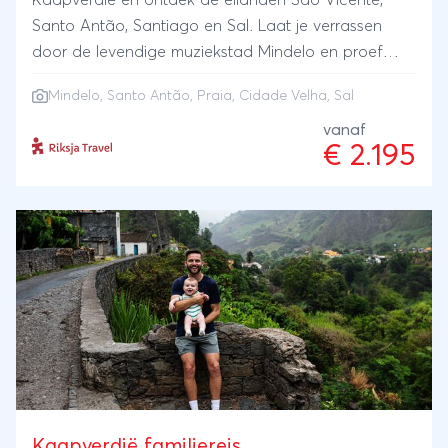
Kaapverdië en ontdek de eilanden São Vicente,
Santo Antão, Santiago en Sal. Laat je verrassen
door de levendige muziekstad Mindelo en proef
lokale lekkernijen tijdens een stadstour met tasting.
Mindelo, Santo Antão, Praia, Cidade Velha, Sal
Trek de natuur in op Santo Antão en wandel met
een gids naar een indrukwekkende waterval. Op
vanaf
€ 2.195
Santiago duik je in de geschiedenis tijdens een
stadstour door Praia en het UNESCO-
werelderfgoed Cidade Velha. Sluit je reis avontuurlijk
af met een offroad avontuur op Sal, waar je de
ruige landschappen verkent en ontspannen geniet
van de eindeloze witte zandstranden.
Kaapverdië familiereis