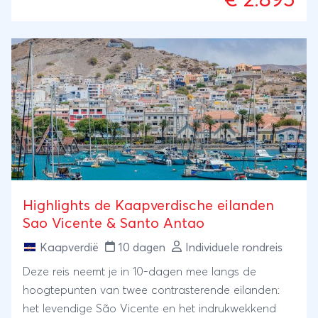
€ 2.895
ontmoet citroenhaaien en ontspan op de witte
zandstranden van Sal. Alles met het gemak van een
privéchauffeur.
Highlights de Kaapverdische eilanden
Sao Vicente & Santo Antao
Kaapverdië
10 dagen
Individuele rondreis
Deze reis neemt je in 10-dagen mee langs de
hoogtepunten van twee contrasterende eilanden:
het levendige São Vicente en het indrukwekkend