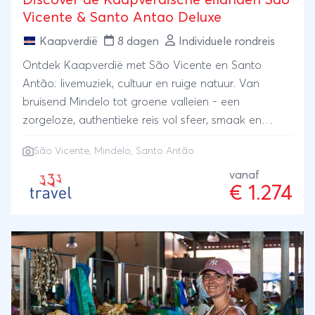
Discover de Kaapverdische eilanden Sao
Vicente & Santo Antao Deluxe
Kaapverdië
8 dagen
Individuele rondreis
Ontdek Kaapverdië met São Vicente en Santo
Antão: livemuziek, cultuur en ruige natuur. Van
bruisend Mindelo tot groene valleien - een
zorgeloze, authentieke reis vol sfeer, smaak en
vrijheid. Verblijf in sfeervolle, kleinschalige deluxe
São Vicente, Mindelo, Santo Antão
accommodatie.
vanaf
€ 1.274