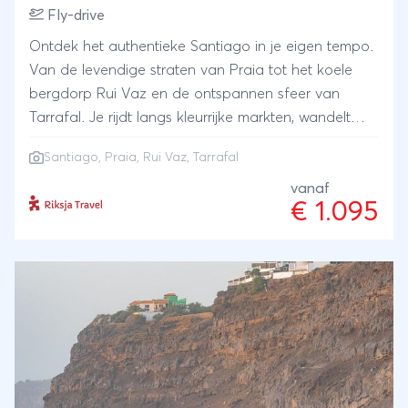
Fly-drive
Ontdek het authentieke Santiago in je eigen tempo.
Van de levendige straten van Praia tot het koele
bergdorp Rui Vaz en de ontspannen sfeer van
Tarrafal. Je rijdt langs kleurrijke markten, wandelt
door groene valleien en neemt deel aan een
Santiago, Praia, Rui Vaz, Tarrafal
pottenbakworkshop met aansluitend traditionele
cachupa-lunch. Een eiland vol contrasten, weinig
vanaf
€ 1.095
toeristen en veel lokale ontmoetingen.