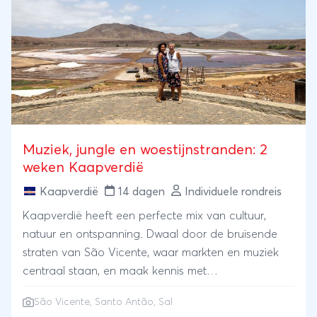
Muziek, jungle en woestijnstranden: 2
weken Kaapverdië
Kaapverdië
14 dagen
Individuele rondreis
Kaapverdië heeft een perfecte mix van cultuur,
natuur en ontspanning. Dwaal door de bruisende
straten van São Vicente, waar markten en muziek
centraal staan, en maak kennis met
zeeschildpadden. Op Santo Antão trek je door
São Vicente, Santo Antão, Sal
ruige bergen en langs watervallen in een nog