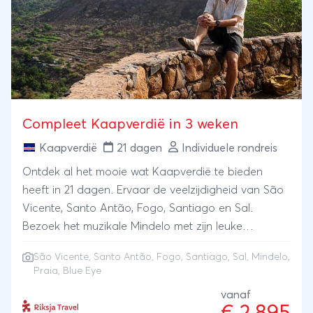
Compleet Kaapverdië in 3 weken
Kaapverdië
21 dagen
Individuele rondreis
Ontdek al het mooie wat Kaapverdië te bieden
heeft in 21 dagen. Ervaar de veelzijdigheid van São
Vicente, Santo Antão, Fogo, Santiago en Sal.
Bezoek het muzikale Mindelo met zijn leuke
barren. Verken ruige landschap van Santo Antão
São Vicente, Santo Antão, Fogo, Santiago, Sal, Mindelo,
met zijn bergen en watervallen. Leer meer over het
Praia, Blue Eye
verleden in Praia. Beklim een enorme actieve
vanaf
vulkaan. Bezoek de zoutmijn en de Blue Eye op Sal,