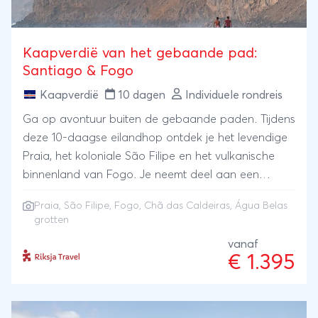
Kaapverdië van het gebaande pad:
Santiago & Fogo
Kaapverdië
10 dagen
Individuele rondreis
Ga op avontuur buiten de gebaande paden. Tijdens
deze 10-daagse eilandhop ontdek je het levendige
Praia, het koloniale São Filipe en het vulkanische
binnenland van Fogo. Je neemt deel aan een
stadstour met gids, proeft wijn in Cha das Caldeiras
Praia, São Filipe, Fogo, Chã das Caldeiras, Água Belas
en verkent per boot de indrukwekkende Agua Belas
grotten
grotten. Een reis vol historie, natuur en lokale
vanaf
beleving: ver weg van het massatoerisme.
€ 1.395