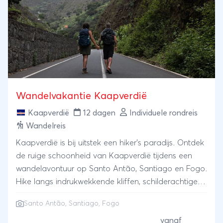
Wandelvakantie Kaapverdië
Kaapverdië
12 dagen
Individuele rondreis
Wandelreis
Kaapverdië is bij uitstek een hiker’s paradijs. Ontdek
de ruige schoonheid van Kaapverdië tijdens een
wandelavontuur op Santo Antão, Santiago en Fogo.
Hike langs indrukwekkende kliffen, schilderachtige
kustlijnen, kraters en door charmante dorpjes. Beklim
Santo Antão, Santiago, Fogo
de actieve vulkaan van Fogo en geniet van
adembenemende uitzichten.
vanaf