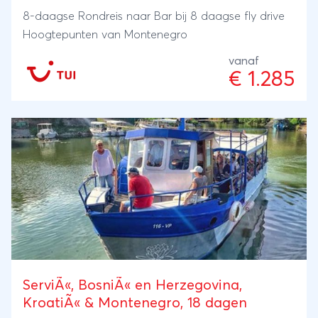
8-daagse Rondreis naar Bar bij 8 daagse fly drive
Hoogtepunten van Montenegro
vanaf
€ 1.285
ServiÃ«, BosniÃ« en Herzegovina,
KroatiÃ« & Montenegro, 18 dagen