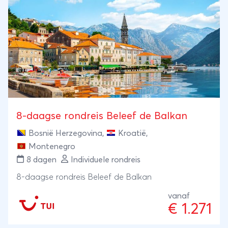
tofste Outdoor-opties die dit gebergte heeft te
bieden aaneen tot een episch geheel. Op deze 6-
daagse actieve trip ga je raften op de parelblauw
Tara, zwier je aan en zipline over een diepe kloof,
werk je je in het zweet op een e-MTB'en, beklim je
een epische piek en waag je je aan een prachtige
klettersteig.Nog niet genoeg actie voor jou?
Combineer deze trip met Deel II voor een zeer
complete Montenegro Outdoor Experience. Vanuit
8-daagse rondreis Beleef de Balkan
een heerlijk basis aan het meer van Skadar ga je
Bosnië Herzegovina
,
Kroatië
,
kajakken over de rivier Moraca en over het meer,
Montenegro
mountainbiken, varen over de prachtige rivier die
8 dagen
Individuele rondreis
het meer voedt, zeekajakken langs de klifkusten van
Petrovac en als uitsmijter staat er nog een sublieme
8-daagse rondreis Beleef de Balkan
canyoning op het menu.
vanaf
€ 1.271