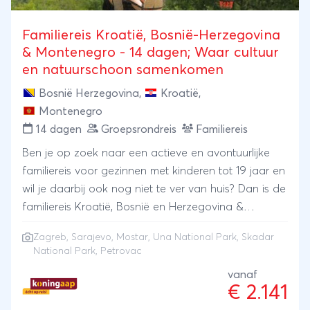
Familiereis Kroatië, Bosnië-Herzegovina
& Montenegro - 14 dagen; Waar cultuur
en natuurschoon samenkomen
Bosnië Herzegovina
,
Kroatië
,
Montenegro
14 dagen
Groepsrondreis
Familiereis
Ben je op zoek naar een actieve en avontuurlijke
familiereis voor gezinnen met kinderen tot 19 jaar en
wil je daarbij ook nog niet te ver van huis? Dan is de
familiereis Kroatië, Bosnië en Herzegovina &
Montenegro de geschikte reis voor jou! Vanuit
Zagreb, Sarajevo, Mostar, Una National Park, Skadar
Zagreb, de hoofdstad van Kroatië, bezoek je twee
National Park, Petrovac
nog redelijk onbekende landen die je kennis laten
vanaf
maken met hun prachtige natuur vol met blauwe
€ 2.141
wateren en ruige bergen. Zeker in Bosnië en