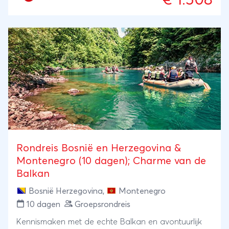
€ 1.508
Rondreis Bosnië en Herzegovina &
Montenegro (10 dagen); Charme van de
Balkan
Bosnië Herzegovina
,
Montenegro
10 dagen
Groepsrondreis
Kennismaken met de echte Balkan en avontuurlijk