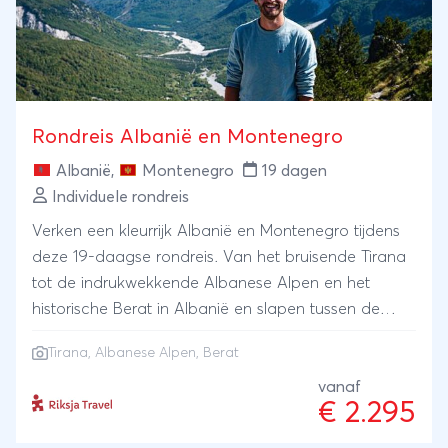
Rondreis Albanië en Montenegro
Albanië
,
Montenegro
19 dagen
Individuele rondreis
Verken een kleurrijk Albanië en Montenegro tijdens
deze 19-daagse rondreis. Van het bruisende Tirana
tot de indrukwekkende Albanese Alpen en het
historische Berat in Albanië en slapen tussen de
wijnranken, gletsjermeren en hiken door een
Tirana, Albanese Alpen, Berat
regenwoud in Montenegro. De perfecte combinatie
van natuur, strand en cultuur in deze twee
vanaf
€ 2.295
verrassende bestemmingen.