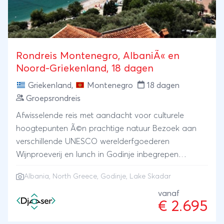
Rondreis Montenegro, AlbaniÃ« en
Noord-Griekenland, 18 dagen
Griekenland
,
Montenegro
18 dagen
Groepsrondreis
Afwisselende reis met aandacht voor culturele
hoogtepunten Ã©n prachtige natuur Bezoek aan
verschillende UNESCO werelderfgoederen
Wijnproeverij en lunch in Godinje inbegrepen
Inclusief prachtige boottocht over Skadarmeer
Albania, North Greece, Godinje, Lake Skadar
vanaf
€ 2.695