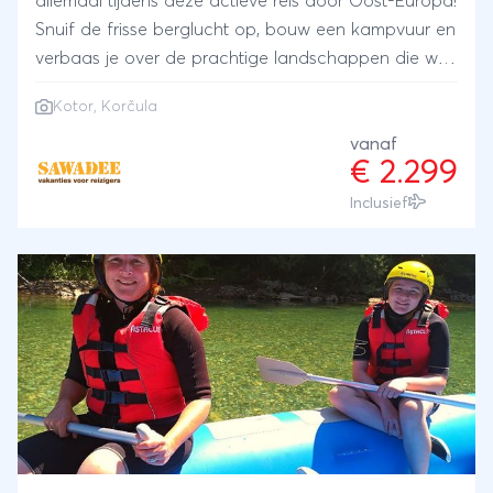
allemaal tijdens deze actieve reis door Oost-Europa!
Snuif de frisse berglucht op, bouw een kampvuur en
verbaas je over de prachtige landschappen die we
onderweg tegenkomen. We fietsen in Kotor, we
Kotor, Korčula
wandelen door nationale parken en we zwemmen in
de Adriatische zee. In Korcula, dat bekend staat als
vanaf
€ 2.299
één van de mooiste eilanden ter wereld, verblijven
we maar liefst vier nachten. Onder het genot van
Inclusief
een biertje, sluiten we de reis af in historisch
Dubrovnik. Cheers!