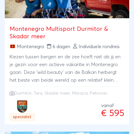
Montenegro Multisport Durmitor &
Skadar meer
Montenegro
6 dagen
Individuele rondreis
Kiezen tussen bergen en de zee hoeft niet als jij en
je gezin voor een actieve vakantie in Montenegro
gaan. Deze ‘wild beauty‘ van de Balkan herbergt
het beste van beide wereld op een relatief klein
oppervlak. Ruige berggebieden vol canyons,
Durmitor, Tara, Skadar meer, Moraca, Petrovac
prachtige meren en wetlands en een
indrukwekkende kustlijn met fraaie stranden. Deel I
vanaf
€ 595
van onze Montenegro Multisport avonturen speelt
specialist
zich af in de bergen van Durmitor. Vanuit een
sympathieke lodge op een rustige locatie rijg je de