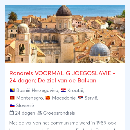
aanspreekpunt ter plekke.
Skanderbeg-museum niet ontbreken. Nadat we
Albanië achter ons hebben gelaten, verblijven we 5
dagen op het Griekse vakantie-eiland Corfu. Wat
houdt u nog tegen?
Rondreis VOORMALIG JOEGOSLAVIË -
24 dagen; De ziel van de Balkan
Bosnië Herzegovina
,
Kroatië
,
Montenegro
,
Macedonië
,
Servië
,
Slovenië
24 dagen
Groepsrondreis
Met de val van het communisme werd in 1989 ook