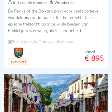
Individuele rondreis
Wandelreis
De Peaks of the Balkans prijkt voor veel sportieve
wandelaars op de bucket list. En terecht! Deze
epische trektocht door de wilde bergen van
Prokletije is van weergaloze schoonheid.
Eeuwenoude herderspaden verbinden Montenegro,
Prokletije, Hajla, Tromedja, Zla Kolata
Albanië en Kosovo. In tegenstelling tot in de Alpen
slaap je niet in de geijkte berghutten maar in
vanaf
€ 895
sympathieke homestays, bij herders. De Peaks of the
specialist
Balkans trail biedt tegelijkertijd een unieke
wandelervaring en een economisch impuls voor een
van de (in economische zin) kwetsbaarste gebieden
van Europa. Wij wandelenden de route al meerdere
malen en zagen ook de keerzijde van dit prachtige
initiatief; drukte langs sommige etappes, verplichte
transfers om uren wandelen over de weg te
vermijden, herders die iets te commercieel werden...