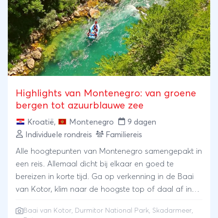
Highlights van Montenegro: van groene
bergen tot azuurblauwe zee
Kroatië
,
Montenegro
9 dagen
Individuele rondreis
Familiereis
Alle hoogtepunten van Montenegro samengepakt in
een reis. Allemaal dicht bij elkaar en goed te
bereizen in korte tijd. Ga op verkenning in de Baai
van Kotor, klim naar de hoogste top of daal af in
de diepste canyon in Durmitor National Park, vaar
Baai van Kotor, Durmitor National Park, Skadarmeer,
tussen de waterlelies op het Skadarmeer en