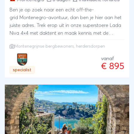
Ben je op zoek naar een echt off-the-
grid Montenegro-avontuur, dan ben je hier aan het
juiste adres. Trek erop uit in onze superstoere Lada
Niva 4×4 met daktent en maak kennis met de
bergbewoners van Montenegro. Dit specifieke 4×4
Montenegrijnse bergbewoners, herdersdorpen
programma verbindt een aantal prachtig gelegen
herdersdorpen met elkaar via panoramische, soms
vanaf
€ 895
uitdagende bergwegen. De herders verwelkomen je
specialist
op hun erf en serveren je smakelijke en authentieke
maaltijden. Dit biedt je de gelegenheid om de
eeuwenoude cultuur van de Montenegrijnse
bergbewoners uit eerste hand te ervaren. Ook
ervaar je een nacht de ultieme vrijheid van
wildkamperen.Maar net zo belangrijk is dat het
concept ook andersom een voordeel oplevert. Met
dit reisprogramma voorzie jij voor de herders een