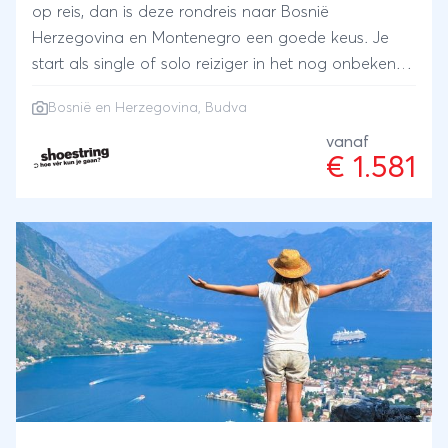
op reis, dan is deze rondreis naar Bosnië
Herzegovina en Montenegro een goede keus. Je
start als single of solo reiziger in het nog onbekende
Bosnië en Herzegovina met zijn rijke geschiedenis,
Bosnië en Herzegovina, Budva
prachtige bergen en culturele invloeden. Tijdens
deze reis kun je kiezen uit diverse avontuurlijke
vanaf
€ 1.581
excursies zoals canyoning, raften en bergwandelen.
Je sluit de reis af in Budva, aan de kust van
Montenegro, waar je na alle inspanning geniet van
welverdiende rust. De charme van de Balkan laat je
na deze rondreis Bosnië Herzegovina en
Montenegro van 10 dagen niet meer los. Ga als solo
reiziger mee op reis met Shoestring!