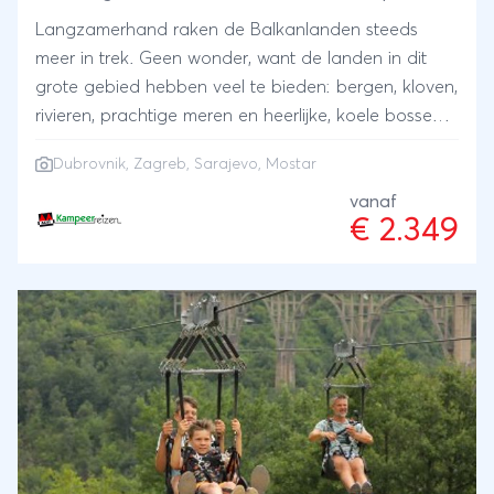
Langzamerhand raken de Balkanlanden steeds
meer in trek. Geen wonder, want de landen in dit
grote gebied hebben veel te bieden: bergen, kloven,
rivieren, prachtige meren en heerlijke, koele bossen.
Daarnaast vindt u er indrukwekkende musea en
Dubrovnik
, Zagreb, Sarajevo, Mostar
schilderachtige plekjes. Prachtige steden als Zagreb,
Sarajevo, Mostar en Dubrovnik staan op het
vanaf
€ 2.349
programma, evenals de soms ruige natuur van
enkele nationale parken. Geniet van de natuur en
de smeltkroes van culturen…