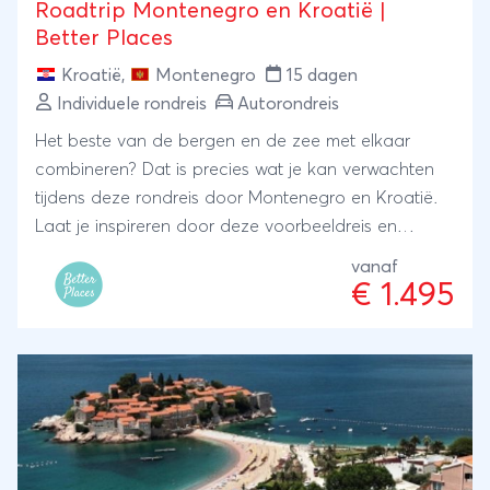
Roadtrip Montenegro en Kroatië |
Better Places
Kroatië
,
Montenegro
15 dagen
Individuele rondreis
Autorondreis
Het beste van de bergen en de zee met elkaar
combineren? Dat is precies wat je kan verwachten
tijdens deze rondreis door Montenegro en Kroatië.
Laat je inspireren door deze voorbeeldreis en
ontwerp je ideale rondreis samen met specialist
vanaf
Ruud die in Montenegro de echt bijzondere plekken,
€ 1.495
excursies en kleinschalige accommodaties weet te
vinden. ANVR/SGR.