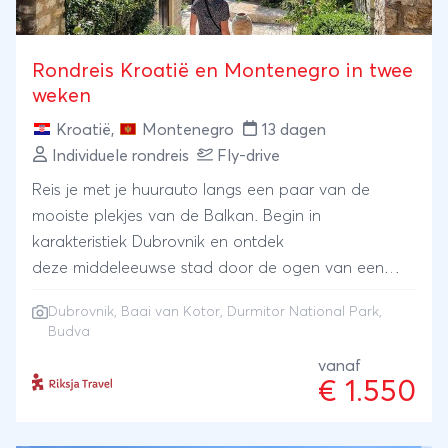
alternatieve bron van inkomsten, en daarmee draag
je actief bij aan het behoud van dit cultureel
erfgoed. Dit is een werkelijk unieke ervaring die je
Rondreis Kroatië en Montenegro in twee
nergens anders vinden zult en die je nog je leven
weken
lang zal bijblijven.Deze route doet de minder
Kroatië
,
Montenegro
13 dagen
bezochte delen van het land aan, en is perfect in te
Individuele rondreis
Fly-drive
passen in een langere reis, waarop je ongetwijfeld
ook de meer gangbare highlights meepakt.
Reis je met je huurauto langs een paar van de
mooiste plekjes van de Balkan. Begin in
karakteristiek Dubrovnik en ontdek
deze middeleeuwse stad door de ogen van een
local. Verken de baai van Kotor en Durmitor
Dubrovnik
, Baai van Kotor, Durmitor National Park,
national park, een ruig, bergachtig landschap vol
Budva
mysterieuze bossen en diepe canyons. Hike door
vanaf
het laatste overgebleven regenwoud van Europa
€ 1.550
om vervolgens te relaxen in Budva aan een
azuurblauwe zee.