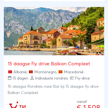
Herzegovina omarmen natuurschoon en
indrukwekkende geschiedenis elkaar. Snuif cultuur in
de hoofdstad Sarajevo en in Mostar, met de
beroemde Stari Most brug. Bezoek de
indrukwekkende parken zoals Una Nationaal Park in
Bosnië en Herzegovina en Skadar Nationaal Park in
Montenegro. Na alle avontuurlijke activiteiten zoals
raften en fietsen, eindig je deze familiereis aan het
strand van Petrovac. Een ontspannen afsluiting in
Montenegro van een indrukwekkende rondreis!
15 daagse fly drive Balkan Compleet
Albanië
,
Montenegro
,
Macedonië
15 dagen
Individuele rondreis
Fly-drive
15-daagse Rondreis naar Bar bij 15 daagse fly drive
Balkan Compleet
vanaf