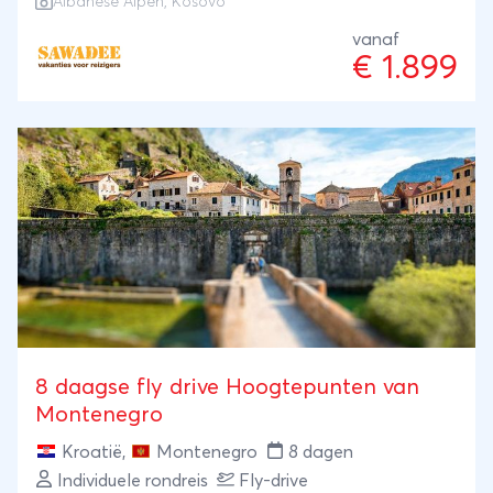
Albanese Alpen, Kosovo
de Peaks of the Balkan trail. En wat voor decor! We
overnachten voornamelijk in guesthouses, gerund
vanaf
€ 1.899
door lokale families, midden in de bergen. We
worden goed in de watten gelegd, want we
ontbijten en dineren daar ook met lokale producten.
3 nachten slapen we in comfortabele hotels, zo kom
je helemaal bij van een prachtige, maar pittige reis.
8 daagse fly drive Hoogtepunten van
Montenegro
Kroatië
,
Montenegro
8 dagen
Individuele rondreis
Fly-drive