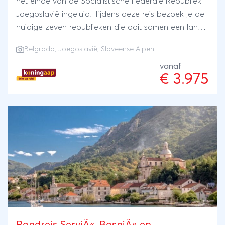
het einde van de Socialistische Federale Republiek
Joegoslavië ingeluid. Tijdens deze reis bezoek je de
huidige zeven republieken die ooit samen een land
vormden. Er is aandacht voor de verschillende
Belgrado, Joegoslavië, Sloveense Alpen
beschavingen die ooit over dit deel van de Balkan
heersten, het meer recente communistische verleden,
vanaf
€ 3.975
de indrukwekkende natuur, maar ook de Balkan
Oorlog. Je reist vanuit de Sloveense Alpen via de
Adriatische kust naar de jongste republiek van
Europa, Kosovo en uiteindelijk naar het voormalig
centrum van de macht in Joegoslavië, Belgrado. De
landen van het voormalig Joegoslavië vormen
samen het bewijs dat je niet ver hoeft te reizen om
een grote verscheidenheid aan volkeren,
geschiedenis en natuur te treffen.
Rondreis ServiÃ«, BosniÃ« en