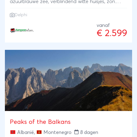
azuurblauwe zee, verblindend witte huisjes, zon.
Ach, waarom zoveel woorden gebruiken als één
Delphi
woord voldoende is: Griekenland. Maar Griekenland
is veel meer. Het is de bakermat van onze
vanaf
€ 2.599
beschaving. Griekenland is de Olympische Spelen
en Delphi en daarmee werd de basis gelegd voor
ons denken, ons doen, onze beschaving en … onze
vakanties. We reizen over land. Dat betekent dat we
en route de mooie natuur- en cultuurschatten van
Kroatië, Servië, Macedonië en Albanië meenemen:
op-en-top vakantieplezier!
Peaks of the Balkans
Albanië
,
Montenegro
8 dagen