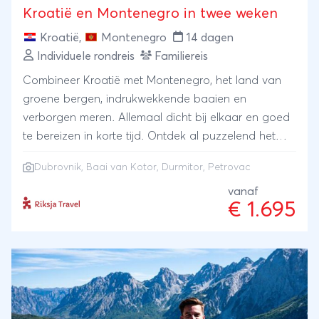
Kroatië en Montenegro in twee weken
Kroatië
,
Montenegro
14 dagen
Individuele rondreis
Familiereis
Combineer Kroatië met Montenegro, het land van
groene bergen, indrukwekkende baaien en
verborgen meren. Allemaal dicht bij elkaar en goed
te bereizen in korte tijd. Ontdek al puzzelend het
middeleeuwse Dubrovnik en ga daarna raften in de
Dubrovnik
, Baai van Kotor, Durmitor, Petrovac
hoogste canyon van Europa, met een speedboat
over de Baai van Kotor, klimmen naar een top in
vanaf
€ 1.695
bergachtig Durmitor en rust uit aan de mooiste
stranden bij Petrovac.