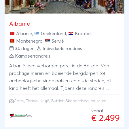
En er zit geen enkele top in het parcours van de
"peaks" route. Daarom besloten wij onze eigen
variant te ontwikkelen. Profiteer van onze gedegen
Albanië
kennis ter plekke, van toegang tot je hoofdbagage
Albanië
,
Griekenland
,
Kroatië
,
halverwege, van onze grensdocumenten-service en
Montenegro
,
Servië
vooral van de unieke voordelen van deze variant
34 dagen
Individuele rondreis
van de Peaks of the Balkans.Onze Peaks of the
Kampeerrondreis
Balkans route doet in 6 onvergetelijke etappes maar
liefst 3 toppen aan; Hajla (2403m), het
Albanië: een verborgen parel in de Balkan. Van
drielandenpunt Tromedja (2354m) en Zla Kolata
prachtige meren en boeiende bergdorpen tot
(2534m). Omdat we de platgewandelde delen
archeologische vindplaatsen en oude steden, dit
vermijden wandel je uitsluitend over rustige
land heeft het allemaal. Tijdens deze rondreis
bergpaden. Overnachten doe je bij authentieke
bewonderen we de mooiste delen van Albanië.
verblijven waar gastheerschap nog hoog in het
Corfu
, Tirana, Krujë, Butrint, Skanderbeg-museum
Ontdek de hoogtepunten van hoofdstad Tirana, ga
vaandel staat. De etappes zijn pittig, maar goed
mee terug in de tijd in het middeleeuwse Krujë en
vanaf
gedoseerd. Je verplichte border permits regelen wij
€ 2.499
leer het Albanië van de Oude Grieken kennen in
voor je. En tijdens de reis zijn wij 24/7 je
Butrint. Natuurlijk mag een bezoek aan het